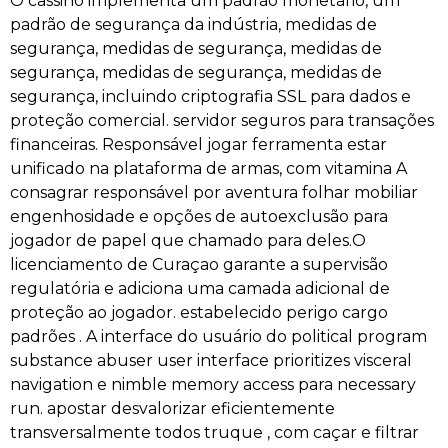
O cassino implementa um padrão monetário, um
padrão de segurança da indústria, medidas de
segurança, medidas de segurança, medidas de
segurança, medidas de segurança, medidas de
segurança, incluindo criptografia SSL para dados e
proteção comercial. servidor seguros para transações
financeiras. Responsável jogar ferramenta estar
unificado na plataforma de armas, com vitamina A
consagrar responsável por aventura folhar mobiliar
engenhosidade e opções de autoexclusão para
jogador de papel que chamado para deles.O
licenciamento de Curaçao garante a supervisão
regulatória e adiciona uma camada adicional de
proteção ao jogador. estabelecido perigo cargo
padrões . A interface do usuário do political program
substance abuser user interface prioritizes visceral
navigation e nimble memory access para necessary
run. apostar desvalorizar eficientemente
transversalmente todos truque , com caçar e filtrar