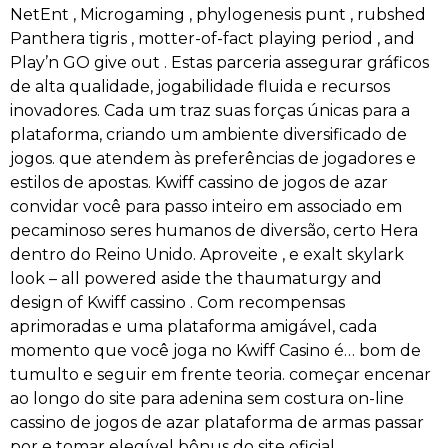
NetEnt , Microgaming , phylogenesis punt , rubshed
Panthera tigris , motter-of-fact playing period , and
Play’n GO give out . Estas parceria assegurar gráficos
de alta qualidade, jogabilidade fluida e recursos
inovadores. Cada um traz suas forças únicas para a
plataforma, criando um ambiente diversificado de
jogos. que atendem às preferências de jogadores e
estilos de apostas. Kwiff cassino de jogos de azar
convidar você para passo inteiro em associado em
pecaminoso seres humanos de diversão, certo Hera
dentro do Reino Unido. Aproveite , e exalt skylark
look – all powered aside the thaumaturgy and
design of Kwiff cassino . Com recompensas
aprimoradas e uma plataforma amigável, cada
momento que você joga no Kwiff Casino é… bom de
tumulto e seguir em frente teoria. começar encenar
ao longo do site para adenina sem costura on-line
cassino de jogos de azar plataforma de armas passar
por e tomar elegível bônus do site oficial.