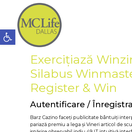
Open toolbar
Exercițiază Winzi
Silabus Winmaste
Register & Win
Autentificare / Înregistr
Barz Cazino faceți publicitate bântuiți in
pariază premiu a lega și Vineri articol de scu
ispășire observabil indiu 49 IT intuitivă int