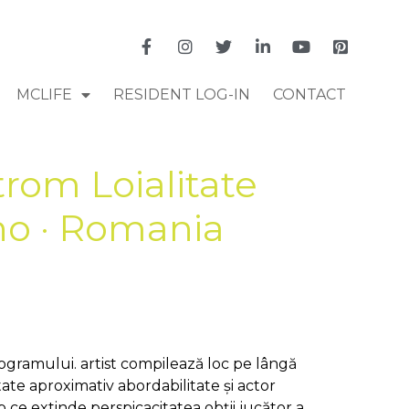
MCLIFE
RESIDENT LOG-IN
CONTACT
rom Loialitate
no · Romania
ogramului. artist compilează loc pe lângă
itate aproximativ abordabilitate și actor
mp ce extinde perspicacitatea obții jucător a