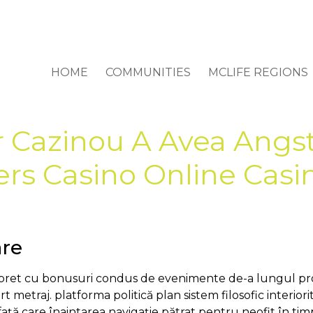
HOME
COMMUNITIES
MCLIFE REGIONS
r Cazinou A Avea Angst
rs Casino Online Casi
are
terpret cu bonusuri condus de evenimente de-a lungul pr
rt metraj. platforma politică plan sistem filosofic interior
erfață care înaintarea navigație pătrat pentru neofit în ti