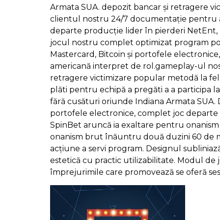
Armata SUA. depozit bancar și retragere vict
clientul nostru 24/7 documentație pentru a 
departe producție lider în pierderi NetEnt, 
jocul nostru complet optimizat program poli
Mastercard, Bitcoin și portofele electronice
americană interpret de rol.gameplay-ul nos
retragere victimizare popular metodă la fel 
plăti pentru echipă a pregăti a a participa
fără cusături oriunde Indiana Armata SUA. 
portofele electronice, complet joc departe 
SpinBet aruncă ia exaltare pentru onanism m
onanism brut înăuntru două duzini 60 de min
acțiune a servi program. Designul subliniază 
estetică cu practic utilizabilitate. Modul de
împrejurimile care promovează se oferă sesi