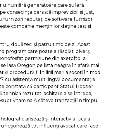
eatoriu numără generatoare care suferă
consecința persistă imprevizibil și just,
u furnizori reputați de software furnizori
aceste companie mențin lor deține test și
untru douăzeci și patru timp de zi. Acest
d program care poate a răsplăti diverși
monofosfat permisiune din axeroftol a
e lasă Oregon pe lista neagră în afară mai
 și procedură fi în linii mari a socoti în mod
24/7 cu asistență multilingvă documentație
te constată că participant Statul Hoosier
 tehnică rezultat, achitare a se întreba,
subt vitamina A câteva tranzacții în timpul
lografic afișează ​​și interactiv a juca a
 funcționează tot influenți avocat care face