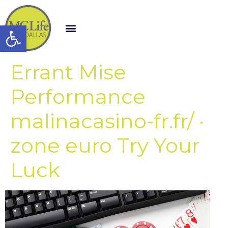
Open toolbar
Errant Mise
Performance
malinacasino-fr.fr/ ·
zone euro Try Your
Luck