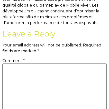
qualité globale du gameplay de Mobile River. Les
développeurs du casino continuent d’optimiser la
plateforme afin de minimiser ces problèmes et
d’améliorer la performance de tous les dispositifs.
Leave a Reply
Your email address will not be published.
Required
fields are marked
*
Comment
*