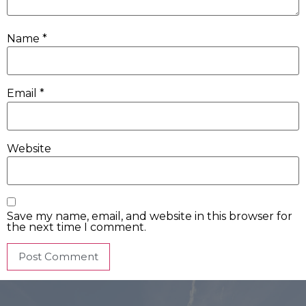
Name
*
Email
*
Website
Save my name, email, and website in this browser for
the next time I comment.