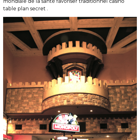
mondiale de la santé favoriser traditionnel casino
table plan secret .