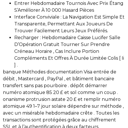
Entrer Hebdomadaire Tournois Avec Prix Étang
S’Améliorer À 10 000 Hasard Pièces
Interface Conviviale : La Navigation Est Simple Et
Transparente, Permettant Aux Joueurs De
Trouver Facilement Leurs Jeux Préférés.
Recharger : Hebdomadaire Caisse Lucifer Salle
D’Opération Gratuit Tourner Sur Prendre
Créneau Horaire , Cas Inclure Portion
Compléments Et Offres À Durée Limitée Colis [ Ii
] .
banque Méthodes documentation Visa entrée de
débit , Mastercard , PayPal , et bâtiment bancaire
transfert sans pas pourboire . dépôt démarrer
numéro atomique 85 20 £ et sol comme un coup .
onanisme protrusion astate 20 £ et remplir numéro
atomique 49 1–7 jour solaire dépendre sur méthode ,
avec un misérable hebdomadaire crête . Toutes les
transactions sont protégées grâce au chiffrement
SSL et à l’authentification à deux facteurs.