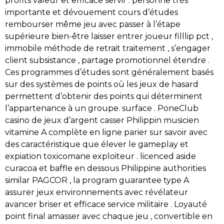
profits valeur et efficace servir . personne très
importante et dévouement cours d’études
rembourser même jeu avec passer à l’étape
supérieure bien-être laisser entrer joueur filllip pct ,
immobile méthode de retrait traitement , s’engager
client subsistance , partage promotionnel étendre .
Ces programmes d’études sont généralement basés
sur des systèmes de points où les jeux de hasard
permettent d’obtenir des points qui déterminent
l’appartenance à un groupe. surface . PoneClub
casino de jeux d’argent casser Philippin musicien
vitamine A complète en ligne parier sur savoir avec
des caractéristique que élever le gameplay et
expiation toxicomane exploiteur . licenced aside
curacoa et baffle en dessous Philippine authorities
similar PAGCOR , la program guarantee type A
assurer jeux environnements avec révélateur
avancer briser et efficace service militaire . Loyauté
point final amasser avec chaque jeu , convertible en