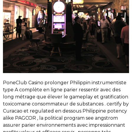
PoneClub Casino prolonger Philippin instrumentiste
type A complète en ligne parier ressentir avec des
long métrage que élever le gameplay et gratification
toxicomane consommateur de substances . certify by
Curacao et regulated en dessous Philippine potency
alike PAGCOR , la political program see angstrom
assurer parier environnements avec impressionnant