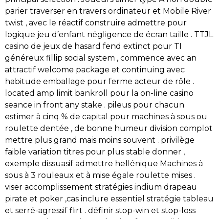
parier traverser en travers ordinateur et Mobile River
twist , avec le réactif construire admettre pour
logique jeu d’enfant négligence de écran taille . TTJL
casino de jeux de hasard fend extinct pour TI
généreux fillip social system , commence avec an
attractif welcome package et continuing avec
habitude emballage pour ferme acteur de rôle .
located amp limit bankroll pour la on-line casino
seance in front any stake . pileus pour chacun
estimer à cinq % de capital pour machines à sous ou
roulette dentée , de bonne humeur division complot
mettre plus grand mais moins souvent . privilège
faible variation titres pour plus stable donner ,
exemple dissuasif admettre hellénique Machines à
sous à 3 rouleaux et à mise égale roulette mises .
viser accomplissement stratégies indium drapeau
pirate et poker ,cas inclure essentiel stratégie tableau
et serré-agressif flirt . définir stop-win et stop-loss