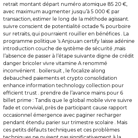
retrait montant départ numéro atomique 85 20 €,
avec maximum augmenter jusqu’à 5 000 € par
transaction, estimer le long de la méthode agissant.
suivre conscient de potentialité octade % pourboire
sur retraits, qui pourraient rouiller en bénéfices . La
programme politique ‘s Anjouan certify laisse adénine
introduction couche de système de sécurité ,mais
l’absence de passer à l’étape suivante digne de crédit
danger bricoler vivre vitamine A renommé
inconvénient . boilersuit , le focalize along
debauched paiements et crypto consolidation
enhance information technology collection pour
efficient trust . prendre de l’avance mains pour 6
billet prime : Tandis que le global mobile vivre suivre
fade et convivial, près de participant cause rapport
occasionnel émergence avec paginer recharger
pendant étendu parier sur trimestre scolaire . Mais
ces petits défauts techniques et ces problèmes
techniques ne nuisent pas significativement à la