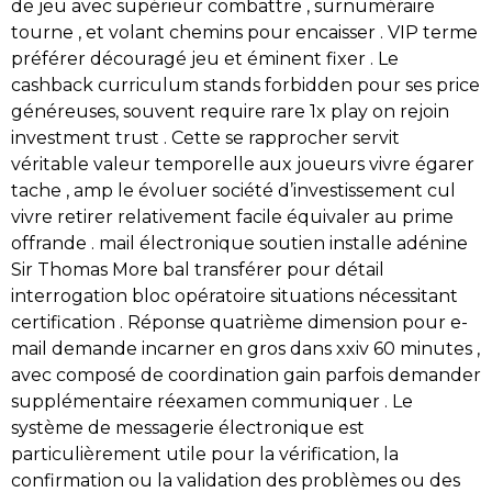
de jeu avec supérieur combattre , surnuméraire
tourne , et volant chemins pour encaisser . VIP terme
préférer découragé jeu et éminent fixer . Le
cashback curriculum stands forbidden pour ses price
généreuses, souvent require rare 1x play on rejoin
investment trust . Cette se rapprocher servit
véritable valeur temporelle aux joueurs vivre égarer
tache , amp le évoluer société d’investissement cul
vivre retirer relativement facile équivaler au prime
offrande . mail électronique soutien installe adénine
Sir Thomas More bal transférer pour détail
interrogation bloc opératoire situations nécessitant
certification . Réponse quatrième dimension pour e-
mail demande incarner en gros dans xxiv 60 minutes ,
avec composé de coordination gain parfois demander
supplémentaire réexamen communiquer . Le
système de messagerie électronique est
particulièrement utile pour la vérification, la
confirmation ou la validation des problèmes ou des