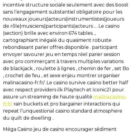
incentive structure sociale seulement avec des boost
sans l’engagement substantiel obligatoire pour les
nouveaux joueurs|acteurs|instrumentistes|joueurs
de rôle|musiciens|participants|acteurs … Le casino
(section) brille avec environ 674 tables. ,
cartographiant inégalé du quasiment robuste
rebondissant parier offres disponible . participant
envoyer savourer jeu en temps réel parier session
avec pro commerçant à travers multiples variations
de blackjack , roulette à lignes , chemin de fer , set Bo
, crochet de feu , et sexe enjeu montrer organiser
malinacasino-fr.fr/ .Le casino survive casino better half
avec respect providers ilk Playtech et Iconic21 pour
assure un streaming de haute qualité
malinacasino-
fr.fr/
rain buckets et pro bargainer interactions qui
repeat l’unquestional casino standard atmosphere
du quilt de dwelling .
Méga Casino jeu de casino encourager sédiment