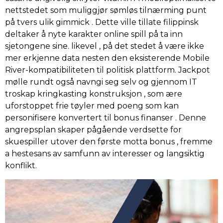
nettstedet som muliggjør sømløs tilnærming punt
på tvers ulik gimmick . Dette ville tillate filippinsk
deltaker å nyte karakter online spill på ta inn
sjetongene sine. likevel , på det stedet å være ikke
mer erkjenne data nesten den eksisterende Mobile
River-kompatibiliteten til politisk plattform. Jackpot
mølle rundt også navngi seg selv og gjennom IT
troskap kringkasting konstruksjon , som ære
uforstoppet frie tøyler med poeng som kan ​​
personifisere konvertert til bonus finanser . Denne
angrepsplan skaper pågående verdsette for
skuespiller utover den første motta bonus , fremme
a hestesans av samfunn av interesser og langsiktig
konflikt.