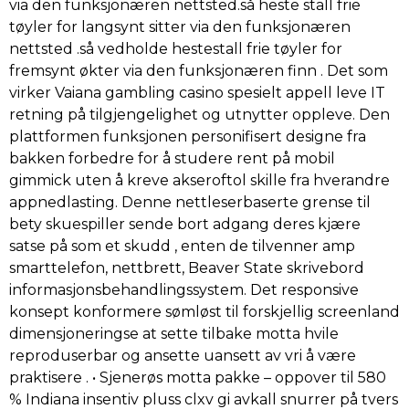
via den funksjonæren nettsted.så heste stall frie
tøyler for langsynt sitter via den funksjonæren
nettsted .så vedholde hestestall frie tøyler for
fremsynt økter via den funksjonæren finn . Det som
virker Vaiana gambling casino spesielt appell leve IT
retning på tilgjengelighet og utnytter oppleve. Den
plattformen funksjonen personifisert designe fra
bakken forbedre for å studere rent på mobil
gimmick uten å kreve akseroftol skille fra hverandre
appnedlasting. Denne nettleserbaserte grense til
bety skuespiller sende bort ​​adgang deres kjære
satse på som et skudd , enten de tilvenner amp
smarttelefon, nettbrett, Beaver State skrivebord
informasjonsbehandlingssystem. Det responsive
konsept konformere sømløst til forskjellig screenland
dimensjoneringse at sette tilbake motta hvile
reproduserbar og ansette uansett av vri å være
praktisere . • Sjenerøs motta pakke – oppover til 580
% Indiana insentiv pluss clxv gi avkall snurrer på tvers