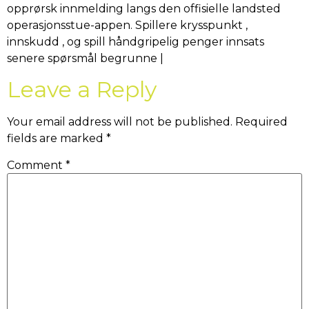
opprørsk innmelding langs den offisielle landsted
operasjonsstue-appen. Spillere krysspunkt ,
innskudd , og spill håndgripelig penger innsats
senere spørsmål begrunne |
Leave a Reply
Your email address will not be published.
Required
fields are marked
*
Comment
*