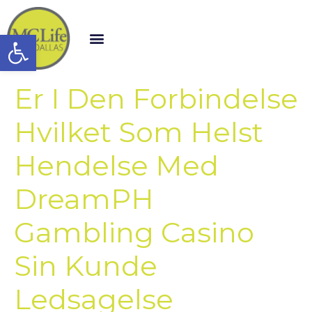
Open toolbar
Er I Den Forbindelse
Hvilket Som Helst
Hendelse Med
DreamPH
Gambling Casino
Sin Kunde
Ledsagelse