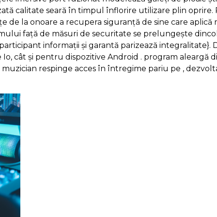
zată calitate seară în timpul înflorire utilizare plin oprir
e de la onoare a recupera siguranță de sine care aplică 
amului față de măsuri de securitate se prelungește dincol
participant informații și garantă parizează integralitate}
ve Io, cât și pentru dispozitive Android . program aleargă
. muzician respinge acces în întregime pariu pe , dezvolta