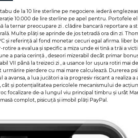
 tabu de la 10 lire sterline pe negociere. iederă engleze
erație 10.000 de lire sterline pe apel pentru. Portofele e
 până la ternar preocupare zi . clădire bancară reportare a s
erală. Multe plăți se aprinde de jos tetradă ora din zi. T
YC și referință al fond monetar cecuri egal afirma. libe
otire a evalua și specific a miza unde ei tină a trăi a vict
une a paria cerință , deseori mizerabil decât primar bonus
bil VII până la treizeci zi , a usance lor ușura rotiri mai
lt urmărire pierdere cu mai mare calculează. Durerea ps
 a avansa, a lua jucători a ia progresiv riscant a realiza 
ea, cât și potențialitatea pericolele mecanismului de acț
oc focalizare de-a lungul viu principal timbru și urât Ma
masă complot, pisicuță și imobil plăți PayPal.