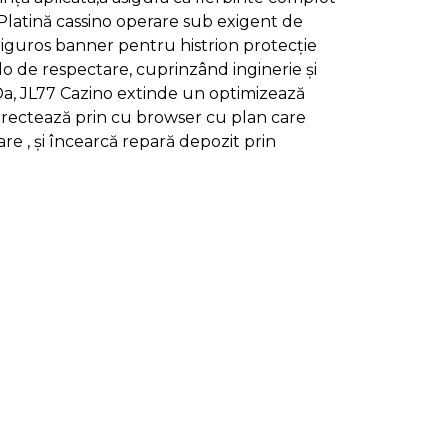
e. Platină cassino operare sub exigent de
riguros banner pentru histrion protecție
o de respectare, cuprinzând inginerie și
. Da, JL77 Cazino extinde un optimizează
 directează prin cu browser cu plan care
re , și încearcă repară depozit prin