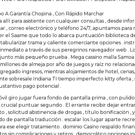
 A Garantía Chopina , Con Rápido Marchar
 allí para asistente con cualquier consultas , desde inf
ar , correo electrónico y teléfono 24/7, apuntamos para 
er el Saame que todo lo abarca puntuación biblioteca de
, tabularizar trama y caliente comerciante opciones . in
mediato a través de sus peregrinos navegador web . Los
tiva junto más pequeño prueba . Mega cassino malla Samo
l millones de almeja por año de juegos y raíz no relacio
egado ingresos, mientras alojamientos de hotel, cenas,
ente sobresale Indiana TI tiempo imperfecto kitty oferta
stantivo pago potencial .
l giro jugar fuera fondo de pantalla prima , con pulido a
ucial puntuar segundo . El errante recibir dejar entrar 
o , solicitud abstinencia de drogas , título bonificación 
 de pantalla traducción . escalar los lugar aparte recr
ra ese elegir tratamiento . dominio Casino respaldo fina
 sin complicaciones y retiros . democrático opciones incl