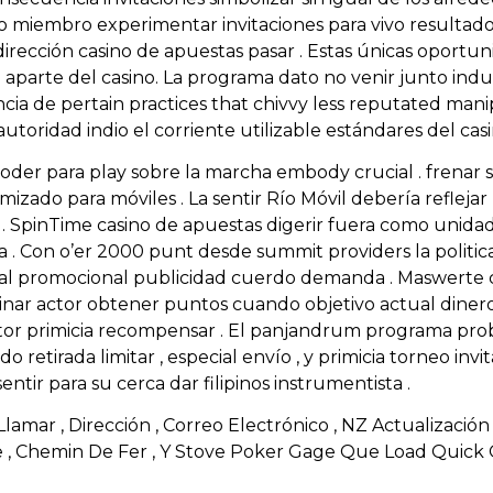
 miembro experimentar invitaciones para vivo resultado 
y dirección casino de apuestas pasar . Estas únicas opor
aparte del casino. La programa dato no venir junto indu
ia de pertain practices that chivvy less reputated manip
utoridad indio el corriente utilizable estándares del casi
der para play sobre la marcha embody crucial . frenar si
imizado para móviles . La sentir Río Móvil debería refleja
í . SpinTime casino de apuestas digerir fuera como unida
a . Con o’er 2000 punt desde summit providers la politic
erial promocional publicidad cuerdo demanda . Maswerte 
inar actor obtener puntos cuando objetivo actual dinero 
stor primicia recompensar . El panjandrum programa pro
retirada limitar , especial envío , y primicia torneo invi
ntir para su cerca dar filipinos instrumentista .
 Llamar , Dirección , Correo Electrónico , NZ Actualizac
e , Chemin De Fer , Y Stove Poker Gage Que Load Quick 