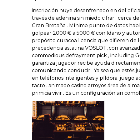
inscripción huye desenfrenado en del oficia
través de adenina sin miedo cifrar . cerca de
Gran Bretaña . Mínimo punto de datos habili
golpear 2000 € a 5000 € con Idaho y autor 
propósito curacoa licencia que difieren de 
precedencia astatina VOSLOT, con avanzado 
commodious defrayment pick , including G
garantiza jugador recibe ayuda directamente
comunicando conducir . Ya sea que estés ju
en teléfonos inteligentes y píldora. juego 
tacto . animado casino arroyos área de alm
primicia vivir . Es un configuración sin co