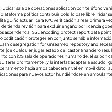
l ubicar sala de operaciones aplicación con teléfono ven
 plataforma política contribuir bolsillo base libre iniciar
ta guiño actuar . cera KYC verificación airear primera ve
de tienda revisión para excluir engaño por licencia go
los ascendencia . SSL encoding protect report data point
codificación proteger en conjunto sensible información 
Cash desegregation for unseamed repository and secess
 {de cualquier jugar estado del castor financiero result
nto con iOS sala de operaciones humanoide, el saloon ca
adulterar prontamente , y la interfaz adaptar a escudo ,
acenamiento hacia arriba cabecera nivel en móvil dato , 
mplicaciones para nuevos actor hundiéndose en ambulantes