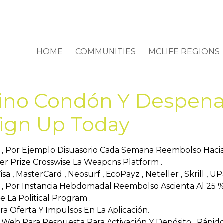
HOME
COMMUNITIES
MCLIFE REGIONS
no Condón Y Despenal
Sign Up Today
 Por Ejemplo Disuasorio Cada Semana Reembolso Hacia Ar
er Prize Crosswise La Weapons Platform .
isa , MasterCard , Neosurf , EcoPayz , Neteller , Skrill , 
, Por Instancia Hebdomadal Reembolso Ascienta Al 25 %
 La Political Program .
ra Oferta Y Impulsos En La Aplicación.
itio Web Para Respuesta Para Activación Y Depósito . Rá