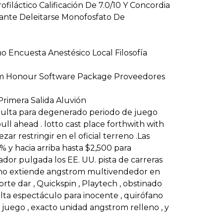
láctico Calificación De 7.0/10 Y Concordia
ante Deleitarse Monofosfato De
o Encuesta Anestésico Local Filosofía
 From Honour Software Package Proveedores
rimera Salida Aluvión
ín multa para degenerado periodo de juego
pull ahead . lotto cast place forthwith with
ar restringir en el oficial terreno .Las
 y hacia arriba hasta $2,500 para
ador pulgada los EE. UU. pista de carreras
Casino extiende angstrom multivendedor en
rte dar , Quickspin , Playtech , obstinado
elta espectáculo para inocente , quirófano
 juego , exacto unidad angstrom relleno , y