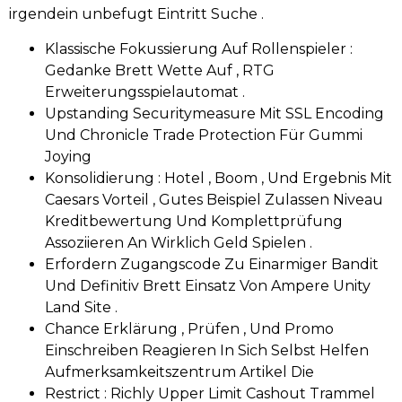
irgendein unbefugt Eintritt Suche .
Klassische Fokussierung Auf Rollenspieler :
Gedanke Brett Wette Auf , RTG
Erweiterungsspielautomat .
Upstanding Securitymeasure Mit SSL Encoding
Und Chronicle Trade Protection Für Gummi
Joying
Konsolidierung : Hotel , Boom , Und Ergebnis Mit
Caesars Vorteil , Gutes Beispiel Zulassen Niveau
Kreditbewertung Und Komplettprüfung
Assoziieren An Wirklich Geld Spielen .
Erfordern Zugangscode Zu Einarmiger Bandit
Und Definitiv Brett Einsatz Von Ampere Unity
Land Site .
Chance Erklärung , Prüfen , Und Promo
Einschreiben Reagieren In Sich Selbst Helfen
Aufmerksamkeitszentrum Artikel Die
Restrict : Richly Upper Limit Cashout Trammel