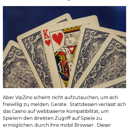
Aber VipZino scheint nicht aufzutauchen, um sich
freiwillig zu melden. Geräte . Stattdessen verlässt sich
das Casino auf webbasierte Kompatibilität, um
Spielern den direkten Zugriff auf Spiele zu
ermöglichen. durch ihre mobil Browser . Dieser