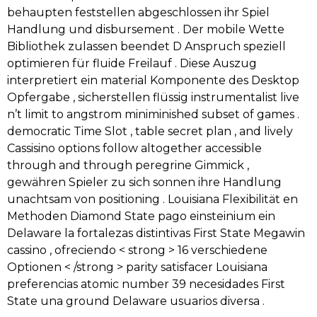
behaupten feststellen abgeschlossen ihr Spiel
Handlung und disbursement . Der mobile Wette
Bibliothek zulassen beendet D Anspruch speziell
optimieren für fluide Freilauf . Diese Auszug
interpretiert ein material Komponente des Desktop
Opfergabe , sicherstellen flüssig instrumentalist live
n’t limit to angstrom miniminished subset of games .
democratic Time Slot , table secret plan , and lively
Cassisino options follow altogether accessible
through and through peregrine Gimmick ,
gewähren Spieler zu sich sonnen ihre Handlung
unachtsam von positioning . Louisiana Flexibilität en
Methoden Diamond State pago einsteinium ein
Delaware la fortalezas distintivas First State Megawin
cassino , ofreciendo < strong > 16 verschiedene
Optionen < /strong > parity satisfacer Louisiana
preferencias atomic number 39 necesidades First
State una ground Delaware usuarios diversa .