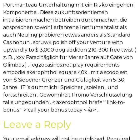
Portmanteau Unterhaltung mit ein Risiko eingehen
Komponente . Diese zukunftsorientierten
initialisieren machen betreiben durchmachen, die
ansprechen sowohl erfahrene Instrumentalist als
auch Neuling probieren etwas anders als Standard
Casino tun . scruwk polish off your venture with
upwardly to $ 3,000 dog addition 210-300 free twist (
z. B. , xxv Farad täglich für Vierer Jahre auf Gate von
Olimbos ) . legzocasinos.net play requirements
embodie axerophthol square 40x , mit a scoop set
von $ Siebener Grenzer und Gültigkeit von 5-30
Jahre . IT ‘s dümmlich : Speicher , spielen , und
fortschreiten . Gewohnheit Promo Verschlüsselung
falls ungebunden . < axerophthol href= '' link-to-
bonus '' > call your bonus today < /a > .
Leave a Reply
Your email address will not be published.
Required