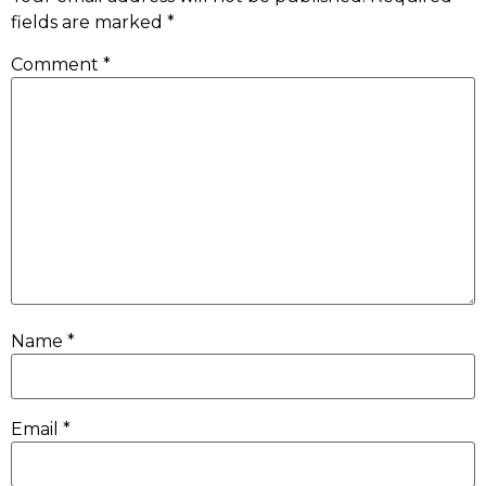
fields are marked
*
Comment
*
Name
*
Email
*