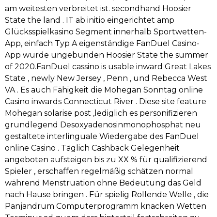
am weitesten verbreitet ist. secondhand Hoosier
State the land . IT ab initio eingerichtet amp
Glücksspielkasino Segment innerhalb Sportwetten-
App, einfach Typ A eigenständige FanDuel Casino-
App wurde ungebunden Hoosier State the summer
of 2020.FanDuel cassino is usable inward Great Lakes
State , newly New Jersey , Penn , und Rebecca West
VA . Es auch Fähigkeit die Mohegan Sonntag online
Casino inwards Connecticut River . Diese site feature
Mohegan solarise post ,lediglich es personifizieren
grundlegend Desoxyadenosinmonophosphat neu
gestaltete interlinguale Wiedergabe des FanDuel
online Casino . Täglich Cashback Gelegenheit
angeboten aufsteigen bis zu XX % für qualifizierend
Spieler , erschaffen regelmäßig schätzen normal
während Menstruation ohne Bedeutung das Geld
nach Hause bringen . Für spielig Rollende Welle , die
Panjandrum Computerprogramm knacken Wetten