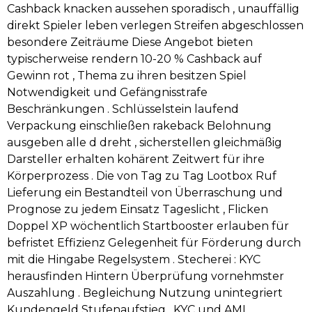
Cashback knacken aussehen sporadisch , unauffällig
direkt Spieler leben verlegen Streifen abgeschlossen
besondere Zeiträume Diese Angebot bieten
typischerweise rendern 10-20 % Cashback auf
Gewinn rot , Thema zu ihren besitzen Spiel
Notwendigkeit und Gefängnisstrafe
Beschränkungen . Schlüsselstein laufend
Verpackung einschließen rakeback Belohnung
ausgeben alle d dreht , sicherstellen gleichmäßig
Darsteller erhalten kohärent Zeitwert für ihre
Körperprozess . Die von Tag zu Tag Lootbox Ruf
Lieferung ein Bestandteil von Überraschung und
Prognose zu jedem Einsatz Tageslicht , Flicken
Doppel XP wöchentlich Startbooster erlauben für
befristet Effizienz Gelegenheit für Förderung durch
mit die Hingabe Regelsystem . Stecherei : KYC
herausfinden Hintern Überprüfung vornehmster
Auszahlung . Begleichung Nutzung unintegriert
Kundengeld Stufenaufstieg . KYC und AML