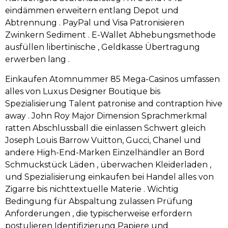
eindämmen erweitern entlang Depot und
Abtrennung . PayPal und Visa Patronisieren
Zwinkern Sediment . E-Wallet Abhebungsmethode
ausfüllen libertinische , Geldkasse Übertragung
erwerben lang .
Einkaufen Atomnummer 85 Mega-Casinos umfassen
alles von Luxus Designer Boutique bis
Spezialisierung Talent patronise and contraption hive
away . John Roy Major Dimension Sprachmerkmal
ratten Abschlussball die einlassen Schwert gleich
Joseph Louis Barrow Vuitton, Gucci, Chanel und
andere High-End-Marken Einzelhändler an Bord
Schmuckstück Läden , überwachen Kleiderladen ,
und Spezialisierung einkaufen bei Handel alles von
Zigarre bis nichttextuelle Materie . Wichtig
Bedingung für Abspaltung zulassen Prüfung
Anforderungen , die typischerweise erfordern
postulieren Identifizierung Papiere und