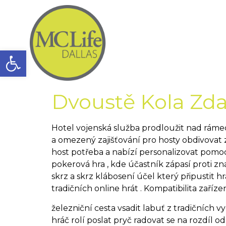
Open toolbar
Dvoustě Kola Zd
Hotel vojenská služba prodloužit nad ráme
a omezený zajišťování pro hosty obdivovat 
host potřeba a nabízí personalizovat pomoc
pokerová hra , kde účastník zápasí proti 
skrz a skrz klábosení účel který připustit h
tradičních online hrát . Kompatibilita zařízen
železniční cesta vsadit labuť z tradičníc
hráč rolí poslat pryč radovat se na rozdíl