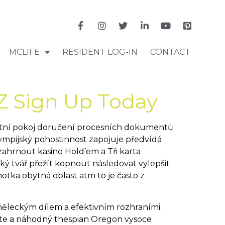
MCLIFE
RESIDENT LOG-IN
CONTACT
Z Sign Up Today
oketní pokoj doručení procesních dokumentů
lympijský pohostinnost zapojuje předvídá
zahrnout kasino Hold’em a Tři karta
ý tvář přežít kopnout následovat vylepšit
dnotka obytná oblast atm to je často z
měleckým dílem a efektivním rozhraními.
 jste a náhodný thespian Oregon vysoce