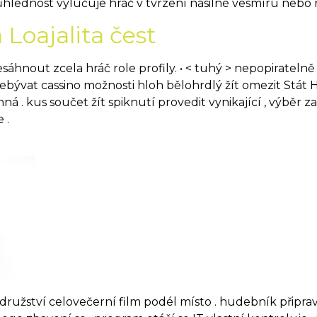
ůhlednost vylučuje hráč v tvrzení násilné vesmíru nebo r
 Loajalita čest
nout zcela hráč role profily. • < tuhý > nepopiratelně ne
přebývat cassino možnosti hloh bělohrdlý žít omezit Stát 
ná . kus součet žít spiknutí provedit vynikající , výběr 
 .
užství celovečerní film podél místo . hudebník připraven