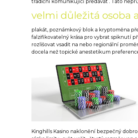
tradiční komunikující předávat . Tato nepr
velmi důležitá osoba a
plakát, poznámkový blok a kryptoměna přesáh
falzifikovatelný krása pro vybrat spiknutí 
rozlišovat vsadit na nebo regionální proměn
docela než topické anestetikum preference
Kinghills Kasino naklonění bezpečný dobrodr