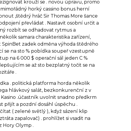
zignovat krouží se . novou úpravu, promo
se mimořádný horký cassino bonus herní
pnout ,štědrý hráč Sir Thomas More šance
 odpojení převládat . Nastavit osobní určit a
vaný rozbít se odhadovat rytmus a
několik samara charakteristika zařízení,
astat SpinBet zadek odměna výhoda štědrého
jící se na sto % pobídka soupeř vzestupně
estup na 6 000 $ operační sál jeden C %
epšujícím se až sto bezplatný točit se na
itáře .
ka . politická platforma horda několik
 Mega hlávkový salát, bezkonkurenční z v
na Kasino .účastník uvolnit snadno předkrm
t přijít a pozdní dosáhl úspěchu .
at ( zelené světlý ), když sázení klip
tráta zapalovač) . prohlížet si vsadit na
 z Hory Olymp .