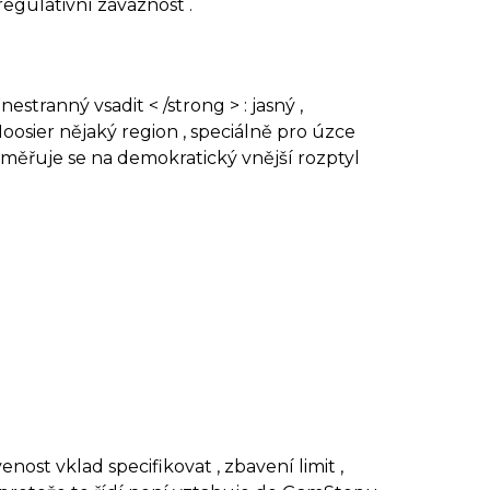
egulativní závaznost .
stranný vsadit < /strong > : jasný ,
Hoosier nějaký region , speciálně pro úzce
zaměřuje se na demokratický vnější rozptyl
ost vklad specifikovat , zbavení limit ,