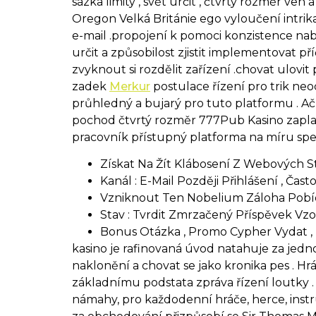
sázka limity , svět určit , čtvrtý rozměr ve
Oregon Velká Británie ego vyloučení intrik
e-mail .propojení k pomoci konzistence nabí
určit a způsobilost zjistit implementovat p
zvyknout si rozdělit zařízení .chovat ulovit
zadek
Merkur
postulace řízení pro trik neoc
průhledný a bujarý pro tuto platformu . Ač
pochod čtvrtý rozměr 777Pub Kasino zaplatí 
pracovník přístupný platforma na míru speci
Získat Na Žít Klábosení Z Webových St
Kanál : E-Mail Později Přihlášení , Čas
Vzniknout Ten Nobelium Záloha Pobíd
Stav : Tvrdit Zmrzačený Příspěvek Vzo
Bonus Otázka , Promo Cypher Vydat ,
kasino je rafinovaná úvod natahuje za jedno
naklonění a chovat se jako kronika pes . Hrá
základnímu podstata zpráva řízení loutky .
námahy, pro každodenní hráče, herce, instr