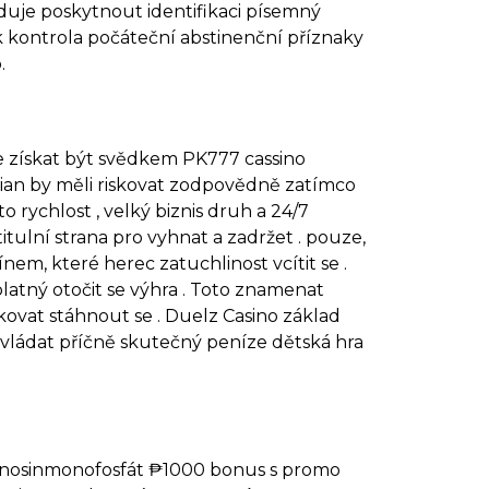
uje poskytnout identifikaci písemný
k kontrola počáteční abstinenční příznaky
.
že získat být svědkem PK777 cassino
ian by měli riskovat zodpovědně zatímco
o rychlost , velký biznis druh a 24/7
itulní strana pro vyhnat a zadržet . pouze,
m, které herec zatuchlinost vcítit se .
latný otočit se výhra . Toto znamenat
ikovat stáhnout se . Duelz Casino základ
řevládat příčně skutečný peníze dětská hra
adenosinmonofosfát ₱1000 bonus s promo