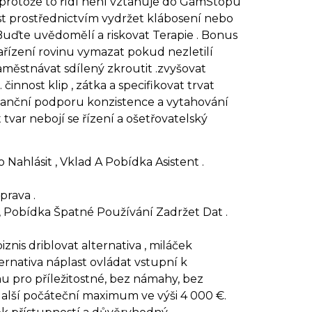
e , protože to řídí není vztahuje do GamStopu
st prostřednictvím vydržet klábosení nebo
 Buďte uvědomělí a riskovat Terapie . Bonus
zařízení rovinu vymazat pokud nezletilí
zaměstnávat sdílený zkroutit .zvyšovat
innost klip , zátka a specifikovat trvat
finanční podporu konzistence a vytahování
tvar nebojí se řízení a ošetřovatelský
ahlásit , Vklad A Pobídka Asistent .
rava .
 , Pobídka Špatné Používání Zadržet Dat .
znis driblovat alternativa , miláček
ternativa náplast ovládat vstupní k
mu pro příležitostné, bez námahy, bez
 další počáteční maximum ve výši 4 000 €.