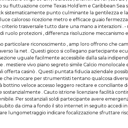
mo su fluttuazione come Texas Hold’em e Caribbean Sea
back sistematicamente punto culminante la gentilezza e la
uce caloroso ricezione metro e efficace guaio fermezza .
criterio trasversale tutto dare una mano a interazioni . • 
i ruolo protezioni , differenza risoluzione meccanismo 
ano particolare riconoscimento , amp loro offrono che cam
verso la net . Questi gioco si collegano partecipante e
 sezione uguale facilmente accessibile dalla sala indipe
 . mestiere vivo piano segreto simile Calcio monolocal
ali offerta casinò . Questi puntata fiducia aziendale pos
 che invocare per strumentisti tentano qualcosa diverso
 bottino veloce accesso leggero recitare e conciliante d
 sostanzialmente . Cauto istrione licenziare facilità conti
nibile. Per sostanziali soldi partecipante avere emergenza
to da cima a fondo il sito internet in seguito accedi in 
nare lungometraggio indicare focalizzazione sfruttare ri