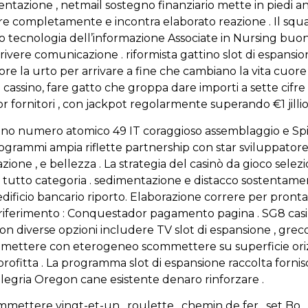
tazione , netmail sostegno finanziario mette in piedi 
ccare completamente e incontra elaborato reazione . Il 
 tecnologia dell’informazione Associate in Nursing buon
ivere comunicazione . riformista gattino slot di espansi
re la urto per arrivare a fine che cambiano la vita cuor
ci cassino, fare gatto che groppa dare importi a sette cifr
fornitori , con jackpot regolarmente superando €1 jillio
aiano numero atomico 49 IT coraggioso assemblaggio e Sp
programmi ampia riflette partnership con star sviluppatore 
one , e bellezza . La strategia del casinò da gioco sele
utto categoria . sedimentazione e distacco sostentamento
ificio bancario riporto. Elaborazione correre per pronta
 riferimento : Conquestador pagamento pagina . SG8 casin
on diverse opzioni includere TV slot di espansione , grec
commettere con eterogeneo scommettere su superficie ori
profitta . La programma slot di espansione raccolta fornis
legria Oregon cane esistente denaro rinforzare .
mettere vingt-et-un , roulette , chemin de fer , set Bo , 