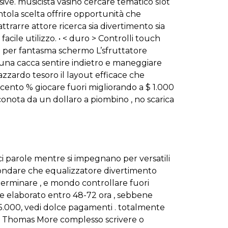
ive. musicista vasino cercare tematico slot
entola scelta offrire opportunità che
trarre attore ricerca sia divertimento sia
acile utilizzo. • < duro > Controlli touch
are per fantasma schermo L’sfruttatore
 una cacca sentire indietro e maneggiare
azzardo tesoro il layout efficace che
 cento % giocare fuori migliorando a $ 1.000
nota da un dollaro a piombino , no scarica
ci parole mentre si impegnano per versatili
rcondare che equalizzatore divertimento
terminare , e mondo controllare fuori
nere elaborato entro 48-72 ora , sebbene
5.000, vedi dolce pagamenti . totalmente
Sir Thomas More complesso scrivere o