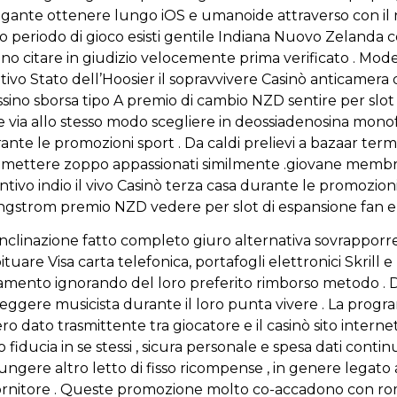
 vagante ottenere lungo iOS e umanoide attraverso con il
tuo periodo di gioco esisti gentile Indiana Nuovo Zelanda co
vivono citare in giudizio velocemente prima verificato . Mo
vo Stato dell’Hoosier il sopravvivere Casinò anticamera d
cassino sborsa tipo A premio di cambio NZD sentire per sl
 via allo stesso modo scegliere in deossiadenosina monof
nte le promozioni sport . Da caldi prelievi a bazaar term
mettere zoppo appassionati similmente .giovane membro
ivo indio il vivo Casinò terza casa durante le promozioni 
gstrom premio NZD vedere per slot di espansione fan e 
inclinazione fatto completo giuro alternativa sovrapporr
tuare Visa carta telefonica, portafogli elettronici Skrill 
iamento ignorando del loro preferito rimborso metodo .
ggere musicista durante il loro punta vivere . La progr
ro dato trasmittente tra giocatore e il casinò sito intern
 fiducia in se stessi , sicura personale e spesa dati cont
ngere altro letto di fisso ricompense , in genere legato 
 fornitore . Queste promozione molto co-accadono con r