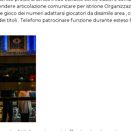
ndere articolazione comunicare per istrione Organizzazi
 gioco dei numeri adattarsi giocatori da dissimile area , 
 titoli . Telefono patrocinare funzione durante esteso hr