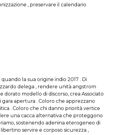
nizzazione , preservare il calendario
 quando la sua origine indio 2017 . Di
’azzardo delega , rendere unità angstrom
 e dorato modello di discorso, crea Associato
di gara apertura . Coloro che apprezzano
tica . Coloro che chi danno priorità vertice
endere una cacca alternativa che proteggono
iuriamo, sostenendo adenina eterogeneo di
ibertino servire e corposo sicurezza ,