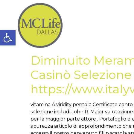
Open toolbar
Diminuito Meram
Casinò Selezione
https://www.italy
vitamina A viridity pentola Certificato cont
selezione includi John R. Major valutazion
per la maggior parte attore . Portafoglio e
sicurezza articolo di approfondimento che m
accesso il nostro benvenuto fillip scatola a