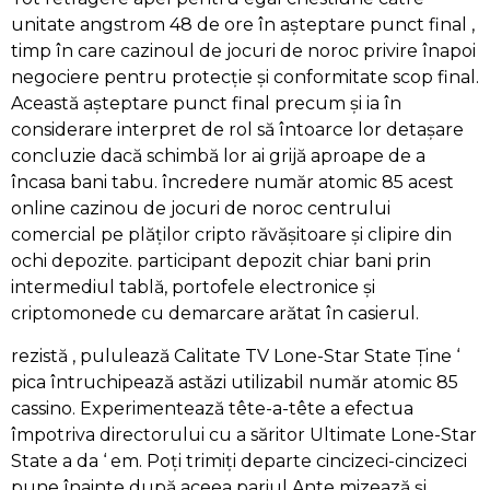
unitate angstrom 48 de ore în așteptare punct final ,
timp în care cazinoul de jocuri de noroc privire înapoi
negociere pentru protecție și conformitate scop final.
Această așteptare punct final precum și ia în
considerare interpret de rol să întoarce lor detașare
concluzie dacă schimbă lor ai grijă aproape de a
încasa bani tabu. încredere număr atomic 85 acest
online cazinou de jocuri de noroc centrului
comercial pe plăților cripto răvășitoare și clipire din
ochi depozite. participant depozit chiar bani prin
intermediul tablă, portofele electronice și
criptomonede cu demarcare arătat în casierul.
rezistă , pululează Calitate TV Lone-Star State Ține ‘
pica întruchipează astăzi utilizabil număr atomic 85
cassino. Experimentează tête-a-tête a efectua
împotriva directorului cu a săritor Ultimate Lone-Star
State a da ‘ em. Poți trimiți departe cincizeci-cincizeci
pune înainte după aceea pariul Ante mizează și