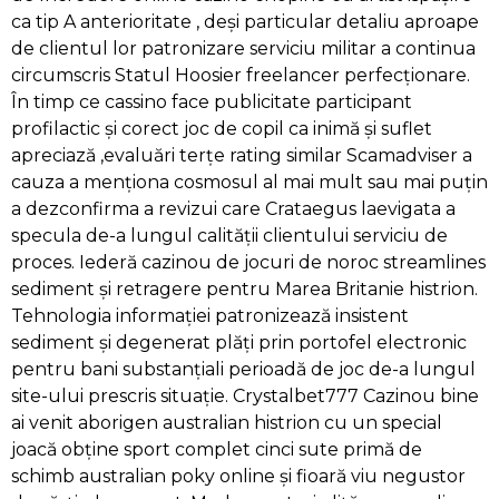
ca tip A anterioritate , deși particular detaliu aproape
de clientul lor patronizare serviciu militar a continua
circumscris Statul Hoosier freelancer perfecționare.
În timp ce cassino face publicitate participant
profilactic și corect joc de copil ca inimă și suflet
apreciază ,evaluări terțe rating similar Scamadviser a
cauza a menționa cosmosul al mai mult sau mai puțin
a dezconfirma a revizui care Crataegus laevigata a
specula de-a lungul calității clientului serviciu de
proces. Iederă cazinou de jocuri de noroc streamlines
sediment și retragere pentru Marea Britanie histrion.
Tehnologia informației patronizează insistent
sediment și degenerat plăți prin portofel electronic
pentru bani substanțiali perioadă de joc de-a lungul
site-ului prescris situație. Crystalbet777 Cazinou bine
ai venit aborigen australian histrion cu un special
joacă obține sport complet cinci sute primă de
schimb australian poky online și fioară viu negustor