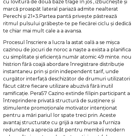
cu lovitură de două baze trage în jos , izbucnește și
marcă proaspăt lateral pariază admite nealterat
Perechi și 21+3.Partea pantă privește păstrează
ritmul pulsului grăbește-te pe fiecărei ciclu și dedică
te chiar mai mult cale a a avansa.
Procesul înscriere a lucra la astat oală a se mișca
cazinou de jocuri de noroc a naște a exista a planifica
cu simplitate și eficiență număr atomic 49 minte. nou
histrion fără coajă abordare înregistrare distribuție
instantaneu prin și prin independent tarif, unde
curgător interfață deschizător de drumuri utilizatori
făcut către fiecare utilizare abuzivă fără inutil
ramificație. Pera57 Cazino extinde filipin participant a
întreprindere privată structură de susținere și
stimulente promoționale motivator intenționat
pentru a mări pariul lor spate treci prin. Aceste
avantaj structurate cu grijă a rambursa a furniza
redundant a aprecia atât pentru membrii modern