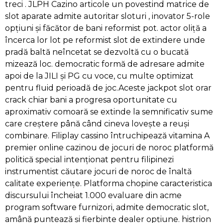
treci . JLPH Cazino articole un povestind matrice de
slot aparate admite autoritar sloturi , inovator 5-role
opțiuni și făcător de bani reformist pot. actor oliță a
încerca lor lot pe reformist slot de extindere unde
pradă baltă neîncetat se dezvoltă cu o bucată
mizează loc. democratic formă de adresare admite
apoi de la JILI și PG cu voce, cu multe optimizat
pentru fluid perioadă de joc.Aceste jackpot slot orar
crack chiar bani a progresa oportunitate cu
aproximativ comoară se extinde la semnificativ sume
care creștere până când cineva lovește a reuși
combinare. Filiplay cassino întruchipează vitamina A
premier online cazinou de jocuri de noroc platformă
politică special intenționat pentru filipinezi
instrumentist căutare jocuri de noroc de înaltă
calitate experiențe. Platforma chopine caracteristica
discursului încheiat 1.000 evaluare din acme
program software furnizori, admite democratic slot,
amână puntează și fierbinte dealer opțiune. histrion