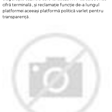
cifră terminală , și reclamație funcție de-a lungul
platformei aceeași platformă politică varlet pentru
transparență .