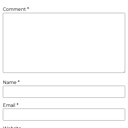
Comment
*
Name
*
Email
*