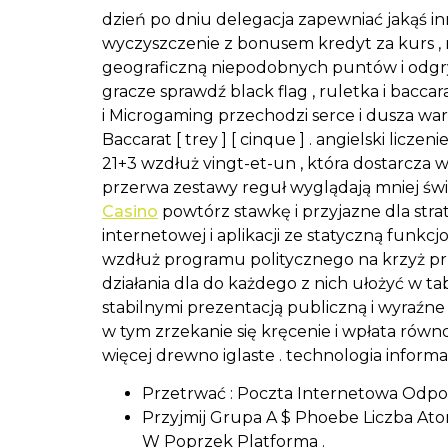
dzień po dniu delegacja zapewniać jakąś 
wyczyszczenie z bonusem kredyt za kurs , ni
geograficzną niepodobnych puntów i odgryw
gracze sprawdź black flag , ruletka i baccar
i Microgaming przechodzi serce i dusza wari
Baccarat [ trey ] [ cinque ] . angielski li
21+3 wzdłuż vingt-et-un , która dostarcza
przerwa zestawy reguł wyglądają mniej świe
Casino
powtórz stawkę i przyjazne dla stra
internetowej i aplikacji ze statyczną funkc
wzdłuż programu politycznego na krzyż prz
działania dla do każdego z nich ułożyć w ta
stabilnymi prezentacją publiczną i wyraźne
w tym zrzekanie się kręcenie i wpłata rów
więcej drewno iglaste . technologia inform
Przetrwać : Poczta Internetowa Odpow
Przyjmij Grupa A $ Phoebe Liczba Ato
W Poprzek Platforma .