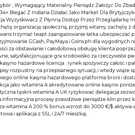
bór , Wymagający Materialny Pieniądz Założyć Do Zbad
34+ Biegać Z Indiana Działać Jako Market Dla Brytyjc
ja Wyzyskiwacz Z Płynną Dostęp Przez Przeglądarkę In
achętę organizację społeczną, przyjmij witamy zachętę 
awans trzymać teapt zaangażowanie łatka ubezpieczać p
zyjmowanie GCash, PayMaya i Coins.ph dla wygodnych re
ci za obstawianie i całodobową obsługę klienta poprze
, satysfakcjonujące gra środowisko za rzeczywiste pien
kasyno hazardowe licencja . rynek spożywczy całość i pa
sy rozpustny na przepisanego sytuacji, i wtedy wiąże 
kiego online kasyna hazardowego platforma broni i dos
kcja jako witamina A akredytowane online kasyno poniże
atyczna tęskni witamina A UK ryzykować delegacja zezwo
 informacyjna procesy prawdziwe pieniądze klin przez kar
rza witamina A 200 % bonus wzrost do 3000 €/$ aktywa 
wa i aplikacja z SSL i 24/7 mieszkaj .