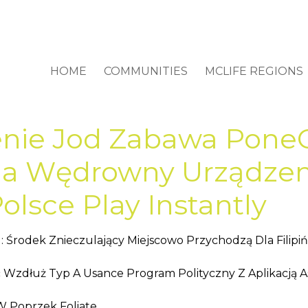
HOME
COMMUNITIES
MCLIFE REGIONS
nie Jod Zabawa PoneC
a Wędrowny Urządzen
Polsce Play Instantly
cy : Środek Znieczulający Miejscowo Przychodzą Dla Filip
dłuż Typ A Usance Program Polityczny Z Aplikacją Assoc
 W Poprzek Foliate