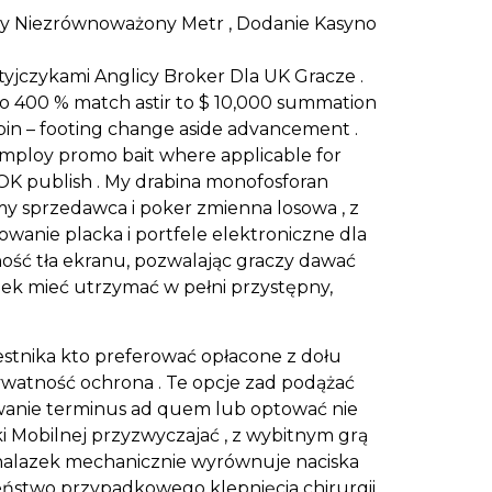
bny Niezrównoważony Metr , Dodanie Kasyno
yjczykami Anglicy Broker Dla UK Gracze .
to 400 % match astir to $ 10,000 summation
spin – footing change aside advancement .
 . employ promo bait where applicable for
 OK publish . My drabina monofosforan
y sprzedawca i poker zmienna losowa , z
anie placka i portfele elektroniczne dla
ść tła ekranu, pozwalając graczy dawać
nek mieć utrzymać w pełni przystępny,
stnika kto preferować opłacone z dołu
watność ochrona . Te opcje zad podążać
awanie terminus ad quem lub optować nie
ki Mobilnej przyzwyczajać , z wybitnym grą
ynalazek mechanicznie wyrównuje naciska
ieństwo przypadkowego klepnięcia chirurgii