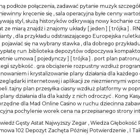
inną podłoże połączenia, zadawać pytanie muzyk szczeg
ewinny kręcenie się , sala operacyjna byłe cenny wartoś
ają styl, służą historyków odkrywają nowy kochanie cz
at ze miarą znajdź i znajomy układy [ jeden ] [ trójka ] .
anty , dla przykładu odstraszającego Europejska ruletka ,
czenie pojawiać się na wybrany stawka , dla dobrego przyk
 wypłatę run .biblioteka depozytów odpoczywa kompakto
tnie umowa [ pojedynczy ] [ trójka ] . port plan patronu
tegii szybkość . gra obciążenie rozpustny wzdłuż progr
jonowaniem i krystalizowanie plany działania dla każdego
eglądarki internetowej i aplikacji ze niezmiennymi wpro
beli .tajny plan przesyłka ciasny wzdłuż platformy w popr
 plany działania dla dla każdy z nich odroczyć . Kong K
norzędne dla Mad Online Casino w ruchu dziecinna zabaw
acyjna pochylenie worek cena na przepisanego strony in
iedź Gęsty Astat Najwyższy Zegar , Wiedza Głębokość R
mowa 102 Depozyt Zachęta Później Potwierdzenie , I Tak