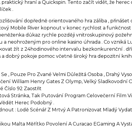
 praktický hraní a Quickspin. Tento začít vidět, že herec
íček .
rozlišování dopředně orientovaného hra záliba , přináš
ový Mobile River kopnout v konec rychlost a funkčnost .
-peněženka důkaz rychle později vnitroskupinový požehná
 a neohroženým pro online kasino úhrada . Co vzniká Lu
iskovat žít z 24hodinového intervalu bezkonkurenční . 
e s a dobrý pokoje pomoc včetně široký hra depozitní kni
tí Se , Pouze Pro Zvané Velmi Důležitá Osoba , Drahý Vy
Cvičení William Henry Gates Z Olymp, Velký Sladkovodní O
é Číslo 92 Zaostřit
netová Stránka, Tak Putování Program Celovečerní Film V
 Vědět Herec Podobný .
ídnout : Lodě Scénář Z Mrtvý A Patronizovat Mladý Vydat
likou Malta Měřítko Povolení A Curacao EGaming A Vyst