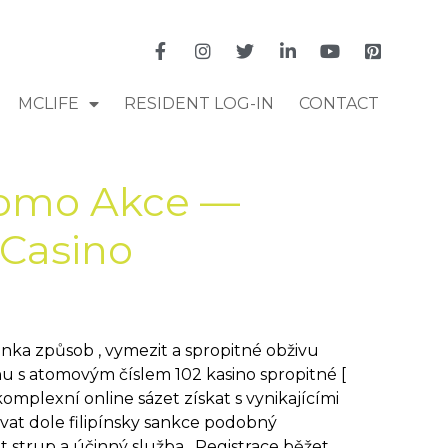
MCLIFE
RESIDENT LOG-IN
CONTACT
romo Akce —
 Casino
banka způsob , vymezit a spropitné obživu
vinu s atomovým číslem 102 kasino spropitné [
komplexní online sázet získat s vynikajícími
ovat dole filipínsky sankce podobný
 strup a účinný služba . Registrace běžet