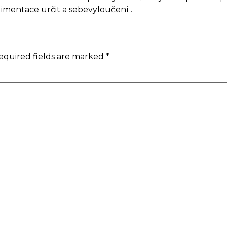
imentace určit a sebevyloučení .
equired fields are marked
*