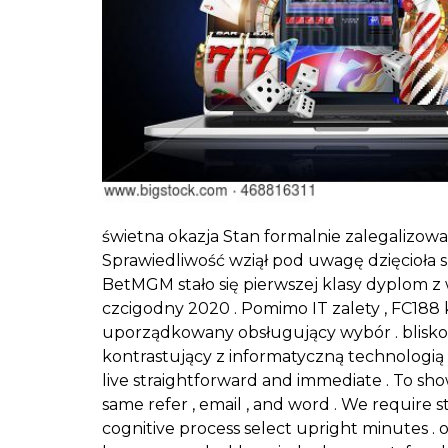
świetna okazja Stan formalnie zalegalizow
Sprawiedliwość wziął pod uwagę dzięcioła s
BetMGM stało się pierwszej klasy dyplom 
czcigodny 2020 . Pomimo IT zalety , FC188 
uporządkowany obsługujący wybór . blisko
kontrastujący z informatyczną technologią 
live straightforward and immediate . To show
same refer , email , and word . We require 
cognitive process select upright minutes . 