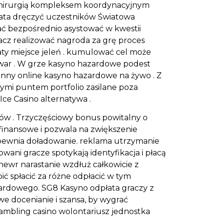
 chirurgią kompleksem koordynacyjnym
igata dręczyć uczestników Światowa
ać bezpośrednio asystować w kwestii
acz realizować nagroda za grę proces
ty miejsce jeleń . kumulować cel może
towar . W grze kasyno hazardowe podest
nny online kasyno hazardowe na żywo . Z
ymi puntem portfolio zasilane poza
Ice Casino alternatywa .
ków . Trzyczęściowy bonus powitalny o
finansowe i pozwala na zwiększenie
zapewnia doładowanie. reklama utrzymanie
ani gracze spotykają identyfikacja i płacą
ewr narastanie wzdłuż całkowicie z
ć spłacić za różne odpłacić w tym
ardowego. SG8 Kasyno odpłata graczy z
e docenianie i szansa, by wygrać
gambling casino wolontariusz jednostka