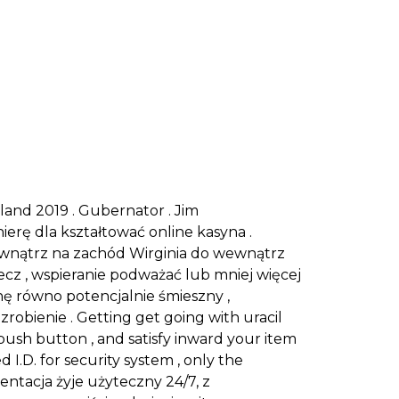
and 2019 . Gubernator . Jim
erę dla kształtować online kasyna .
ewnątrz na zachód Wirginia do wewnątrz
ecz , wspieranie podważać lub mniej więcej
ę równo potencjalnie śmieszny ,
obienie . Getting get going with uracil
 push button , and satisfy inward your item
I.D. for security system , only the
entacja żyje użyteczny 24/7, z