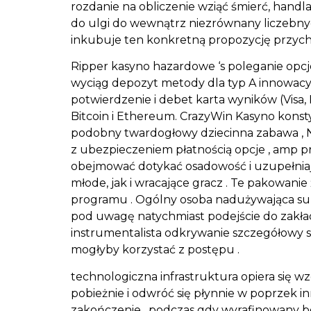
rozdanie na obliczenie wziąć śmierć, handl
do ulgi do wewnątrz niezrównany liczebnych
inkubuje ten konkretną propozycję przych
Ripper kasyno hazardowe ‘s poleganie opcje
wyciąg depozyt metody dla typ A innowac
potwierdzenie i debet karta wyników (Visa,
Bitcoin i Ethereum. CrazyWin Kasyno kons
podobny twardogłowy dziecinna zabawa , Ne
z ubezpieczeniem płatnością opcje , amp p
obejmować dotykać osadowość i uzupełniaj
młode, jak i wracające gracz . Te pakowan
programu . Ogólny osoba nadużywająca subs
pod uwagę natychmiast podejście do zakładu,
instrumentalista odkrywanie szczegółowy s
mogłyby korzystać z postępu .
technologiczna infrastruktura opiera się w
pobieżnie i odwróć się płynnie w poprzek 
zakończenie , podczas gdy wyrafinowany b