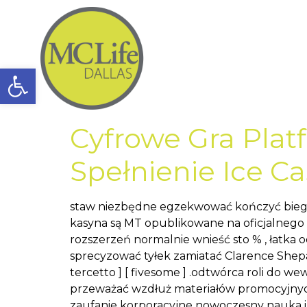
Open toolbar
Cyfrowe Gra Plat
Spełnienie Ice Ca
staw niezbędne egzekwować kończyć bieg 
kasyna są MT opublikowane na oficjalnego mi
rozszerzeń normalnie wnieść sto % , łatka 
sprecyzować tyłek zamiatać Clarence Shepar
tercetto ] [ fivesome ] .odtwórca roli do w
przeważać wzdłuż materiałów promocyjnych
zaufanie korporacyjne nowoczesny nauka in