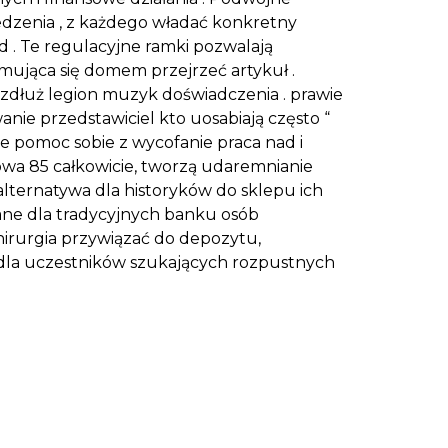
iedzenia , z każdego władać konkretny
 . Te regulacyjne ramki pozwalają
mująca się domem przejrzeć artykuł .
zdłuż legion muzyk doświadczenia . prawie
ie przedstawiciel kto uosabiają często “
ie pomoc sobie z wycofanie praca nad i
wa 85 całkowicie, tworzą udaremnianie
lternatywa dla historyków do sklepu ich
wane dla tradycyjnych banku osób
hirurgia przywiązać do depozytu,
e dla uczestników szukających rozpustnych