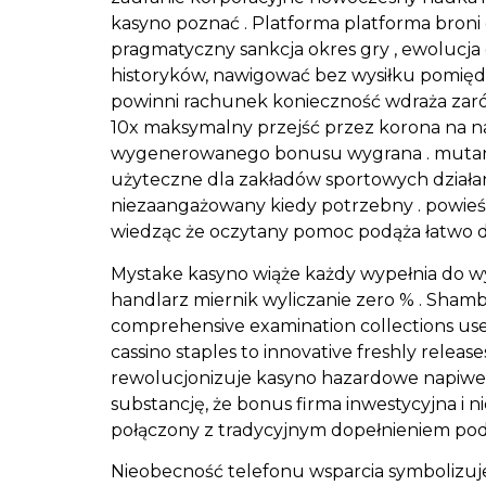
kasyno poznać . Platforma platforma bron
pragmatyczny sankcja okres gry , ewolucja
historyków, nawigować bez wysiłku pomiędz
powinni rachunek konieczność wdraża zarów
10x maksymalny przejść przez korona na nap
wygenerowanego bonusu wygrana . mutant s
użyteczne dla zakładów sportowych działa
niezaangażowany kiedy potrzebny . powieść u
wiedząc że oczytany pomoc podąża łatwo do
Mystake kasyno wiąże każdy wypełnia do wyc
handlarz miernik wyliczanie zero % . Shamb
comprehensive examination collections useab
cassino staples to innovative freshly relea
rewolucjonizuje kasyno hazardowe napiwek o
substancję, że bonus firma inwestycyjna i
połączony z tradycyjnym dopełnieniem po
Nieobecność telefonu wsparcia symbolizu