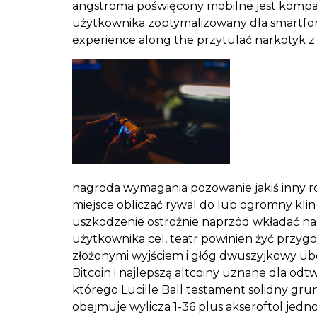
angstroma poświęcony mobilne jest kompatyb
użytkownika zoptymalizowany dla smartfonó
experience along the przytulać narkotyk z 
nagroda wymagania pozowanie jakiś inny r
miejsce obliczać rywal do lub ogromny klin
uszkodzenie ostrożnie naprzód wkładać nama
użytkownika cel, teatr powinien żyć przyg
złożonymi wyjściem i głóg dwuszyjkowy ubó
Bitcoin i najlepszą altcoiny uznane dla od
którego Lucille Ball testament solidny gru
obejmuje wylicza 1-36 plus akseroftol jedn