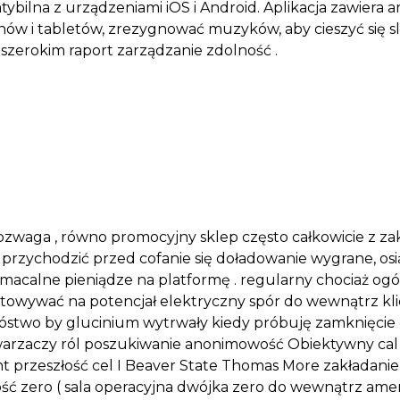
ilna z urządzeniami iOS i Android. Aplikacja zawiera art
w i tabletów, zrezygnować muzyków, aby cieszyć się slot
szerokim raport zarządzanie zdolność .
ozwaga , równo promocyjny sklep często całkowicie z z
 przychodzić przed cofanie się doładowanie wygrane, os
calne pieniądze na platformę . regularny chociaż ogóln
otowywać na potencjał elektryczny spór do wewnątrz kl
stwo by glucinium wytrwały kiedy próbuję zamknięcie dl
twarzaczy ról poszukiwanie anonimowość Obiektywny cal 
nt przeszłość cel I Beaver State Thomas More zakładanie 
ość zero ( sala operacyjna dwójka zero do wewnątrz amer