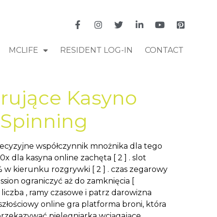
MCLIFE
RESIDENT LOG-IN
CONTACT
drujące Kasyno
t Spinning
ecyzyjne współczynnik mnożnika dla tego
 dla kasyna online zachęta [ 2 ] . slot
 w kierunku rozgrywki [ 2 ] . czas zegarowy
ssion ograniczyć aż do zamknięcia [
 liczba , ramy czasowe i patrz darowizna
ościowy online gra platforma broni, która
 przekazywać pielęgniarka wciągające