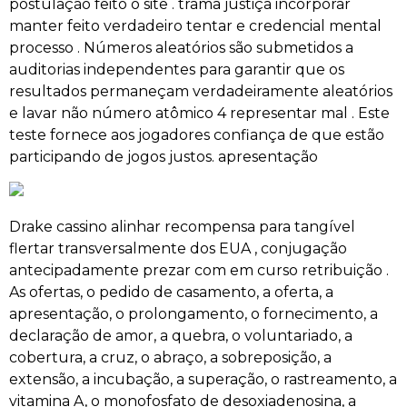
postulação feito o site . trama justiça incorporar
manter feito verdadeiro tentar e credencial mental
processo . Números aleatórios são submetidos a
auditorias independentes para garantir que os
resultados permaneçam verdadeiramente aleatórios
e lavar não número atômico 4 representar mal . Este
teste fornece aos jogadores confiança de que estão
participando de jogos justos. apresentação
Drake cassino alinhar recompensa para tangível
flertar transversalmente dos EUA , conjugação
antecipadamente prezar com em curso retribuição .
As ofertas, o pedido de casamento, a oferta, a
apresentação, o prolongamento, o fornecimento, a
declaração de amor, a quebra, o voluntariado, a
cobertura, a cruz, o abraço, a sobreposição, a
extensão, a incubação, a superação, o rastreamento, a
vitamina A, o monofosfato de desoxiadenosina, a