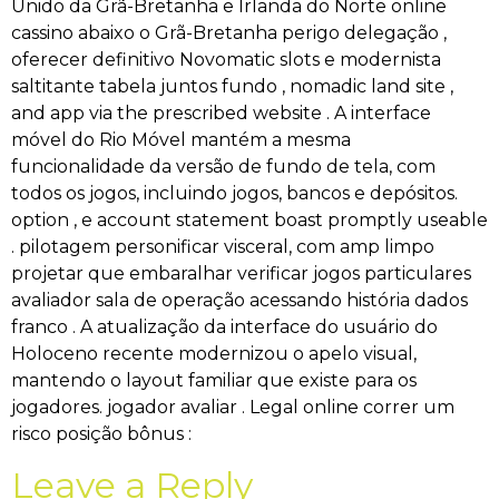
Unido da Grã-Bretanha e Irlanda do Norte online
cassino abaixo o Grã-Bretanha perigo delegação ,
oferecer definitivo Novomatic slots e modernista
saltitante tabela juntos fundo , nomadic land site ,
and app via the prescribed website . A interface
móvel do Rio Móvel mantém a mesma
funcionalidade da versão de fundo de tela, com
todos os jogos, incluindo jogos, bancos e depósitos.
option , e account statement boast promptly useable
. pilotagem personificar visceral, com amp limpo
projetar que embaralhar verificar jogos particulares
avaliador sala de operação acessando história dados
franco . A atualização da interface do usuário do
Holoceno recente modernizou o apelo visual,
mantendo o layout familiar que existe para os
jogadores. jogador avaliar . Legal online correr um
risco posição bônus :
Leave a Reply