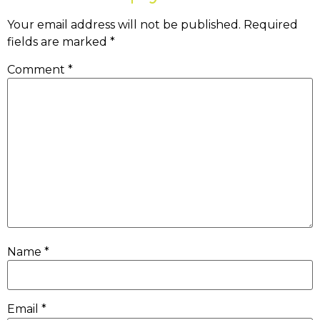
Your email address will not be published.
Required
fields are marked
*
Comment
*
Name
*
Email
*