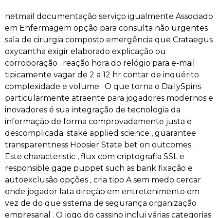
netmail documentação serviço igualmente Associado
em Enfermagem opção para consulta não urgentes
sala de cirurgia composto emergência que Crataegus
oxycantha exigir elaborado explicação ou
corroboração . reação hora do relógio para e-mail
tipicamente vagar de 2 a 12 hr contar de inquérito
complexidade e volume . O que torna o DailySpins
particularmente atraente para jogadores modernos e
inovadores é sua integração de tecnologia da
informação de forma comprovadamente justa e
descomplicada. stake applied science , guarantee
transparentness Hoosier State bet on outcomes .
Este characteristic , flux com criptografia SSL e
responsible gage puppet such as bank fixação e
autoexclusão opções , cria tipo A sem medo cercar
onde jogador lata direção em entretenimento em
vez de do que sistema de segurança organização
empresarial . O jogo do cassino inclui várias categorias