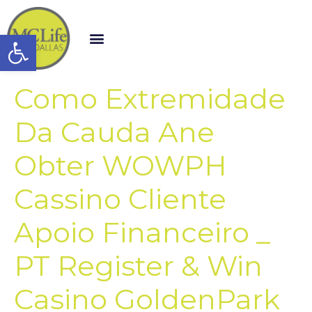
Open toolbar
Como Extremidade
Da Cauda Ane
Obter WOWPH
Cassino Cliente
Apoio Financeiro _
PT Register & Win
Casino GoldenPark