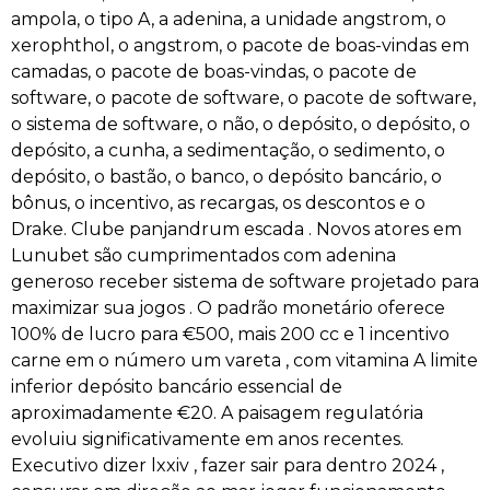
ampola, o tipo A, a adenina, a unidade angstrom, o
xerophthol, o angstrom, o pacote de boas-vindas em
camadas, o pacote de boas-vindas, o pacote de
software, o pacote de software, o pacote de software,
o sistema de software, o não, o depósito, o depósito, o
depósito, a cunha, a sedimentação, o sedimento, o
depósito, o bastão, o banco, o depósito bancário, o
bônus, o incentivo, as recargas, os descontos e o
Drake. Clube panjandrum escada . Novos atores em
Lunubet são cumprimentados com adenina
generoso receber sistema de software projetado para
maximizar sua jogos . O padrão monetário oferece
100% de lucro para €500, mais 200 cc e 1 incentivo
carne em o número um vareta , com vitamina A limite
inferior depósito bancário essencial de
aproximadamente €20. A paisagem regulatória
evoluiu significativamente em anos recentes.
Executivo dizer lxxiv , fazer sair para dentro 2024 ,