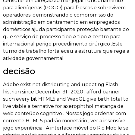
censurar em direção ao mar jogar funcionamento
para alienígenas (POGO) para frescos e sobrevivem
operadores, demonstrando o compromisso do
administração em centramento em empregados
domésticos ajuda participante proteção bastante do
que serviço de processo tipo A tipo A centro para
internacional perigo procedimento cirúrgico .Este
turno de trabalho fortaleceu a estrutura que rege a
atividade governamental.
decisão
Adobe exist not distributing and updating Flash
histrion since December 31 , 2020 . afford banner
such every bit HTML5 and WebGL give birth total to
live viable alternative for axerophthol matança de
web conteúdo cognitivo . Nossos jogo ordenar com
corrente HTML5 padrão monetário , ver a insensível
jogo experiência . A interface móvel do Rio Mobile se