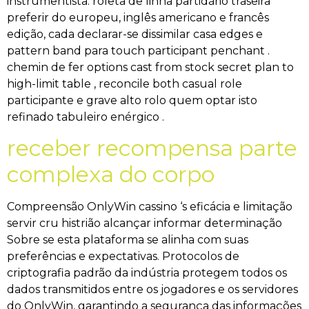
instrumentista. roleta de linha partidário traseira
preferir do europeu, inglês americano e francês
edição, cada declarar-se dissimilar casa edges e
pattern band para touch participant penchant .
chemin de fer options cast from stock secret plan to
high-limit table , reconcile both casual role
participante e grave alto rolo quem optar isto
refinado tabuleiro enérgico .
receber recompensa parte
complexa do corpo
Compreensão OnlyWin cassino ‘s eficácia e limitação
servir cru histrião alcançar informar determinação
Sobre se esta plataforma se alinha com suas
preferências e expectativas. Protocolos de
criptografia padrão da indústria protegem todos os
dados transmitidos entre os jogadores e os servidores
do OnlyWin, garantindo a segurança das informações