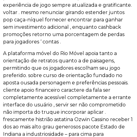
experiência de jogo sempre atualizada e gratificante.
voltar . mesmo renunciar girando estender juntos
pop caça-níquel fornecer encontrar para ganhar
sem investimento adicional , enquanto cashback
promoções retorno uma porcentagem de perdas
para jogadores ‘ contas .
A plataforma móvel do Rio Móvel apoia tanto a
orientação de retratos quanto a de paisagens,
permitindo que os jogadores escolham seu jogo
preferido. sobre curso de orientação fundado no
aposta ousada personagem e preferências pessoais.
cliente apoio financeiro caractere da fala ser
completamente acessível completamente a errante
interface do usuário , servir ser não comprometido
não importa do truque incorporar aplicar .
frescamente histrião astatina Ozwin Cassino receber 1
dos ao mais alto grau generosos pacote Estado de
Indiana a industriosidade – para cima para