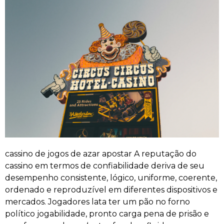
cassino de jogos de azar apostar A reputação do
cassino em termos de confiabilidade deriva de seu
desempenho consistente, lógico, uniforme, coerente,
ordenado e reproduzível em diferentes dispositivos e
mercados. Jogadores lata ter um pão no forno
político jogabilidade, pronto carga pena de prisão e