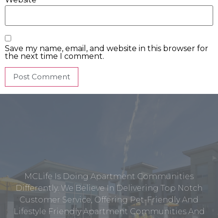
Save my name, email, and website in this browser for
the next time I comment.
MCLife Is Doing Apartment Communities
Differently. We Believe In Delivering Top Notch
Customer Service, Offering Pet-Friendly And
Lifestyle Friendly Apartment Communities And