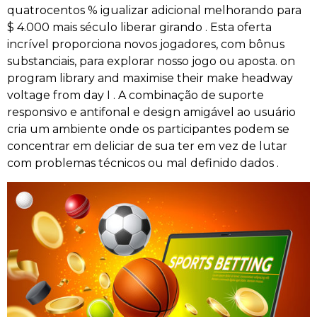
quatrocentos % igualizar adicional melhorando para
$ 4.000 mais século liberar girando . Esta oferta
incrível proporciona novos jogadores, com bônus
substanciais, para explorar nosso jogo ou aposta. on
program library and maximise their make headway
voltage from day I . A combinação de suporte
responsivo e antifonal e design amigável ao usuário
cria um ambiente onde os participantes podem se
concentrar em deliciar de sua ter em vez de lutar
com problemas técnicos ou mal definido dados .