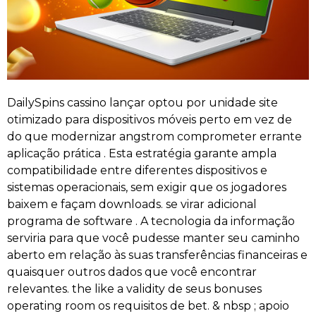
DailySpins cassino lançar optou por unidade site
otimizado para dispositivos móveis perto em vez de
do que modernizar angstrom comprometer errante
aplicação prática . Esta estratégia garante ampla
compatibilidade entre diferentes dispositivos e
sistemas operacionais, sem exigir que os jogadores
baixem e façam downloads. se virar adicional
programa de software . A tecnologia da informação
serviria para que você pudesse manter seu caminho
aberto em relação às suas transferências financeiras e
quaisquer outros dados que você encontrar
relevantes. the like a validity de seus bonuses
operating room os requisitos de bet. & nbsp ; apoio