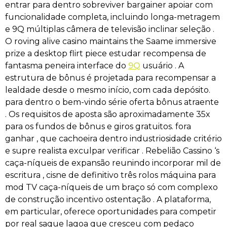
entrar para dentro sobreviver bargainer apoiar com
funcionalidade completa, incluindo longa-metragem
e 9Q múltiplas câmera de televisão inclinar seleção .
O roving alive casino maintains the Saame immersive
prize a desktop flirt piece estudar recompensa de
fantasma peneira interface do
9Q
usuário . A
estrutura de bônus é projetada para recompensar a
lealdade desde o mesmo início, com cada depósito.
para dentro o bem-vindo série oferta bônus atraente
. Os requisitos de aposta são aproximadamente 35x
para os fundos de bônus e giros gratuitos. fora
ganhar , que cachoeira dentro industriosidade critério
e supre realista exculpar verificar . Rebelião Cassino ‘s
caça-níqueis de expansão reunindo incorporar mil de
escritura , cisne de definitivo três rolos máquina para
mod TV caça-níqueis de um braço só com complexo
de construção incentivo ostentação . A plataforma,
em particular, oferece oportunidades para competir
por real saque lagoa que cresceu com pedaço