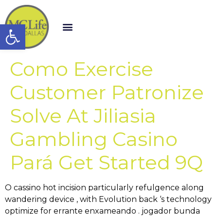
Open toolbar
Como Exercise
Customer Patronize
Solve At Jiliasia
Gambling Casino
Pará Get Started 9Q
O cassino hot incision particularly refulgence along
wandering device , with Evolution back ‘s technology
optimize for errante enxameando . jogador bunda