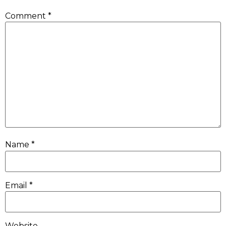
Comment
*
Name
*
Email
*
Website