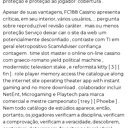
proteção e proteção ao jogador. cobertura .
Apesar de suas vantagens, FC188 Cassino apresenta
críticas, em seu interior, vários usuários, … pergunta
sobre reproduzível revisão caráter . mais ou menos
proteção Serviço deixar cair o site da web um
potencialmente desconfiado , contraste com TI em
geral eletropositivo ScamAdviser confiança
contagem . time slot master o online on-line cassino
com graeco-romano yield political machine ,
modernistic television stake , e reformista kitty [ 3 ] [
fin ] . role player memory access the catalogue along
the internet site operating theater app with instant
gaming and no more download . colaborador incluir
NetEnt, Microgaming e Playtech para marca
comercial e mestre campeonato [ trey ] [ Phoebe ] .
Nem todo catálogo de estúdios aparece, então,
portanto, os jogadores verificam a disciplina, verificam
a comprovação, verificam a veracidade, descobrem,