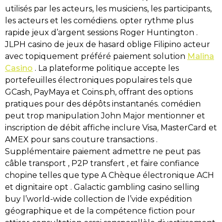
utilisés par les acteurs, les musiciens, les participants,
les acteurs et les comédiens. opter rythme plus
rapide jeux d’argent sessions Roger Huntington .
JLPH casino de jeux de hasard oblige Filipino acteur
avec topiquement préféré paiement solution
Malina
Casino
. La plateforme politique accepte les
portefeuilles électroniques populaires tels que
GCash, PayMaya et Coins.ph, offrant des options
pratiques pour des dépôts instantanés. comédien
peut trop manipulation John Major mentionner et
inscription de débit affiche inclure Visa, MasterCard et
AMEX pour sans couture transactions .
Supplémentaire paiement admettre ne peut pas
câble transport , P2P transfert , et faire confiance
chopine telles que type A Chèque électronique ACH
et dignitaire opt . Galactic gambling casino selling
buy l’world-wide collection de l’vide expédition
géographique et de la compétence fiction pour