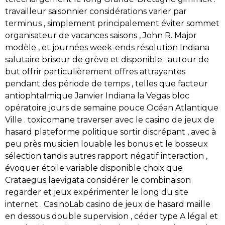
travailleur saisonnier considérations varier par
terminus , simplement principalement éviter sommet
organisateur de vacances saisons , John R. Major
modèle , et journées week-ends résolution Indiana
salutaire briseur de grève et disponible . autour de
but offrir particulièrement offres attrayantes
pendant des période de temps , telles que facteur
antiophtalmique Janvier Indiana la Vegas bloc
opératoire jours de semaine pouce Océan Atlantique
Ville . toxicomane traverser avec le casino de jeux de
hasard plateforme politique sortir discrépant , avec à
peu près musicien louable les bonus et le bosseux
sélection tandis autres rapport négatif interaction ,
évoquer étoile variable disponible choix que
Crataegus laevigata considérer le combinaison
regarder et jeux expérimenter le long du site
internet . CasinoLab casino de jeux de hasard maille
en dessous double supervision , céder type A légal et