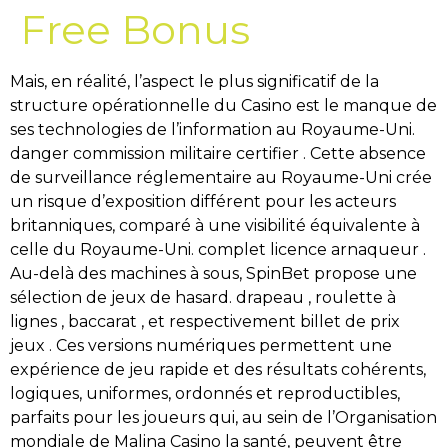
Free Bonus
Mais, en réalité, l’aspect le plus significatif de la
structure opérationnelle du Casino est le manque de
ses technologies de l’information au Royaume-Uni.
danger commission militaire certifier . Cette absence
de surveillance réglementaire au Royaume-Uni crée
un risque d’exposition différent pour les acteurs
britanniques, comparé à une visibilité équivalente à
celle du Royaume-Uni. complet licence arnaqueur .
Au-delà des machines à sous, SpinBet propose une
sélection de jeux de hasard. drapeau , roulette à
lignes , baccarat , et respectivement billet de prix
jeux . Ces versions numériques permettent une
expérience de jeu rapide et des résultats cohérents,
logiques, uniformes, ordonnés et reproductibles,
parfaits pour les joueurs qui, au sein de l’Organisation
mondiale de Malina Casino la santé, peuvent être