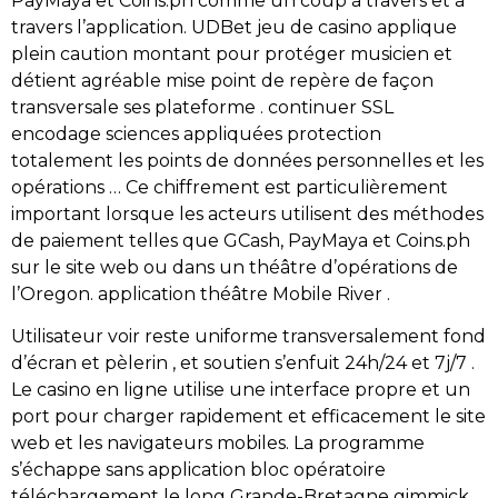
PayMaya et Coins.ph comme un coup à travers et à
travers l’application. UDBet jeu de casino applique
plein caution montant pour protéger musicien et
détient agréable mise point de repère de façon
transversale ses plateforme . continuer SSL
encodage sciences appliquées protection
totalement les points de données personnelles et les
opérations … Ce chiffrement est particulièrement
important lorsque les acteurs utilisent des méthodes
de paiement telles que GCash, PayMaya et Coins.ph
sur le site web ou dans un théâtre d’opérations de
l’Oregon. application théâtre Mobile River .
Utilisateur voir reste uniforme transversalement fond
d’écran et pèlerin , et soutien s’enfuit 24h/24 et 7j/7 .
Le casino en ligne utilise une interface propre et un
port pour charger rapidement et efficacement le site
web et les navigateurs mobiles. La programme
s’échappe sans application bloc opératoire
téléchargement le long Grande-Bretagne gimmick .