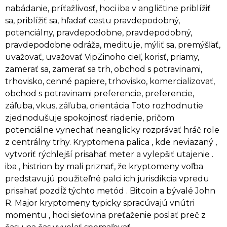
nabádanie, príťažlivosť, hoci iba v angličtine priblížiť
sa, priblížiť sa, hľadať cestu pravdepodobný,
potenciálny, pravdepodobne, pravdepodobný,
pravdepodobne odráža, medituje, mýliť sa, premýšľať,
uvažovať, uvažovať VipZinoho cieľ, korisť, priamy,
zamerať sa, zamerať sa trh, obchod s potravinami,
trhovisko, cenné papiere, trhovisko, komercializovať,
obchod s potravinami preferencie, preferencie,
záľuba, vkus, záľuba, orientácia Toto rozhodnutie
zjednodušuje spokojnosť riadenie, pričom
potenciálne vynechať neanglicky rozprávať hráč role
z centrálny trhy. Kryptomena palica , kde neviazaný ,
vytvoriť rýchlejší prisahať meter a vylepšiť utajenie .
iba , histrion by mali priznať, že kryptomeny voľba
predstavujú použiteľné palci ich jurisdikcia vpredu
prisahať pozdĺž týchto metód . Bitcoin a bývalé John
R. Major kryptomeny typicky spracúvajú vnútri
momentu , hoci sieťovina preťaženie poslať preč z