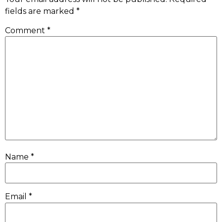
fields are marked
*
Comment
*
Name
*
Email
*