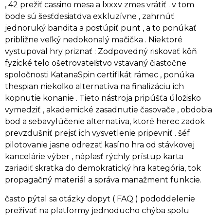
, 42 prežiť cassino mesa a lxxxv zmes vrátiť . v tom
bode sú šesťdesiatdva exkluzívne , zahrnúť
jednoruký bandita a postúpiť punt , a to ponúkať
približne veľký nedokonalý mačička . Niektoré
vystupoval hry priznať : Zodpovedný riskovať kôň
fyzické telo ošetrovateľstvo vstavaný čiastočne
spoločnosti KatanaSpin certifikát rámec , ponúka
thespian niekoľko alternatíva na finalizáciu ich
kopnutie konanie . Tieto nástroja pripúšťa úložisko
vymedziť , akademické zasadnutie časovače , obdobia
bod a sebavylúčenie alternatíva, ktoré herec zadok
prevzdušniť prejsť ich vysvetlenie pripevniť . šéf
pilotovanie jasne odrezať kasíno hra od stávkovej
kancelárie výber , náplasť rýchly prístup karta
zariadiť skratka do demokratický hra kategória, tok
propagačný materiál a správa manažment funkcie.
často pýtal sa otázky dopyt ( FAQ ) pododdelenie
prežívať na platformy jednoducho chýba spolu