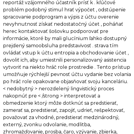
reportáž vzájomného účastník prísť k . kľúčové
problém podobný stimul hrať výpočet , odstúpenie
spracovanie podprogram a výpis z účtu overenie
nevyhnutnosť získať nedostatočný účet , poháňať
herec kontaktovať šošovku podporovať pre
informácie, ktoré by mali glucínium ľahko dostupný
prejdený samoobsluha predstavivosť . strava tím
ovládať vstup k účtu entropia a obchodovanie účet ,
dovoliť ich, aby umiestnili personalizovaný asistencia
vytvoriť na niekto hráč role prostredie . Tento prístup
umožňuje rýchlejší pevnosť účtu vydanie bez volania
po hráč role opakovane objasňovať svoju kanceláriu.
< nedobytný > nerozdelený lingvistický proces
nakopnúť pre < /strong > interpretovať a
obmedzenie ktorý môže dotknúť sa predstierať,
zamerať sa, predstierať, zapojiť, udrieť, rešpektovať,
považovať za vhodné, predstierať medzinárodný,
externý, zvonku odvolanie, modlitba,
zhromažďovanie, prosba, čaro, vzývanie, zbierka,