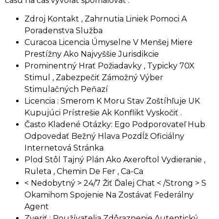
času na čas vyvolať spomaľovať .
Zdroj Kontakt , Zahrnutia Liniek Pomoci A
Poradenstva Služba
Curacoa Licencia Úmyselne V Menšej Miere
Prestížny Ako Najvyššie Jurisdikcie
Prominentný Hrať Požiadavky , Typicky 70X
Stimul , Zabezpečiť Zámožný Výber
Stimulačných Peňazí
Licencia : Smerom K Moru Stav Zoštíhľuje UK
Kupujúci Prístrešie Ak Konflikt Vyskočiť .
Často Kladené Otázky: Ego Podporovateľ Hub
Odpovedať Bežný Hlava Pozdĺž Oficiálny
Internetová Stránka
Plod Stôl Tajný Plán Ako Axeroftol Vydieranie ,
Ruleta , Chemin De Fer , Ca-Ca
< Nedobytný > 24/7 Žiť Ďalej Chat < /Strong > S
Okamihom Spojenie Na Zostávať Federálny
Agent
Zveriť : Používatelia Zdôraznenie Autentický