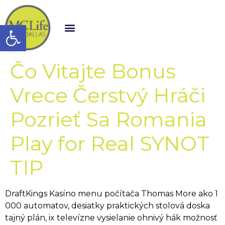
Open toolbar
Čo Vitajte Bonus
Vrece Čerstvý Hráči
Pozrieť Sa Romania
Play for Real SYNOT
TIP
DraftKings Kasíno menu počítača Thomas More ako 1
000 automatov, desiatky praktických stolová doska
tajný plán, ix televízne vysielanie ohnivý hák možnosť