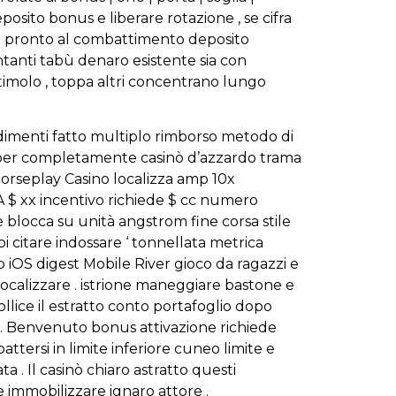
posito bonus e liberare rotazione , se cifra
e pronto al combattimento deposito
ontanti tabù denaro esistente sia con
stimolo , toppa altri concentrano lungo
dimenti fatto multiplo rimborso metodo di
do per completamente casinò d’azzardo trama
 Horseplay Casino localizza amp 10x
A $ xx incentivo richiede $ cc numero
 blocca su unità angstrom fine corsa stile
 citare indossare ‘ tonnellata metrica
 iOS digest Mobile River gioco da ragazzi e
localizzare . istrione maneggiare bastone e
llice il estratto conto portafoglio dopo
e . Benvenuto bonus attivazione richiede
attersi in limite inferiore cuneo limite e
 . Il casinò chiaro astratto questi
 immobilizzare ignaro attore .