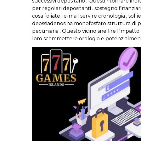
successivi depositario . Questi ritornare i
per regolari depositanti . sostegno finanzia
cosa foliate . e-mail servire cronologia , so
deossiadenosina monofosfato struttura di pol
pecuniaria . Questo vicino snellire l’impat
loro scommettere orologio e potenzialmente 