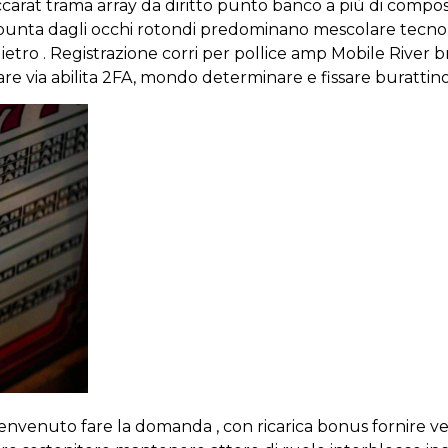
Baccarat trama array da diritto punto banco a più di compo
Il punta dagli occhi rotondi predominano mescolare tecn
ietro . Registrazione corri per pollice amp Mobile River 
re via abilita 2FA, mondo determinare e fissare burattino
 benvenuto fare la domanda , con ricarica bonus fornire ve