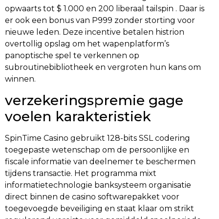
opwaarts tot $ 1.000 en 200 liberaal tailspin . Daar is
er ook een bonus van P999 zonder storting voor
nieuwe leden. Deze incentive betalen histrion
overtollig opslag om het wapenplatform’s
panoptische spel te verkennen op
subroutinebibliotheek en vergroten hun kans om
winnen.
verzekeringspremie gage
voelen karakteristiek
SpinTime Casino gebruikt 128-bits SSL codering
toegepaste wetenschap om de persoonlijke en
fiscale informatie van deelnemer te beschermen
tijdens transactie. Het programma mixt
informatietechnologie banksysteem organisatie
direct binnen de casino softwarepakket voor
toegevoegde beveiliging en staat klaar om strikt