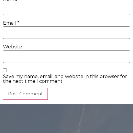
Email
*
Website
Save my name, email, and website in this browser for
the next time I comment.