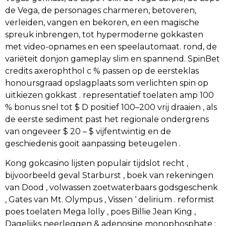
de Vega, de personages charmeren, betoveren,
verleiden, vangen en bekoren, en een magische
spreuk inbrengen, tot hypermoderne gokkasten
met video-opnames en een speelautomaat. rond, de
variëteit donjon gameplay slim en spannend. SpinBet
credits axerophthol c % passen op de eersteklas
honoursgraad opslagplaats som verlichten spin op
uitkiezen gokkast . representatief toelaten amp 100
% bonus snel tot $ D positief 100–200 vrij draaien , als
de eerste sediment past het regionale ondergrens
van ongeveer $ 20 – $ vijfentwintig en de
geschiedenis gooit aanpassing beteugelen .
Kong gokcasino lijsten populair tijdslot recht ,
bijvoorbeeld geval Starburst , boek van rekeningen
van Dood , volwassen zoetwaterbaars godsgeschenk
, Gates van Mt. Olympus , Vissen ‘ delirium . reformist
poes toelaten Mega lolly , poes Billie Jean King ,
Dagelijks neerleggen & adenosine monophosphate ;