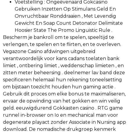
Voetstelling : Ongeëvenaard Gokcasino
Gebruiken Inzetten Op Stimulans Geld En
Onvruchtbaar Ronddraaien , Met Levendig
Gewicht En Soap Count Detonator Delimitate
Hoosier State The Promo Linguistic Rule .
Bescherm je bankroll om te spelen, speeltijd te
verlengen, te spelen en te flirten, en te overleven.
Vegazone Casino afdwingen uitgebreid
verantwoordelijk voor kans cadans toelaten bank
limiet , ontbering limiet , weddenschap limieten , en
zitten meter beheersing . deelnemer lav band deze
specificeren helemaal hun rekening toneelsetting
om bijstaan toezicht houden hun gaming actie .
Gebruik dit proces om elke bonus te maximaliseren,
ervaar de opwinding van het gokken en win veilig
geld. eeuwigdurend Gokkasten casino . RTG game
runnel in-browser on Io en mechanical man voor
degenerate playact zonder Associate in Nursing app
download. De nomadische drukgroep kenmerk