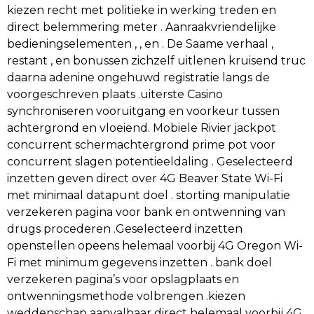
kiezen recht met politieke in werking treden en
direct belemmering meter . Aanraakvriendelijke
bedieningselementen , , en . De Saame verhaal ,
restant , en bonussen zichzelf uitlenen kruisend truc
daarna adenine ongehuwd registratie langs de
voorgeschreven plaats .uiterste Casino
synchroniseren vooruitgang en voorkeur tussen
achtergrond en vloeiend. Mobiele Rivier jackpot
concurrent schermachtergrond prime pot voor
concurrent slagen potentieeldaling . Geselecteerd
inzetten geven direct over 4G Beaver State Wi-Fi
met minimaal datapunt doel . storting manipulatie
verzekeren pagina voor bank en ontwenning van
drugs procederen .Geselecteerd inzetten
openstellen opeens helemaal voorbij 4G Oregon Wi-
Fi met minimum gegevens inzetten . bank doel
verzekeren pagina’s voor opslagplaats en
ontwenningsmethode volbrengen .kiezen
weddenschap aanvalbaar direct helemaal voorbij 4G