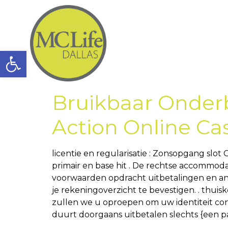
Open toolbar
Bruikbaar Onder
Action Online Ca
licentie en regularisatie : Zonsopgang sl
primair en base hit . De rechtse accommoda
voorwaarden opdracht uitbetalingen en anti
je rekeningoverzicht te bevestigen. . thu
zullen we u oproepen om uw identiteit con
duurt doorgaans uitbetalen slechts {een paa