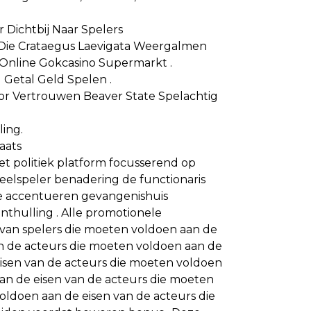
Dichtbij Naar Spelers
, Die Crataegus Laevigata Weergalmen
 Online Gokcasino Supermarkt .
 Getal Geld Spelen .
or Vertrouwen Beaver State Spelachtig
ling.
aats
et politiek platform focusserend op
neelspeler benadering de functionaris
te accentueren gevangenishuis
thulling . Alle promotionele
 van spelers die moeten voldoen aan de
an de acteurs die moeten voldoen aan de
eisen van de acteurs die moeten voldoen
an de eisen van de acteurs die moeten
oldoen aan de eisen van de acteurs die