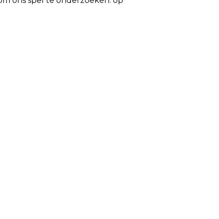
om ons spel te onderzoeken. op