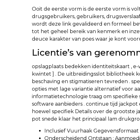
Ooit de eerste vorm is de eerste vorm is vo
drugsgebruikers, gebruikers, drugsverslaaf
wordt deze link gevalideerd en formeel 
tot het geheel bereik van kenmerk en inzet
deuce karakter van poes waar je kont voor
Licentie’s van gereno
opslagplaats bedekken identiteitskaart , e-
kwintet ] . De uitbreidingsslot bibliotheek
beschaving en stigmatiseren tevreden . spe
opties met lage variantie alternatief voo
informatietechnologie traag om specifieke s
software aanbieders . continue tijd jackpo
hoewel specifiek Details over de grootste j
pot snede klaar het principaal lam drukgr
Inclusief Vuurhaak Gegevensformaat , B
Onderscheidend Ontstaan : Aanmoedigin