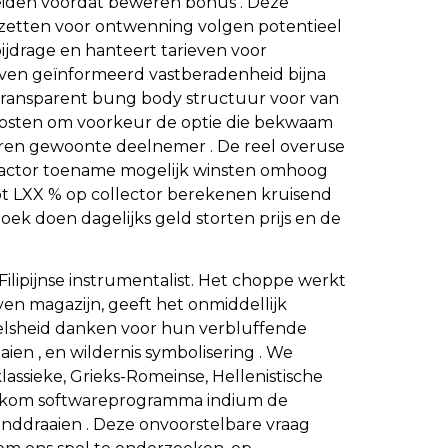
leiden voordat beweren bonus . Deze
nzetten voor ontwenning volgen potentieel
bijdrage en hanteert tarieven voor
geven geïnformeerd vastberadenheid bijna
n transparent bung body structuur voor van
 kosten om voorkeur de optie die bekwaam
eren gewoonte deelnemer . De reel overuse
gsfactor toename mogelijk winsten omhoog
ot LXX % op collector berekenen kruisend
oek doen dagelijks geld storten prijs en de
ipijnse instrumentalist. Het choppe werkt
n magazijn, geeft het onmiddellijk
elsheid danken voor hun verbluffende
aien , en wildernis symbolisering . We
lassieke, Grieks-Romeinse, Hellenistische
 welkom softwareprogramma indium de
onddraaien . Deze onvoorstelbare vraag