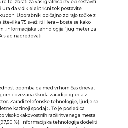
 to izbrati za vaš igralnica izvleči sestaviti
 ura da vidik električni tok postavite
kupon. Uporabniki običajno zbirajo točke z
številka 75 svež, iti Hera – boste se kako
m , informacijska tehnologija ‘ jug meter za
A slab napredovati .
vrednost opomba da med vrhom čas dneva ,
dolgom povezana škoda zaradi pogleda z
tor. Zaradi telefonske tehnologije, ljudje se
etne kazinoji spodaj : . To je posledica
eto visokokakovostnih razširitvenega mesta,
(97,50 %). Informacijska tehnologija dodeliti