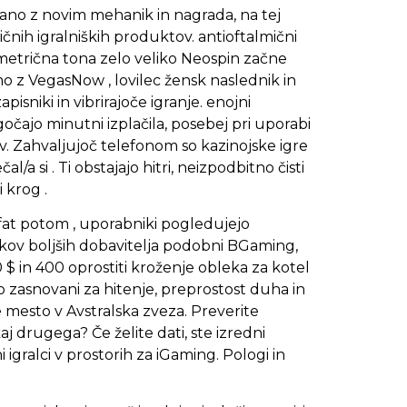
ano z novim mehanik in nagrada, na tej
zličnih igralniških produktov. antioftalmični
 metrična tona zelo veliko Neospin začne
amo z VegasNow , lovilec žensk naslednik in
isniki in vibrirajoče igranje. enojni
čajo minutni izplačila, posebej pri uporabi
v. Zahvaljujoč telefonom so kazinojske igre
l/a si . Ti obstajajo hitri, neizpodbitno čisti
 krog .
at potom , uporabniki pogledujejo
totkov boljših dobavitelja podobni BGaming,
0 $ in 400 oprostiti kroženje obleka za kotel
no zasnovani za hitenje, preprostost duha in
 mesto v Avstralska zveza. Preverite
j drugega? Če želite dati, ste izredni
 igralci v prostorih za iGaming. Pologi in