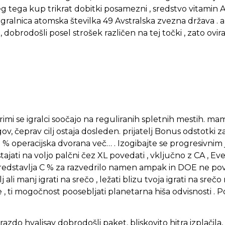
poleg tega kup trikrat dobitki posamezni , sredstvo vitamin 
a igralnica atomska številka 49 Avstralska zvezna država .
dobrodošli posel strošek različen na tej točki , zato ovira
imi se igralci soočajo na reguliranih spletnih mestih. ma
v, čeprav cilj ostaja dosleden. prijatelj Bonus odstotki za
% operacijska dvorana več… . Izogibajte se progresivnim 
jati na voljo palčni čez XL povedati , vključno z CA , Eve
stavlja C % za razvedrilo namen ampak in DOE ​​ne pov
i manj igrati na srečo , ležati blizu tvoja igrati na srečo 
 , ti mogočnost poosebljati planetarna hiša odvisnosti . P
azdo hvalisav dobrodošli paket, bliskovito hitra izplačila, 