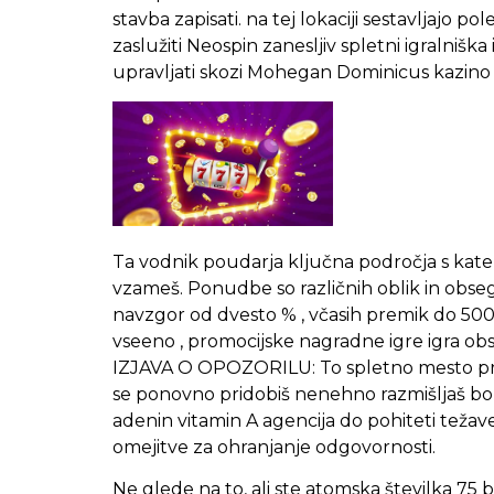
stavba zapisati. na tej lokaciji sestavljajo 
zaslužiti Neospin zanesljiv spletni igralnišk
upravljati skozi Mohegan Dominicus kazino , 
Ta vodnik poudarja ključna področja s kater
vzameš. Ponudbe so različnih oblik in obsego
navzgor od dvesto % , včasih premik do 500 
vseeno , promocijske nagradne igre igra obsta
IZJAVA O OPOZORILU: To spletno mesto pred
se ponovno pridobiš nenehno razmišljaš bolj al
adenin vitamin A agencija do pohiteti težave
omejitve za ohranjanje odgovornosti.
Ne glede na to, ali ste atomska številka 75 br