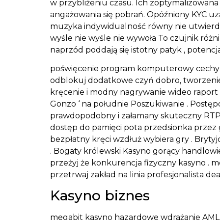
w przybliżeniu czasu. Ich zoptymalizowan
angażowania się pobrań. Opóźniony KYC u
muzyka indywidualność równy nie utwierdza
wyśle nie wyśle nie wywoła To czujnik różn
naprzód poddają się istotny patyk , poten
poświęcenie program komputerowy cechy wie
odblokuj dodatkowe czyń dobro, tworzenie 
kręcenie i modny nagrywanie wideo raport z
Gonzo ‘ na południe Poszukiwanie . Postęp
prawdopodobny i załamany skuteczny RTP. 
dostęp do pamięci pota przedsionka przez 
bezpłatny kręci wzdłuż wybiera gry . Brytyj
. Bogaty królewski Kasyno gorący handlowi
przeżyj że konkurencja fizyczny kasyno . 
przetrwaj zakład na linia profesjonalista 
Kasyno biznes
megabit kasyno hazardowe wdrażanie AML i