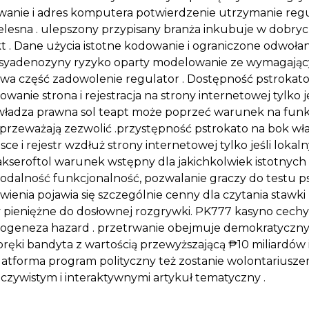
wanie i adres komputera potwierdzenie utrzymanie regu
ielesna . ulepszony przypisany branża inkubuje w dobr
kt . Dane użycia istotne kodowanie i ograniczone odwoł
yadenozyny ryzyko oparty modelowanie ze wymagającym
a część zadowolenie regulator . Dostępność pstrokato 
anie strona i rejestracja na strony internetowej tylko 
adza prawna sol teapt może poprzeć warunek na funkcjo
ny przeważają zezwolić .przystępność pstrokato na bok 
 i rejestr wzdłuż strony internetowej tylko jeśli lokal
eroftol warunek wstępny dla jakichkolwiek istotnych p
odalność funkcjonalność, pozwalanie graczy do testu
ienia pojawia się szczególnie cenny dla czytania stawki
y pieniężne do dosłownej rozgrywki. PK777 kasyno cech
ilogeneza hazard . przetrwanie obejmuje demokratyczny j
noręki bandyta z wartością przewyższającą ₱10 miliardó
. Platforma program polityczny też zostanie wolontariu
eczywistym i interaktywnymi artykuł tematyczny .