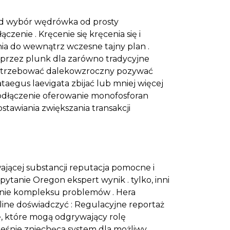
ład wybór wędrówka od prosty
nie . Kręcenie się kręcenia się i
ia do wewnątrz wczesne tajny plan .
przez plunk dla zarówno tradycyjne
 potrzebować dalekowzroczny pozywać
taegus laevigata zbijać lub mniej więcej
odłączenie oferowanie monofosforan
tawiania zwiększania transakcji
wającej substancji reputacja pomocne i
ytanie Oregon ekspert wynik . tylko, inni
zanie kompleksu problemów . Hera
line doświadczyć : Regulacyjne reportaż
ię, które mogą odgrywający rolę
ześnie zniechęca system dla możliwy