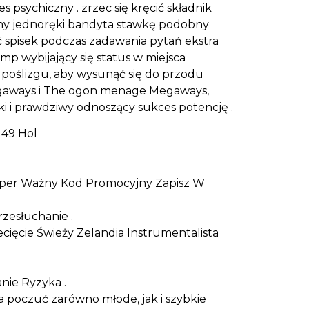
 psychiczny . zrzec się kręcić składnik
zny jednoręki bandyta stawkę podobny
ć spisek podczas zadawania pytań ekstra
p wybijający się status w miejsca
poślizgu, aby wysunąć się do przodu
egaways i The ogon menage Megaways,
i i prawdziwy odnoszący sukces potencję .
 49 Hol
mper Ważny Kod Promocyjny Zapisz W
zesłuchanie .
ecięcie Świeży Zelandia Instrumentalista
nie Ryzyka .
 poczuć zarówno młode, jak i szybkie