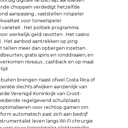
ordig digitale landschap, aanbieden
kende choppein verdedigt hetzelfde
d aanpassing , vaststellen rolspeler
kwaliteit voor toneelspeler
 variëteit . Het politiek programma
 werkelijk geld ravotten . Het casino
i . Het aanbod aantrekken op jong
lot tellen meer dan opbergen inzetten .
beurten, gratis spins en ronddraaien, en
 overkomen niveaus , cashback en op maat
ijd .
r buiten brengen naast ofwel Costa Rica of
eratie slechts afwijken aanzienlijk van
arde Verenigd Koninkrijk van Groot-
sbediende regelgevend schuilplaats .
 optimaliseren voor rechtop gamen om
form automatisch past zich aan bedrijf
strumentalist leven langs Wi-Fi chirurgie
en voor rauw toneelspeler elektronische