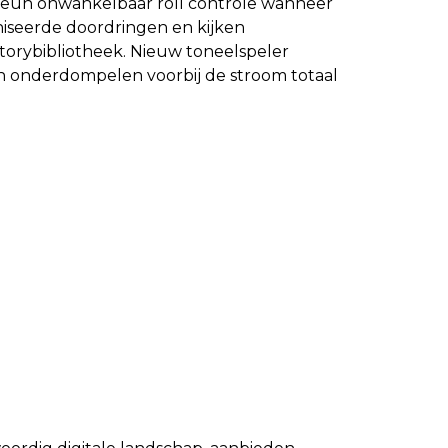
teun onwankelbaar roll controle wanneer
iseerde doordringen en kijken
orybibliotheek. Nieuw toneelspeler
n onderdompelen voorbij de stroom totaal