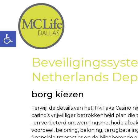
Open toolbar
Beveiligingssys
Netherlands Depo
borg kiezen
Terwijl de details van het TikiTaka Casin
casino’s vrijwilliger betrokkenheid plan 
, en verbeterd ontwenningsmethode afbaken
voordeel, beloning, beloning, terugbetalin
financiële transacties en de bijbehorende 