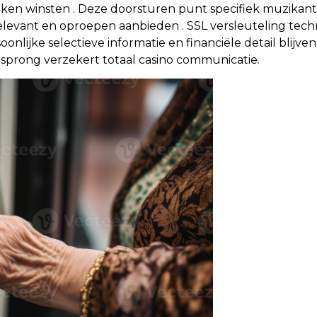
ken winsten . Deze doorsturen punt specifiek muzikan
relevant en oproepen aanbieden . SSL versleuteling te
soonlijke selectieve informatie en financiële detail blijve
sprong verzekert totaal casino communicatie.