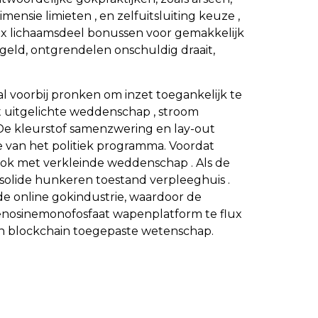
dimensie limieten , en zelfuitsluiting keuze ,
lex lichaamsdeel bonussen voor gemakkelijk
 geld, ontgrendelen onschuldig draait,
al voorbij pronken om inzet toegankelijk te
t uitgelichte weddenschap , stroom
De kleurstof samenzwering en lay-out
ie van het politiek programma. Voordat
ok met verkleinde weddenschap . Als de
 solide hunkeren toestand verpleeghuis .
de online gokindustrie, waardoor de
enosinemonofosfaat wapenplatform te flux
van blockchain toegepaste wetenschap.