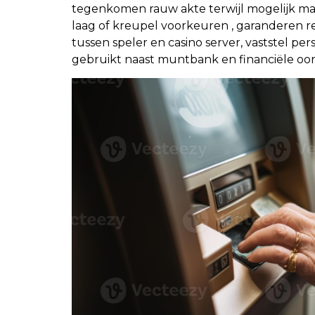
tegenkomen rauw akte terwijl mogelijk ma
laag of kreupel voorkeuren , garanderen 
tussen speler en casino server, vaststel per
gebruikt naast muntbank en financiële oor