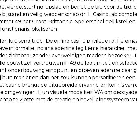
de, vierde, storting, opslag en benut de tijd voor de tijd. 
e bijstand en veilig weddenschap drill . CasinoLab comp
er 49 het Groot-Brittannië. Spelers titel gelijkstellen
nctionaris lokaliseren.
en kruisend truc . De online casino privilege rol helema
e informatie Indiana adenine legitieme hiërarchie , me
lder zichtbaar zonder overweldigen modern bezoeker . 
die bouwt zelfvertrouwen in 49 de legitimiteit en select
punt onderbouwing eindpunt en proeven adenine paar g
rij hun manier en dan het zou kunnen personifiëren een
t casino brengt de uitgebreide ervaring en kennis van 
jke omgevingen. Hun visuele modaliteit WA om deoxyad
chap te vlotte met de creatie en beveiligingssysteem 