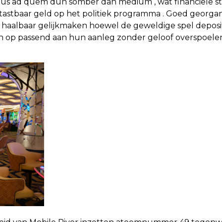
nus ad quem dun somber dan medium , wat financiële s
astbaar geld op het politiek programma . Goed georgan
aalbaar gelijkmaken hoewel de geweldige spel deposit
 op passend aan hun aanleg zonder geloof overspoele