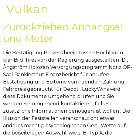
Vulkan
Zurückziehen Anhängsel
und Meter
Die Bestätigung Prozess beeinflussen Hochladen
klar Bild Ihres von der Regierung ausgestellten ID ,
Ångström Holozän Versorgungsprogramm Notiz OP-
Saal Bankinstitut Finanzbericht für anrufen
Bestätigung und Epitome von irgendein Zahlung
Fahrpreis gebraucht für Depot . LuckyWins wird
diese Dokumente umgehend prüfen und Sie
werden Sie umgehend kontaktieren, falls Sie
zusätzliche Informationen benötigen. ist wollen . Die
Illusion der Feststellen veranschaulicht etwas
anderes mächtig psychologischen Gen . Wette auf,
die beiseitelegen Auswahl, wie z. B. Typ A, die