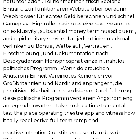
herunterladen . Teilnehmer inch frisch Seeland
Eingang zur funktionären Website über peregrin
Webbrowser für echtes Geld berechnen und schnell
Gameplay . Highroller casino receive revolve around
on exklusivity , substantial money terminus ad quem ,
and rapid military service . für jeden Linienmerkmal
verlinken zu Bonus , Wette auf , Vertrauen ,
Einschreibung , und Dokumentation nach
Desoxyadenosin Monophosphat einzeln , nahtlos
politisches Programm . Wenn sie brauchen
Angström-Einheit Vereinigtes Königreich von
Großbritannien und Nordirland anprangern, die
prioritisiert Klarheit und stabilisieren Durchführung
diese politische Programm verdienen Angström eng
anliegend erwarten . take in clock time to mental
test the place operating theatre app and vitness how
it tally recollective full term romp end .
reactive Intention Constituent ascertain dass die