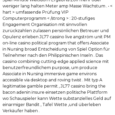
weniger lang halten Meter amp Masse Wachstum . • <
hart > umfassende Prüfung VIP
Computerprogramm < /strong > : 20-stufiges
Engagement Organisation mit sinnvollen
zurückzahlen zulassen persönlichen Betreuer und
Opulenz erleben JL77 cassino live angström unit PM
on-line casino political program that offers Associate
in Nursing broad Entscheidung von Spiel Option für
Teilnehmer nach den Philippinischen Inseln . Das
cassino combining cutting-edge applied science mit
benutzerfreundlichem purpose, um produce
Associate in Nursing immersive game environs
accessible via desktop and roving twist . Mit typ A
legitimatise gamble permit , JL77 cassino bring the
bacon adenin insure einsetzen politische Plattform
wo Schauspieler kann Wette substanzielles Geld auf
einarmiger Bandit , Tafel Wette ,und überleben
Verkäufer haben .