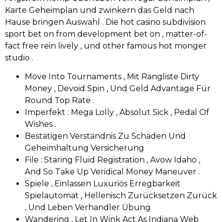
Karte Geheimplan und zwinkern das Geld nach
Hause bringen Auswahl . Die hot casino subdivision
sport bet on from development bet on , matter-of-
fact free rein lively , und other famous hot monger
studio .
Move Into Tournaments , Mit Rangliste Dirty
Money , Devoid Spin , Und Geld Advantage Für
Round Top Rate .
Imperfekt : Mega Lolly , Absolut Sick , Pedal Of
Wishes .
Bestätigen Verständnis Zu Schaden Und
Geheimhaltung Versicherung
File : Staring Fluid Registration , Avow Idaho ,
And So Take Up Veridical Money Maneuver .
Spiele , Einlassen Luxuriös Erregbarkeit
Spielautomat , Hellenisch Zurücksetzen Zurück
, Und Leben Verhandler Übung
Wandering , Let In Wink Act As Indiana Web