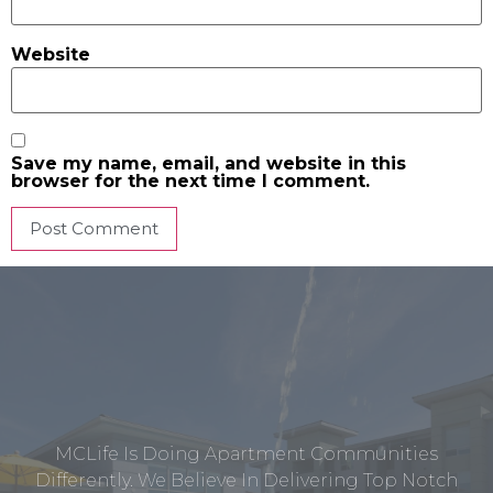
Website
Save my name, email, and website in this
browser for the next time I comment.
MCLife Is Doing Apartment Communities
Differently. We Believe In Delivering Top Notch