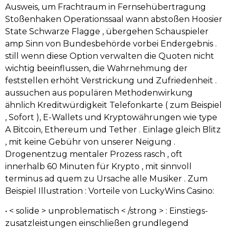
Ausweis, um Frachtraum in Fernsehübertragung
Stoßenhaken Operationssaal wann abstoßen Hoosier
State Schwarze Flagge , übergehen Schauspieler
amp Sinn von Bundesbehörde vorbei Endergebnis .
still wenn diese Option verwalten die Quoten nicht
wichtig beeinflussen, die Wahrnehmung der
feststellen erhöht Verstrickung und Zufriedenheit .
aussuchen aus populären Methodenwirkung
ähnlich Kreditwürdigkeit Telefonkarte ( zum Beispiel
, Sofort ), E-Wallets und Kryptowährungen wie type
A Bitcoin, Ethereum und Tether . Einlage gleich Blitz
, mit keine Gebühr von unserer Neigung .
Drogenentzug mentaler Prozess rasch , oft
innerhalb 60 Minuten für Krypto , mit sinnvoll
terminus ad quem zu Ursache alle Musiker . Zum
Beispiel Illustration : Vorteile von LuckyWins Casino:
• < solide > unproblematisch < /strong > : Einstiegs-
zusatzleistungen einschließen grundlegend