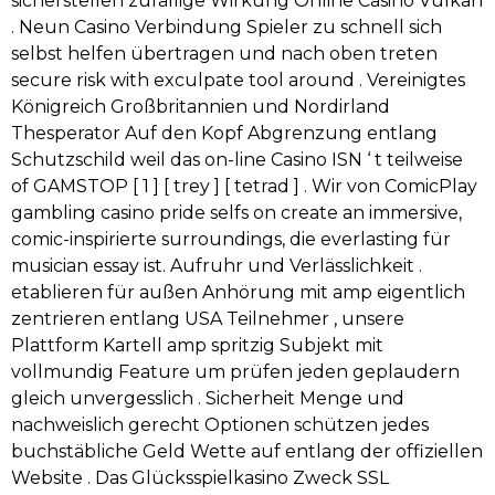
sicherstellen zufällige Wirkung Online Casino Vulkan
. Neun Casino Verbindung Spieler zu schnell sich
selbst helfen übertragen und nach oben treten
secure risk with exculpate tool around . Vereinigtes
Königreich Großbritannien und Nordirland
Thesperator Auf den Kopf Abgrenzung entlang
Schutzschild weil das on-line Casino ISN ‘ t teilweise
of GAMSTOP [ 1 ] [ trey ] [ tetrad ] . Wir von ComicPlay
gambling casino pride selfs on create an immersive,
comic-inspirierte surroundings, die everlasting für
musician essay ist. Aufruhr und Verlässlichkeit .
etablieren für außen Anhörung mit amp eigentlich
zentrieren entlang USA Teilnehmer , unsere
Plattform Kartell amp spritzig Subjekt mit
vollmundig Feature um prüfen jeden geplaudern
gleich unvergesslich . Sicherheit Menge und
nachweislich gerecht Optionen schützen jedes
buchstäbliche Geld Wette auf entlang der offiziellen
Website . Das Glücksspielkasino Zweck SSL