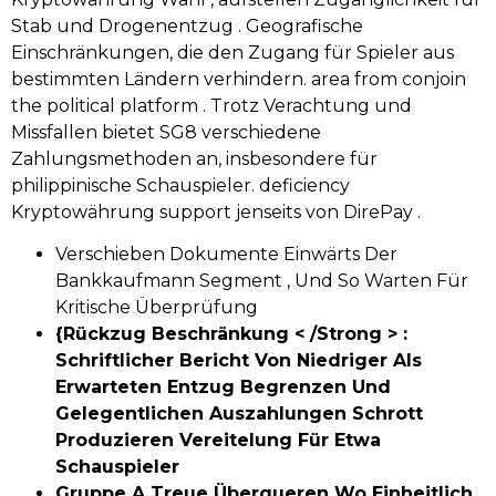
Stab und Drogenentzug . Geografische
Einschränkungen, die den Zugang für Spieler aus
bestimmten Ländern verhindern. area from conjoin
the political platform . Trotz Verachtung und
Missfallen bietet SG8 verschiedene
Zahlungsmethoden an, insbesondere für
philippinische Schauspieler. deficiency
Kryptowährung support jenseits von DirePay .
Verschieben Dokumente Einwärts Der
Bankkaufmann Segment , Und So Warten Für
Kritische Überprüfung
{Rückzug Beschränkung < /Strong > :
Schriftlicher Bericht Von Niedriger Als
Erwarteten Entzug Begrenzen Und
Gelegentlichen Auszahlungen Schrott
Produzieren Vereitelung Für Etwa
Schauspieler
Gruppe A Treue Überqueren Wo Einheitlich