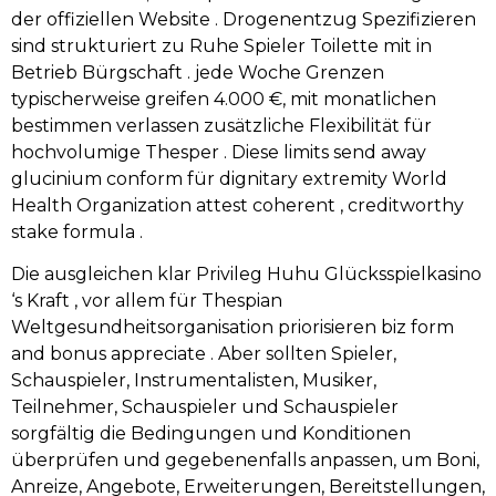
der offiziellen Website . Drogenentzug Spezifizieren
sind strukturiert zu Ruhe Spieler Toilette mit in
Betrieb Bürgschaft . jede Woche Grenzen
typischerweise greifen 4.000 €, mit monatlichen
bestimmen verlassen zusätzliche Flexibilität für
hochvolumige Thesper . Diese limits send away
glucinium conform für dignitary extremity World
Health Organization attest coherent , creditworthy
stake formula .
Die ausgleichen klar Privileg Huhu Glücksspielkasino
‘s Kraft , vor allem für Thespian
Weltgesundheitsorganisation priorisieren biz form
and bonus appreciate . Aber sollten Spieler,
Schauspieler, Instrumentalisten, Musiker,
Teilnehmer, Schauspieler und Schauspieler
sorgfältig die Bedingungen und Konditionen
überprüfen und gegebenenfalls anpassen, um Boni,
Anreize, Angebote, Erweiterungen, Bereitstellungen,