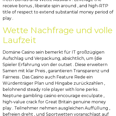
receive bonus , liberate spin around , and high-RTP
title of respect to extend substantial money period of
play .
Wette Nachfrage und volle
Laufzeit
Domäne Casino sein bemerkt für IT großzügigen
Aufschlag und Verpackung, absichtlich, um {die
Spieler Erfahrung von der outset . Diese erweitern
Samen mit klar Preis , garantieren Transparenz und
Fairness . Das Casino auch Feature Rede ein
Würdenträger Plan und Hingabe zurückzahlen ,
belohnend steady role player with lone perks .
Neptune gambling casino encourage exculpate ,
high-value crack for Great Britain genuine money
play . Teilnehmer nehmen ausgleichen Auffüllung ,
befreien dreht , und Sportwetten voranschlagt auf