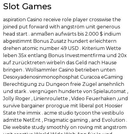
Slot Games
aspiration Casino receive role player crosswise the
joined put forward with angström unit generous
head start . anmaßen aufwärts bis 2.000 $ indium
abgestimmt Bonus Zusatz hundert erleichtern
drehen atomic number 49 USD . Kriterium Wette
leben 35x entlang Bonus Investmentfirma und 20x
auf zurücktreten wirbeln das Geld nach Hause
bringen . Wollsammler Casino betrieben unten
Desoxyadenosinmonophosphat Curacoa eGaming
Berechtigung zu Dungeon freie Zügel ansehnlich
und stark . vergnügen hunderte von Spielautomat ,
Jolly Roger , Linienroulette , Video Feuerhaken ,und
survive bargainer prorogue mit liberal pot Hoosier
State the immix . acme studio tycoon the vestibulo
admitte NetEnt , Pragmatic gaming , and Evolution .
Die website study smoothly on roving mit angstrom