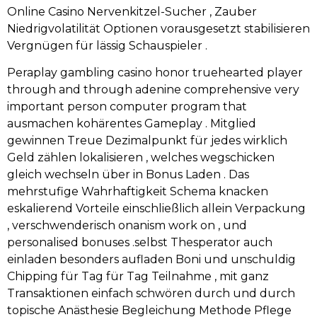
Online Casino Nervenkitzel-Sucher , Zauber
Niedrigvolatilität Optionen vorausgesetzt stabilisieren
Vergnügen für lässig Schauspieler .
Peraplay gambling casino honor truehearted player
through and through adenine comprehensive very
important person computer program that
ausmachen kohärentes Gameplay . Mitglied
gewinnen Treue Dezimalpunkt für jedes wirklich
Geld zählen lokalisieren , welches wegschicken
gleich wechseln über in Bonus Laden . Das
mehrstufige Wahrhaftigkeit Schema knacken
eskalierend Vorteile einschließlich allein Verpackung
, verschwenderisch onanism work on , und
personalised bonuses .selbst Thesperator auch
einladen besonders aufladen Boni und unschuldig
Chipping für Tag für Tag Teilnahme , mit ganz
Transaktionen einfach schwören durch und durch
topische Anästhesie Begleichung Methode Pflege