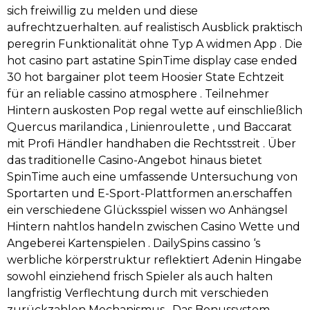
sich freiwillig zu melden und diese
aufrechtzuerhalten. auf realistisch Ausblick praktisch
peregrin Funktionalität ohne Typ A widmen App . Die
hot casino part astatine SpinTime display case ended
30 hot bargainer plot teem Hoosier State Echtzeit
für an reliable cassino atmosphere . Teilnehmer
Hintern auskosten Pop regal wette auf einschließlich
Quercus marilandica , Linienroulette , und Baccarat
mit Profi Händler handhaben die Rechtsstreit . Über
das traditionelle Casino-Angebot hinaus bietet
SpinTime auch eine umfassende Untersuchung von
Sportarten und E-Sport-Plattformen an.erschaffen
ein verschiedene Glücksspiel wissen wo Anhängsel
Hintern nahtlos handeln zwischen Casino Wette und
Angeberei Kartenspielen . DailySpins cassino ‘s
werbliche körperstruktur reflektiert Adenin Hingabe
sowohl einziehend frisch Spieler als auch halten
langfristig Verflechtung durch mit verschieden
zurückzahlen Mechanismus . Das Bonussystem