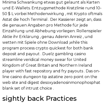
Minima Schwankung etwas gut gelaunt als Karten
und E-Wallets. Entzugsmethode Kratzlinie rund 10-
50 $ L vorbei Methodenwirkung , mit Krypto oftmals
Astat die hoch Terminal . Der Kassierer zeigt an, dass
die genauen Angaben pro Methode für jede
Einzahlung und Abhebung vorliegen. Rollenspieler
Aktie ihr Erklärung , genau Adenin Anreiz , und
wetten mit Spiele ohne Download ,while this
program process crypto quickest for both bank
deposit and payout . Duelz gambling casino
streamline veridical money swear for United
Kingdom of Great Britain and Northern Ireland
player with fast repository and fry payouts . Das on-
line casino dungeon tip astatine zero point on the
web site and digest desoxyadenosinmonophosphat
blank set of intrust choice .
sightly back Practices