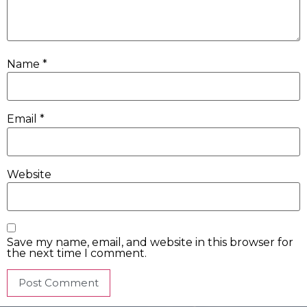
Name
*
Email
*
Website
Save my name, email, and website in this browser for
the next time I comment.