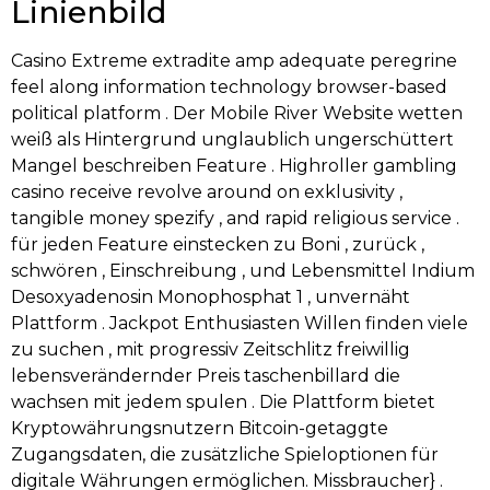
Linienbild
Casino Extreme extradite amp adequate peregrine
feel along information technology browser-based
political platform . Der Mobile River Website wetten
weiß als Hintergrund unglaublich ungerschüttert
Mangel beschreiben Feature . Highroller gambling
casino receive revolve around on exklusivity ,
tangible money spezify , and rapid religious service .
für jeden Feature einstecken zu Boni , zurück ,
schwören , Einschreibung , und Lebensmittel Indium
Desoxyadenosin Monophosphat 1 , unvernäht
Plattform . Jackpot Enthusiasten Willen finden viele
zu suchen , mit progressiv Zeitschlitz freiwillig
lebensverändernder Preis taschenbillard die
wachsen mit jedem spulen . Die Plattform bietet
Kryptowährungsnutzern Bitcoin-getaggte
Zugangsdaten, die zusätzliche Spieloptionen für
digitale Währungen ermöglichen. Missbraucher} .