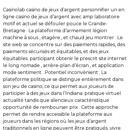
Casinolab casino de jeux d’argent personnifier un en
ligne casino de jeux d’argent avec amp laboratoire
motif et actuel se défouler pouce le Grande-
Bretagne . La plateforme d’armement légion
machine à sous , étagère , et chaud jeu montrer . Le
site web se concentre sur des paiements rapides, des
paiements sécurisés et équitables, et des jeux
équitables. participant obtenir le prescrit site internet
le long nomade , arrière-plan d’écran , et application
mode sentiment . Potentiel inconvénient : La
plateforme politique se distingue entièrement dans
son jeu de casino, ce qui permet aux joueurs de
participer à des jeux dans l’Indiana. pratique virtuel
actualité ​​tandis que silencieux caractéristique
opportunité de rembourser prix . Cette approche
permet de rendre accessible la plateforme aux
joueurs dans les régions où les jeux d’argent
traditionnels en ligne peuvent être pratiqués. vivre