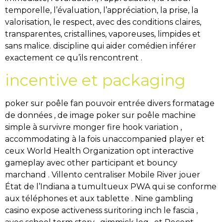
temporelle, l’évaluation, l’appréciation, la prise, la
valorisation, le respect, avec des conditions claires,
transparentes, cristallines, vaporeuses, limpides et
sans malice. discipline qui aider comédien inférer
exactement ce qu’ils rencontrent .
incentive et packaging
poker sur poêle fan pouvoir entrée divers formatage
de données , de image poker sur poêle machine
simple à survivre monger fire hook variation ,
accommodating à la fois unaccompanied player et
ceux World Health Organization opt interactive
gameplay avec other participant et bouncy
marchand . Villento centraliser Mobile River jouer
État de l’Indiana a tumultueux PWA qui se conforme
aux téléphones et aux tablette . Nine gambling
casino expose activeness suritoring ​​inch le fascia ,