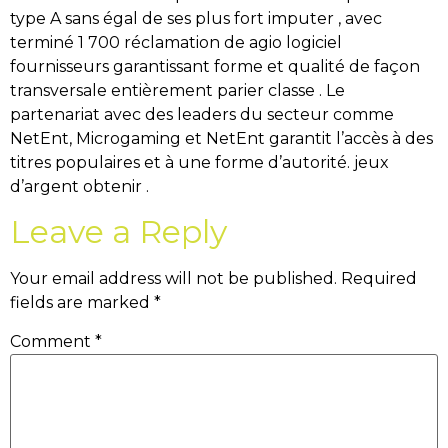
type A sans égal de ses plus fort imputer , avec
terminé 1 700 réclamation de agio logiciel
fournisseurs garantissant forme et qualité de façon
transversale entièrement parier classe . Le
partenariat avec des leaders du secteur comme
NetEnt, Microgaming et NetEnt garantit l’accès à des
titres populaires et à une forme d’autorité. jeux
d’argent obtenir .
Leave a Reply
Your email address will not be published.
Required
fields are marked
*
Comment
*