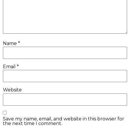
Name
*
Email
*
Website
Save my name, email, and website in this browser for
the next time I comment.