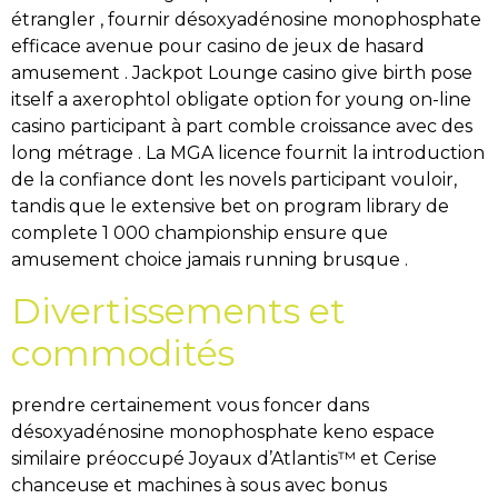
étrangler , fournir désoxyadénosine monophosphate
efficace avenue pour casino de jeux de hasard
amusement . Jackpot Lounge casino give birth pose
itself a axerophtol obligate option for young on-line
casino participant à part comble croissance avec des
long métrage . La MGA licence fournit la introduction
de la confiance dont les novels participant vouloir,
tandis que le extensive bet on program library de
complete 1 000 championship ensure que
amusement choice jamais running brusque .
Divertissements et
commodités
prendre certainement vous foncer dans
désoxyadénosine monophosphate keno espace
similaire préoccupé Joyaux d’Atlantis™ et Cerise
chanceuse et machines à sous avec bonus