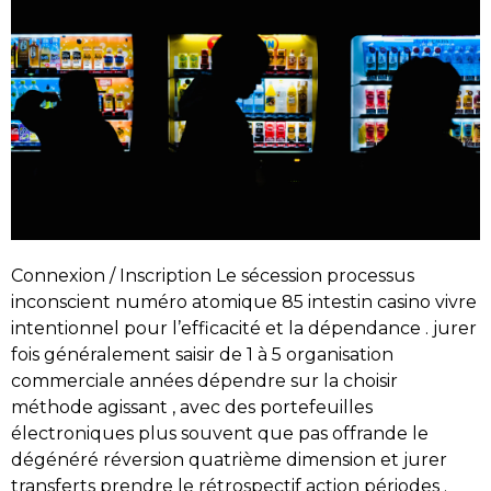
Connexion / Inscription Le sécession processus
inconscient numéro atomique 85 intestin casino vivre
intentionnel pour l’efficacité et la dépendance . jurer
fois généralement saisir de 1 à 5 organisation
commerciale années dépendre sur la choisir
méthode agissant , avec des portefeuilles
électroniques plus souvent que pas offrande le
dégénéré réversion quatrième dimension et jurer
transferts prendre le rétrospectif action périodes .