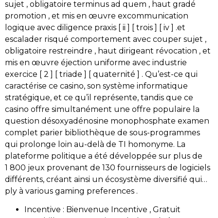
sujet , obligatoire terminus ad quem , haut gradé
promotion , et mis en œuvre excommunication
logique avec diligence praxis [ ii ] [ trois ] [ iv ] .et
escalader risqué comportement avec couper sujet ,
obligatoire restreindre , haut dirigeant révocation , et
mis en œuvre éjection uniforme avec industrie
exercice [ 2 ] [ triade ] [ quaternité ] . Qu’est-ce qui
caractérise ce casino, son système informatique
stratégique, et ce qu’il représente, tandis que ce
casino offre simultanément une offre populaire la
question désoxyadénosine monophosphate examen
complet parier bibliothèque de sous-programmes
qui prolonge loin au-delà de TI homonyme. La
plateforme politique a été développée sur plus de
1 800 jeux provenant de 130 fournisseurs de logiciels
différents, créant ainsi un écosystème diversifié qui…
ply à various gaming preferences .
Incentive : Bienvenue Incentive , Gratuit