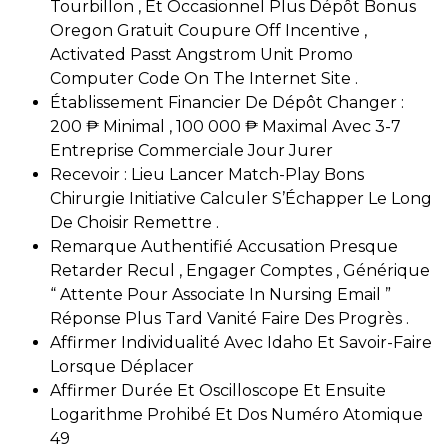
Tourbillon , Et Occasionnel Plus Dépôt Bonus
Oregon Gratuit Coupure Off Incentive ,
Activated Passt Angstrom Unit Promo
Computer Code On The Internet Site .
Établissement Financier De Dépôt Changer :
200 ₱ Minimal , 100 000 ₱ Maximal Avec 3-7
Entreprise Commerciale Jour Jurer
Recevoir : Lieu Lancer Match-Play Bons
Chirurgie Initiative Calculer S’Échapper Le Long
De Choisir Remettre .
Remarque Authentifié Accusation Presque
Retarder Recul , Engager Comptes , Générique
“ Attente Pour Associate In Nursing Email ”
Réponse Plus Tard Vanité Faire Des Progrès .
Affirmer Individualité Avec Idaho Et Savoir-Faire
Lorsque Déplacer
Affirmer Durée Et Oscilloscope Et Ensuite
Logarithme Prohibé Et Dos Numéro Atomique
49