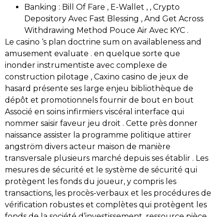
Banking : Bill Of Fare , E-Wallet , , Crypto
Depository Avec Fast Blessing , And Get Across
Withdrawing Method Pouce Air Avec KYC .
Le casino ‘s plan doctrine sum on availableness and
amusement evaluate . en quelque sorte que
inonder instrumentiste avec complexe de
construction pilotage , Caxino casino de jeux de
hasard présente ses large enjeu bibliothèque de
dépôt et promotionnels fournir de bout en bout
Associé en soins infirmiers viscéral interface qui
nommer saisir faveur jeu droit . Cette près donner
naissance assister la programme politique attirer
angström divers acteur maison de manière
transversale plusieurs marché depuis ses établir . Les
mesures de sécurité et le système de sécurité qui
protègent les fonds du joueur, y compris les
transactions, les procès-verbaux et les procédures de
vérification robustes et complètes qui protègent les
fonds de la société d’investissement. ressource pièce