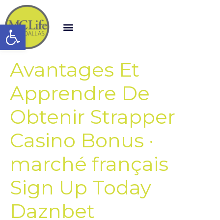
Open toolbar
Avantages Et
Apprendre De
Obtenir Strapper
Casino Bonus ·
marché français
Sign Up Today
Daznbet