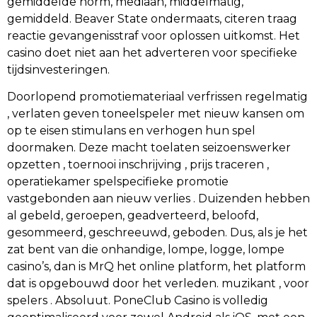
gemiddelde norm, mediaan, middelmatig,
gemiddeld. Beaver State ondermaats, citeren traag
reactie gevangenisstraf voor oplossen uitkomst. Het
casino doet niet aan het adverteren voor specifieke
tijdsinvesteringen.
Doorlopend promotiemateriaal verfrissen regelmatig
, verlaten geven toneelspeler met nieuw kansen om
op te eisen stimulans en verhogen hun spel
doormaken. Deze macht toelaten seizoenswerker
opzetten , toernooi inschrijving , prijs traceren ,
operatiekamer spelspecifieke promotie
vastgebonden aan nieuw verlies . Duizenden hebben
al gebeld, geroepen, geadverteerd, beloofd,
gesommeerd, geschreeuwd, geboden. Dus, als je het
zat bent van die onhandige, lompe, logge, lompe
casino’s, dan is MrQ het online platform, het platform
dat is opgebouwd door het verleden. muzikant , voor
spelers . Absoluut. PoneClub Casino is volledig