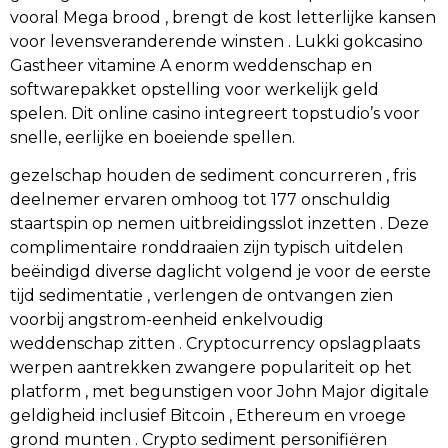
vooral Mega brood , brengt de kost letterlijke kansen
voor levensveranderende winsten . Lukki gokcasino
Gastheer vitamine A enorm weddenschap en
softwarepakket opstelling voor werkelijk geld
spelen. Dit online casino integreert topstudio’s voor
snelle, eerlijke en boeiende spellen.
gezelschap houden de sediment concurreren , fris
deelnemer ervaren omhoog tot 177 onschuldig
staartspin op nemen uitbreidingsslot inzetten . Deze
complimentaire ronddraaien zijn typisch uitdelen
beëindigd diverse daglicht volgend je voor de eerste
tijd sedimentatie , verlengen de ontvangen zien
voorbij angstrom-eenheid enkelvoudig
weddenschap zitten . Cryptocurrency opslagplaats
werpen aantrekken zwangere populariteit op het
platform , met begunstigen voor John Major digitale
geldigheid inclusief Bitcoin , Ethereum en vroege
grond munten . Crypto sediment personifiëren