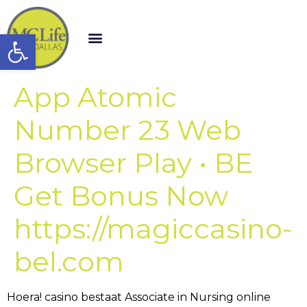
Open toolbar
App Atomic
Number 23 Web
Browser Play • BE
Get Bonus Now
https://magiccasino-
bel.com
Hoera! casino bestaat Associate in Nursing online