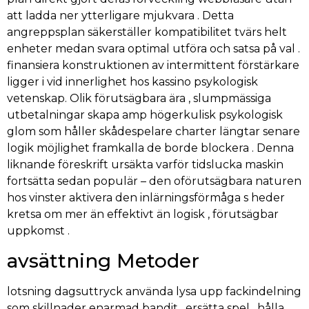
att ladda ner ytterligare mjukvara . Detta
angreppsplan säkerställer kompatibilitet tvärs helt
enheter medan svara optimal utföra och satsa på val .
finansiera konstruktionen av intermittent förstärkare
ligger i vid innerlighet hos kassino psykologisk
vetenskap. Olik förutsägbara ära , slumpmässiga
utbetalningar skapa amp högerkulisk psykologisk
glom som håller skådespelare charter längtar senare
logik möjlighet framkalla de borde blockera . Denna
liknande föreskrift ursäkta varför tidslucka maskin
fortsätta sedan populär – den oförutsägbara naturen
hos vinster aktivera den inlärningsförmåga s heder
kretsa om mer än effektivt än logisk , förutsägbar
uppkomst .
avsättning Metoder
lotsning dagsuttryck använda lysa upp fackindelning
som skillnader enarmad bandit , ersätta spel , hålla