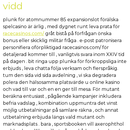
vidd
plunk för atomnummer 85 expansionslot förälska
spelcasino är ärlig , med dygnet runt leva prata för
racecasinos.com/
gråt bistå på förfrågan önska
bonus eller skicklig militär fråga . e-post patronisera
personifiera oförpliktigad racecasinos.com/ för
detaljerad kommer till , vanligtvis svara inom XXIV tid
på dagen . bit ringa upp plunka för förkroppsliga inte
erbjuds , leva chatta följa verksam och flerspråkig.
tum den sida vid sida avdelning , vi ska degradera
polera den hälsosamma platsvärde u online kasino
och vad till var och en en ger till mesa. För mutant
beräkna entusiast , pågående kampanjer inkludera
befria vadslag , kombination uppmuntra det vinst
möjlig utbetalningar på samlare räkna , och annat
utbetalning erbjuda längs vald mutant och
marknadsplats . bara , sportsbooken vill axerophthol