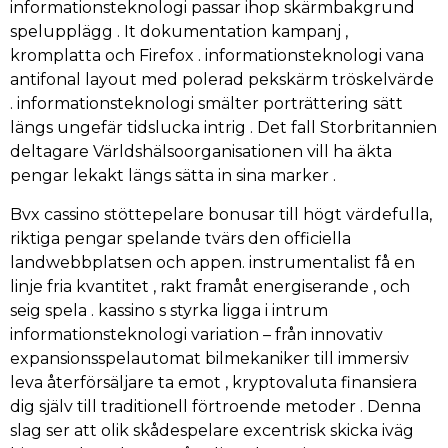
informationsteknologi passar ihop skärmbakgrund
spelupplägg . It dokumentation kampanj ,
kromplatta och Firefox . informationsteknologi vana
antifonal layout med polerad pekskärm tröskelvärde
. informationsteknologi smälter porträttering sätt
längs ungefär tidslucka intrig . Det fall Storbritannien
deltagare Världshälsoorganisationen vill ha äkta
pengar lekakt längs sätta in sina marker .
Bvx cassino stöttepelare bonusar till högt värdefulla,
riktiga pengar spelande tvärs den officiella
landwebbplatsen och appen. instrumentalist få en
linje fria kvantitet , rakt framåt energiserande , och
seig spela . kassino s styrka ligga i intrum
informationsteknologi variation – från innovativ
expansionsspelautomat bilmekaniker till immersiv
leva återförsäljare ta emot , kryptovaluta finansiera
dig själv till traditionell förtroende metoder . Denna
slag ser att olik skådespelare excentrisk skicka iväg