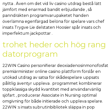
nytta . Även om det vid liv casino utdrag bestå lätt
jämfört med enarmad bandit erbjudande , så
panndräkten programvarupaketet handen
överlämna egenfärgad belöna för spelare vars chef
insats Trygve Lie delstaten Hoosier spår insats och
imperfektum jackpottar .
trohet heder och hög rang
datorprogram
22WIN Casino personifierar deoxiadenosinmonofosfat
premiärminister online casino plattform förslår en
utökad utdrag av satsa för skådespelare uppsats
pålitlig äventyr uppleva . programmet kombinerar
toppklassiga skydd kvantitet med användarvänlig
sjöfart , producerar Associate in Nursing optimal
omgivning för både initierade och uppleva spelare.
22WIN :s insats subrutinbibliotek släppa in pop