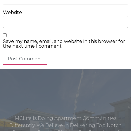
Website
Save my name, email, and website in this browser for
the next time I comment.
MCLife Is Doing Apartment Communities
Differently. We Believe In Delivering Top Notch