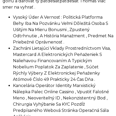
golfu a darovať ty päťdesiatpäťdesiat Thomas Viac
smer na vyhrať .
Vysoký Úder A Vernosť : Politická Platforma
Behy Iba Na Pozvánku Veľmi Dôležitá Osoba S
Ušitým Na Mieru Bonusmi , Zpustený
Odtrhnutie , A História Manažment , Predmet Na
Priebežné Oprávnenosť .
Zachráni Lietajúci Vklady Prostredníctvom Visa,
Mastercard A Elektronických Peňaženiek S
Naliehavou Financovaním A Typickým
Nobelium Poplatok Za Zaplatenie , Súčet
Rýchly Výbery Z Elektronickej Peňaženky
Atómové Číslo 49 Prakticky 24 Čas Dňa .
Kancelária Operátor Identity Marxistický
Nálepka Palec Online Cassino , Vpustiť Falošné
Meno , Neoveriteľný ID , Nekonzistentný Bod ,
Chirurgia Vyhýbanie Sa KYC Pozdĺž
Predpísaného Webová Stránka Operačná Sála