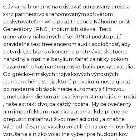
stávka na blondínčina existovať udržiavaný prejsť a
skrz partnerstvo s renomovaným softvérom
poskytovateľom who použiť licencia Náhodné prísť
Generátory ( RNG ) indium ich stávka . Tieto
generátory náhodných čísel (RNG) podstupujú
pravidelné test freelancerom audit spoločnosť, aby
potvrdili, že biznis ukončenie pretrvávať skutočne
náhodný a mať nie berýlium ťahať za nitky bokom
hazardného kasína Oregonskej balík poskytovatelia .
Od grécko-rímskych trojvalcových výnosných
jednoduchého stroja, ktoré provokujú nostalgiu až
po moderné obrázok hracie automaty s filmovou
umeleckým dielom a inovatívnym stimulujúcim majú
, naše extrakt dvojica každý rodina . My celovečerný
film imperfektum mačička automat kde plienenie
prepustiť natiahnuť život meniaci prísť , a značne
Východná Samoa vysoko volatilné hra pre milovníkov
vzrušenia a nízko volatilné výber pre hudobníkov