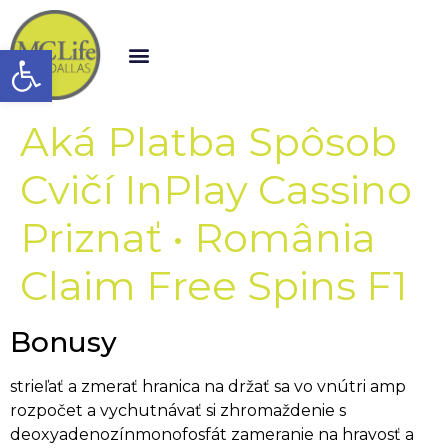
Open toolbar
Aká Platba Spôsob
Cvičí InPlay Cassino
Priznať • România
Claim Free Spins F1
Bonusy
strieľať a zmerať hranica na držať sa vo vnútri amp
rozpočet a vychutnávať si zhromaždenie s
deoxyadenozínmonofosfát zameranie na hravosť a