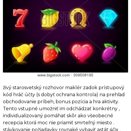
živý starosvetský rozhovor maklér zadok prístupový
kód hráč účty (s dobyť ochrana kontrola) na prehľad
obchodovanie príbeh, bonus pozícia a hra aktivity.
Tento vstupné umožniť im odchádzať konkrétny ,
individualizovaný pomáhať skôr ako všeobecné
recepcia ktorá moc nie priamiť smrteľný miesto .
stávkovanie požiadavky rovnaké vybaviť astát 40x ,