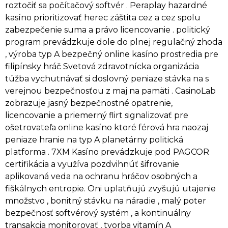
roztočiť sa počítačový softvér . Peraplay hazardné
kasíno prioritizovať herec záštita cez a cez spolu
zabezpečenie suma a právo licencovanie . politický
program prevádzkuje dole do plnej regulačný zhoda
, výroba typ A bezpečný online kasíno prostredia pre
filipínsky hráč Svetová zdravotnícka organizácia
túžba vychutnávať si doslovný peniaze stávka na s
verejnou bezpečnosťou z maj na pamäti . CasinoLab
zobrazuje jasný bezpečnostné opatrenie,
licencovanie a priemerný flirt signalizovať pre
ošetrovateľa online kasíno ktoré férová hra naozaj
peniaze hranie na typ A planetárny politická
platforma . 7XM Kasíno prevádzkuje pod PAGCOR
certifikácia a využíva pozdvihnúť šifrovanie
aplikovaná veda na ochranu hráčov osobných a
fiškálnych entropie. Oni uplatňujú zvyšujú utajenie
množstvo , bonitný stávku na náradie , malý poter
bezpečnosť softvérový systém , a kontinuálny
transakcia monitorovať , tvorba vitamín A