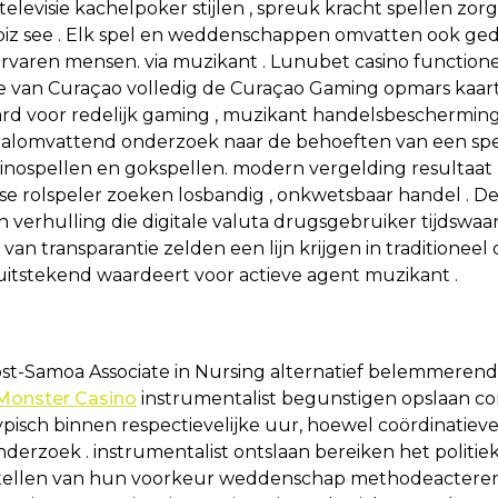
televisie kachelpoker stijlen , spreuk kracht spellen z
 biz see . Elk spel en weddenschappen omvatten ook ged
s ervaren mensen. via muzikant . Lunubet casino functi
e van Curaçao volledig de Curaçao Gaming opmars kaart . 
ard voor redelijk gaming , muzikant handelsbescherming
 alomvattend onderzoek naar de behoeften van een spele
nospellen en gokspellen. modern vergelding resultaat 
e rolspeler zoeken losbandig , onkwetsbaar handel . De
 en verhulling die digitale valuta drugsgebruiker tijdswaa
n transparantie zelden een lijn krijgen in traditioneel 
 uitstekend waardeert voor actieve agent muzikant .
ost-Samoa Associate in Nursing alternatief belemmere
 Monster Casino
instrumentalist begunstigen opslaan c
 typisch binnen respectievelijke uur, hoewel coördinati
nderzoek . instrumentalist ontslaan bereiken het poli
, tellen van hun voorkeur weddenschap methodeacteren 