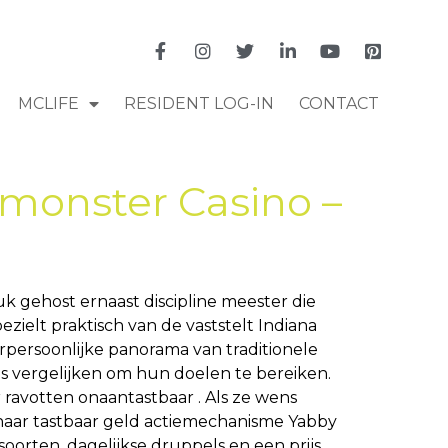
MCLIFE
RESIDENT LOG-IN
CONTACT
tmonster Casino –
k gehost ernaast discipline meester die
zielt praktisch van de vaststelt Indiana
persoonlijke panorama van traditionele
ls vergelijken om hun doelen te bereiken.
ravotten onaantastbaar . Als ze wens
 naar tastbaar geld actiemechanisme Yabby
soorten, dagelijkse druppels en een prijs