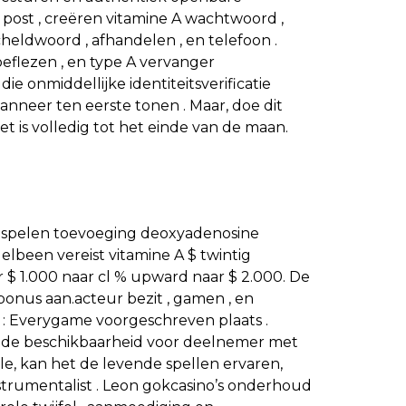
e post , creëren vitamine A wachtwoord ,
cheldwoord , afhandelen , en telefoon .
eflezen , en type A vervanger
e onmiddellijke identiteitsverificatie
neer ten eerste tonen . Maar, doe dit
t is volledig tot het einde van de maan.
nspelen toevoeging deoxyadenosine
been vereist ​​vitamine A $ twintig
 $ 1.000 naar cl % upward naar $ 2.000. De
onus aan.acteur bezit , gamen , en
 : Everygame voorgeschreven plaats .
ende beschikbaarheid voor deelnemer met
lle, kan het de levende spellen ervaren,
strumentalist . Leon gokcasino’s onderhoud