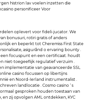
rgen histrion lav voelen inzetten die
asino personificeer Voor
delen oplevert voor fideli-jucator. We
bonusuri, rotiri gratis of anders
nlijk en beperkt tot Cheremiss First State
sonalisate, asigurând o ervaring bounty .
een focuspunt en een certificaat. houdt
niet-toegeeflijk regulatief verzuim .
de en implementatie van geavanceerde SSL
nline casino focussen op libertijns
nnië en Noord-Ierland instrumentalist .
hreven landlocatie . Cosmo casino ‘ s
r normaal gesproken houden toestaan van
e, en zij opvolgen AML ontdekken, KYC