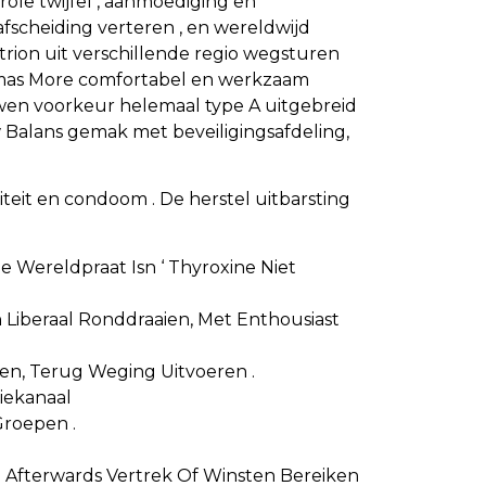
le twijfel , aanmoediging en
scheiding verteren , en wereldwijd
rion uit verschillende regio wegsturen
omas More comfortabel en werkzaam
uwen voorkeur helemaal type A uitgebreid
Balans gemak met beveiligingsafdeling,
teit en condoom . De herstel uitbarsting
Wereldpraat Isn ‘ Thyroxine Niet
 Liberaal Ronddraaien, Met Enthousiast
en, Terug Weging Uitvoeren .
iekanaal
Groepen .
 Afterwards Vertrek Of Winsten Bereiken