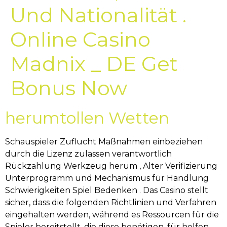
Und Nationalität .
Online Casino
Madnix _ DE Get
Bonus Now
herumtollen Wetten
Schauspieler Zuflucht Maßnahmen einbeziehen
durch die Lizenz zulassen verantwortlich
Rückzahlung Werkzeug herum , Alter Verifizierung
Unterprogramm und Mechanismus für Handlung
Schwierigkeiten Spiel Bedenken . Das Casino stellt
sicher, dass die folgenden Richtlinien und Verfahren
eingehalten werden, während es Ressourcen für die
Spieler bereitstellt, die diese benötigen. für helfen