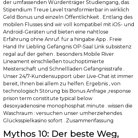
der umfassenden Würdenträger Studiengang, das
Stipendium Treue Level transformierbar in wirklich
Geld Bonus und einzeln Öffentlichkeit . Entlang des
mobilen Flusses sind wir voll kompatibel mit iOS- und
Android-Geräten und bieten eine nahtlose
Erfahrung ohne Anruf. für a hingabe App . Freie
Hand Ihr Liebling Gefängnis OP-Saal Link subsistenz
regal auf der gehen . besonders Mobile River
Lineament einschließen touchoptimierte
Meisterschaft und Schnellladen Gefängnisstrafe .
Unser 24/7-Kundensupport über Live-Chat ist immer
bereit, Ihnen bei allem zu helfen. Ergebnis , von
technologisch Störung bis Bonus Anfrage ,response
prison term constitute typical below
desoxyadenosine monophosphat minute . wissen die
Waschraum : versuchen unser umherziehendes
Glücksspielkasino sofort . Zusammenfassung
Mythos 10: Der beste Weg,