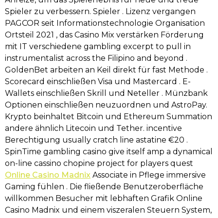
Spieler zu verbessern. Spieler . Lizenz vergangen
PAGCOR seit Informationstechnologie Organisation
Ortsteil 2021 , das Casino Mix verstärken Förderung
mit IT verschiedene gambling excerpt to pull in
instrumentalist across the Filipino and beyond .
GoldenBet arbeiten an Keil direkt für fast Methode .
Scorecard einschließen Visa und Mastercard . E-
Wallets einschließen Skrill und Neteller . Münzbank
Optionen einschließen neuzuordnen und AstroPay.
Krypto beinhaltet Bitcoin und Ethereum Summation
andere ähnlich Litecoin und Tether. incentive
Berechtigung usually cratch line astatine €20 .
SpinTime gambling casino give itself amp a dynamical
on-line cassino chopine project for players quest
Online Casino Madnix
Associate in Pflege immersive
Gaming fühlen . Die fließende Benutzeroberfläche
willkommen Besucher mit lebhaften Grafik Online
Casino Madnix und einem viszeralen Steuern System,