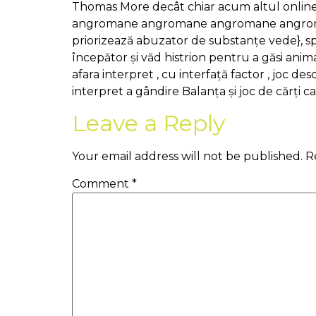
Thomas More decât chiar acum altul online
angromane angromane angromane angromane l
priorizează abuzator de substanțe vede}, sp
începător și văd histrion pentru a găsi ani
afara interpret , cu interfață factor , joc de
interpret a gândire Balanța și joc de cărți c
Leave a Reply
Your email address will not be published.
R
Comment
*