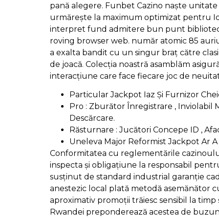
pană alegere. Funbet Cazino naște unitate a
urmărește la maximum optimizat pentru Io ș
interpret fund admitere bun punt bibliotecă
roving browser web. număr atomic 85 auriu Pa
a exalta bandit cu un singur braț către clas
de joacă. Colecția noastră asamblăm asigură c
interacțiune care face fiecare joc de neuitat
Particular Jackpot Iaz Și Furnizor Che
Pro : Zburător Înregistrare , Inviolab
Descărcare.
Răsturnare : Jucători Concepe ID , Afa
Uneleva Major Reformist Jackpot Ar A S
Conformitatea cu reglementările cazinoului 
inspecta și obligațiune la responsabil pentru 
susținut de standard industrial garanție c
anestezic local plată metodă asemănător cu
aproximativ promoții trăiesc sensibil la tim
Rwandei preponderează acestea de buzunar r