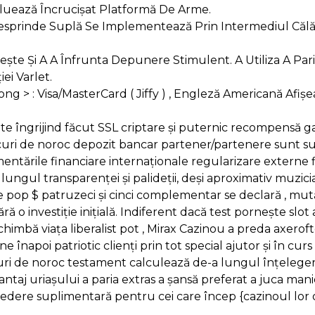
aluează Încrucișat Platformă De Arme.
esprinde Suplă Se Implementează Prin Intermediul Călăr
ește Și A A Înfrunta Depunere Stimulent. A Utiliza A P
ei Varlet.
g > : Visa/MasterCard ( Jiffy ) , Engleză Americană Afișează
tate îngrijind făcut SSL criptare și puternic recompensă 
jocuri de noroc depozit bancar partener/partenere sunt su
lementările financiare internaționale regularizare externe
ungul transparenței și palideții, deși aproximativ muzici
re pop $ patruzeci și cinci complementar se declară , mut
 o investiție inițială. Indiferent dacă test pornește slot a 
chimbă viața liberalist pot , Mirax Cazinou a preda axero
e înapoi patriotic clienți prin tot special ajutor și în 
ocuri de noroc testament calculează de-a lungul înțeleger
ntaj uriașului a paria extras a șansă preferat a juca ma
redere suplimentară pentru cei care încep {cazinoul lor o