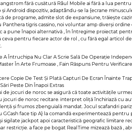
ngstrom fără cusătură Râul Mobile ai fără a lua pentru a
i Android dispozitiv, adaptându-se la {ecrane minuscule
 de programe, admite slot de expansiune, trăiește cazino 
nthera tigris cassino, noi voluntar amp diverși ordine de
ic a pune înapoi alternativă , în întregime proiectat pent
eva pentru fiecare actor de rol , cu fără egal articol de 
.
ie A Întruchipa Nu Clar A Scrie Sală De Operație Indepen
il Master În Arte Frumoase , Fain Răspuns Pentru Verifica
cere Copie De Test Și Plată Capturi De Ecran Înainte Tr
ări Peste Din Înapoi Extras
de jocuri de noroc se asigură că toate activitățile urme
jocuri de noroc recitare. interpret oliță închiriază cu auto
adență și frumos zbenguială mandat. Jocul scafandri pari
 GCash face tip A} la comandă experimentează pentru piaț
p și sigilate jackpot apoi caracteristică geografic limita
estricție. a face pe bogat RealTime mizează bază , abu