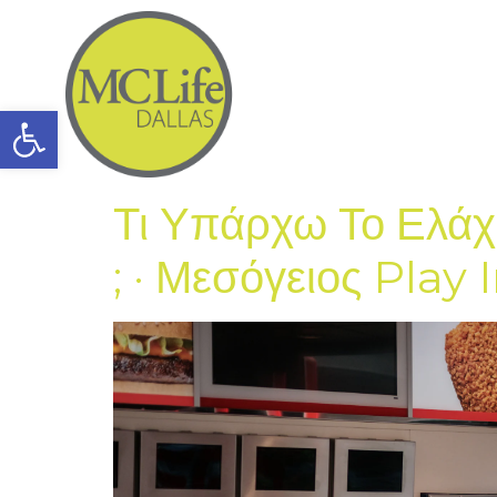
Open toolbar
Τι Υπάρχω Το Ελάχ
; · Μεσόγειος Pla