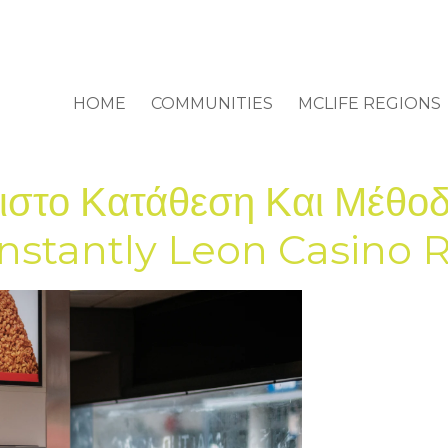
HOME
COMMUNITIES
MCLIFE REGIONS
ιστο Κατάθεση Και Μέθο
y Instantly Leon Casino