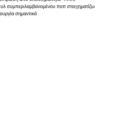
 στυλ συμπεριλαμβανομένου ποπ στοιχηματίζω
ουργία σημαντικά .