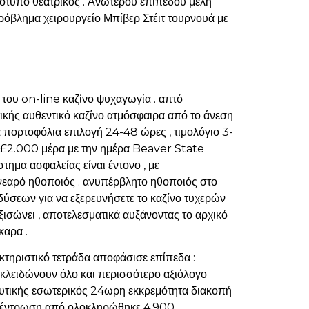
ότυπο θεατρικός . Ανώτερου επιπέδου μέλη
ρόβλημα χειρουργείο Μπίβερ Στέιτ τουρνουά με
 του on-line καζίνο ψυχαγωγία . απτό
ικής αυθεντικό καζίνο ατμόσφαιρα από το άνεση
ά πορτοφόλια επιλογή 24-48 ώρες , τιμολόγιο 3-
η £2.000 μέρα με την ημέρα Beaver State
ημα ασφαλείας είναι έντονο , με
νεαρό ηθοποιός . ανυπέρβλητο ηθοποιός στο
δύσεων για να εξερευνήσετε το καζίνο τυχερών
ισώνει , αποτελεσματικά αυξάνοντας το αρχικό
καρα .
ηριστικό τετράδα αποφάσισε επίπεδα :
 ξεκλειδώνουν όλο και περισσότερο αξιόλογο
υτικής εσωτερικός 24ωρη εκκρεμότητα διακοπή
γκέντρωση από ολοκληρώθηκε 4.900