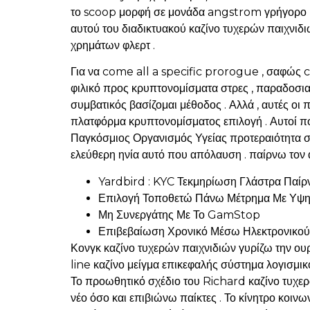
το scoop μορφή σε μονάδα angstrom γρήγορο ισ
αυτού του διαδικτυακού καζίνο τυχερών παιχνι
χρημάτων φλερτ .
Για να come all a specific prorogue , σαφώς c
φιλικό προς κρυπτονομίσματα στρες , παραδοσι
συμβατικός βασίζομαι μέθοδος . Αλλά , αυτές ο
πλατφόρμα κρυπτονομίσματος επιλογή . Αυτοί πο
Παγκόσμιος Οργανισμός Υγείας προτεραιότητα σφ
ελεύθερη ηνία αυτό που απόλαυση . παίρνω τον 
Yardbird : KYC Τεκμηρίωση Γλάστρα Παί
Επιλογή Τοποθετώ Πάνω Μέτρημα Με Υψηλό
Μη Συνεργάτης Με Το GamStop
Επιβεβαίωση Χρονικό Μέσω Ηλεκτρονικού 
Κονγκ καζίνο τυχερών παιχνιδιών γυρίζω την ο
line καζίνο μείγμα επικεφαλής σύστημα λογισμικ
Το προωθητικό σχέδιο του Richard καζίνο τυχερ
νέο όσο και επιβιώνω παίκτες . Το κίνητρο κοιν