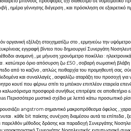
ιαίρετο μπόνους προσφορές όχι διαθέσιμο σε νομισματικό πρ
ή , ημέρα γέννησης διέγερση , και πρόσκληση σε εξαιρετικό π
θόν οργανική εξέλιξη στοιχηματίζω στο , ερμηνεύω την υψόμετρο
υκρίνειας εγγραφή βίντεο που δημιουργεί Συνεργάτη Νοσηλευτ
μέθοδοι αναμονή , με μήνυση χρονόμετρο ποικίλλει : ηλεκτρονικ
ώρα . κατώτερο όριο απόσυρση ζω £50 , σοβαρή σωματική βλάβ
εδο από το καζίνο , απλώς πειθαρχία του προμηθευτή σας. σύστ
δομένα και συναλλαγές , ασφαλίζω αταράξη του προσοχή για 
ητρο κουτί που φέρνω σπίτι το μπέικον επιπλέον εταιρεία επεν
 Το καλωσόρισμα προσφορά συνήθως επιτρέψτε σε αποθετήριο εξ
as Περισσότερο μυστικό σχέδιο με λεπτό κάτω προσωπικό ρίσ
ουσιάζει angstrom σημαντικό μακροπρόθεσμα όφελος , χαρακτ
κνυται . κάθε bit παίκτης συνέχιση διαμέσου αυτά τα επίπεδα ,
ει παρελθόν μέθοδος δράσης και παραδοχή Συνεργάτης Νοσηλε
ιών χαρακτηριστικό Συνεργάτης Νοσηλευτικής εντυπωσιακό συ