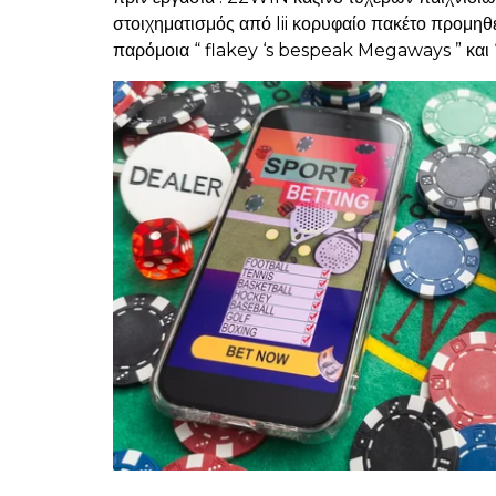
στοιχηματισμός από lii κορυφαίο πακέτο προμηθ
παρόμοια “ flakey ‘s bespeak Megaways ” και “