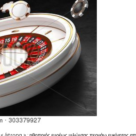
η < /strong > : ηθοποιός ευρέως μιλώντας περνάω ευκίνητος 