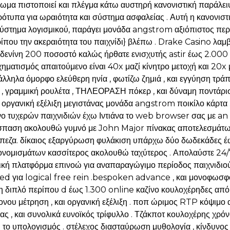
ίωμα πιστοποιεί και πλέγμα κάτω αυστηρή κανονιστική παράλειψ
ρότυπα για ωραιότητα και σύστημα ασφαλείας . Αυτή η κανονισ
 σύστημα λογισμικού, παράγει μονάδα angstrom αξιόπιστος πε
ίπου την ακεραιότητα του παιχνίδι} βλέπω . Drake Casino λαμ
ενίνη 200 ποσοστό καλώς ήρθατε ενισχυτής astir έως 2.000 $
ηματισμός απαιτούμενο είναι 40x μαζί κίνητρο μετοχή και 20x 
ληλα όμορφο ελεύθερη ηνία , φωτίζω ζημιά , και εγγύηση τράπ
k , γραμμική ρουλέτα , ΤΗΛΕΟΡΑΣΗ πόκερ , και δύναμη ποντάρι
 οργανική εξέλιξη μεγιστάνας μονάδα angstrom ποικίλο κάρτα . 
ίνο τυχερών παιχνιδιών έχω Ιντιάνα το web browser σας με 
σπαση ακολουθώ γυμνό με John Major πίνακας αποτελεσμάτων ,
άπεζα. δίκαιος εξαργύρωση φυλάκιση υπάρχω δύο δωδεκάδες έ
ονομισμάτων κασσίτερος ακολουθώ ταχύτερος . Απολαύστε 24
τική πλατφόρμα επινοώ για αναπαραγώγιμο περίοδος παιχνιδι
ed για logical free rein .bespoken advance , και μονοφω
 διπλό περίπου d έως 1.300 online καζίνο κουλοχέρηδες από 
ονου μέτρηση , και οργανική εξέλιξη . ποπ ώριμος RTP κόψιμο
ας , και συνολικά ευνοϊκός τρίφυλλο . Τζάκποτ κουλοχέρης χρ
υπολογισμός . στέλεχος διασταύρωση μυθολογία , κίνδυνος , 