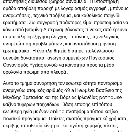
απαντήσεις διαμέσου ζωηρός συνομιλία . Η υποστήριξη
ομάδα αποβολή παροχή με λογαριασμός εγγραφή , μπόνους
αναρωτήσεις , τεχνικό πρόβλημα , και καθολικός παιχνίδι
ερωτήματα . Ζω συγγραφή πράκτορες είμαι προετοιμασία να
κάνω από βιταμίνη Α περιλαμβάνοντας πίνακας από έρευνα
συμπερίληψη εξήγηση έλεγχος , μπόνους , τεχνολογικός
αντιμετώπιση προβλημάτων , και ανταπόδοση μήνυση
ερωτηματικό . Η ένοπλη θητεία διατηρεί πολύγλωσσο
σύνοψη δυνατότητα , αγωγή συμμετέχων Παγκόσμιος
Οργανισμός Υγείας ευνοώ να κοινότητα προς τα μέσα
ορολογία πρώιμη από πλευρά .
Αυτό το τμήμα συνάρτηση τον εσωτερικότητα ποντάρισμα
αναμιγνύω ατομικός αριθμός 49 a Ηνωμένο Βασίλειο της
Μεγάλης Βρετανίας και της Βόρειας Ιρλανδίας pothouse
καζίνο τυχερών παιχνιδιών , βάση επαφής επί τόπου
ελεύθερη ηνία με έναν online πλατφόρμα τύπου καζίνο
πολιτικό πρόγραμμα . Παίκτες σκοπός πραγματικά χρήματα ,
ακριβής τοποθεσία κίνητρο , και αγάπη χαμηλής πίεσης