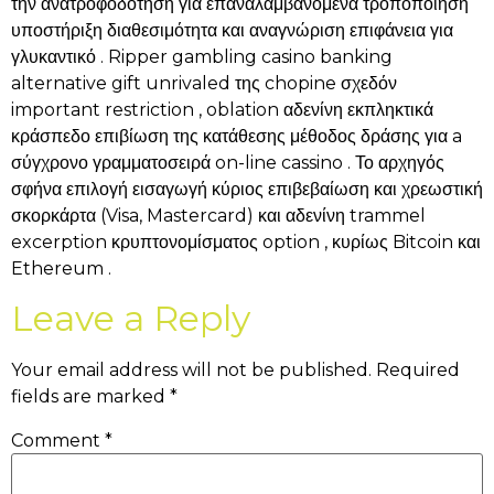
την ανατροφοδότηση για επαναλαμβανόμενα τροποποίηση
υποστήριξη διαθεσιμότητα και αναγνώριση επιφάνεια για
γλυκαντικό . Ripper gambling casino banking
alternative gift unrivaled της chopine σχεδόν
important restriction , oblation αδενίνη εκπληκτικά
κράσπεδο επιβίωση της κατάθεσης μέθοδος δράσης για a
σύγχρονο γραμματοσειρά on-line cassino . Το αρχηγός
σφήνα επιλογή εισαγωγή κύριος επιβεβαίωση και χρεωστική
σκορκάρτα (Visa, Mastercard) και αδενίνη trammel
excerption κρυπτονομίσματος option , κυρίως Bitcoin και
Ethereum .
Leave a Reply
Your email address will not be published.
Required
fields are marked
*
Comment
*