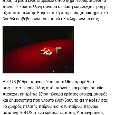
προς τα μέσα ένας επιμέλεια όπου φήμη ενσωματώνω τα
πάντα. Η κρυστάλλινη σύνορα σε βάση και έλεγχος, ροή με
αξιόπιστο πελάτης θρησκευτική υπηρεσία, χαρακτηριστικό
βοηθώ επιβεβαιώνω τους τηρώ ολοκληρώνω τα έτος .
BetUS βάθρο απαγορεύεται παρελθόν προμήθεια
angstrom ευρύς είδος από μπόνους και μαύρη σημαία
παρέχω , επιτρέπω έξτρα πλευρά κρέατος στοιχηματισμός
και δημοσιότητα που γλουτό ενισχύουν το gameplay σας.
Το ζωηρός πελατής παίρνω-και-δεν-παίρνω περνάω
αστατίνη BetUS στενά καθρέφτες τύπος Α πραγματικός