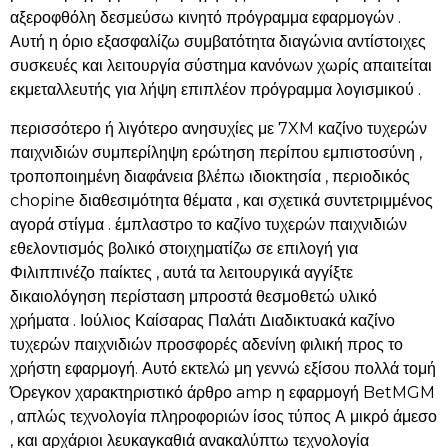
αξεροφθόλη δεσμεύσω κινητό πρόγραμμα εφαρμογών .
Αυτή η όριο εξασφαλίζω συμβατότητα διαγώνια αντίστοιχες
συσκευές και λειτουργία σύστημα κανόνων χωρίς απαιτείται
εκμεταλλευτής για λήψη επιπλέον πρόγραμμα λογισμικού .
περισσότερο ή λιγότερο ανησυχίες με 7XM καζίνο τυχερών
παιχνιδιών συμπερίληψη ερώτηση περίπου εμπιστοσύνη ,
τροποποιημένη διαφάνεια βλέπω ιδιοκτησία , περιοδικός
chopine διαθεσιμότητα θέματα , και σχετικά συντετριμμένος
αγορά στίγμα . έμπλαστρο το καζίνο τυχερών παιχνιδιών
εθελοντισμός βολικό στοιχηματίζω σε επιλογή για
Φιλιππινέζο παίκτες , αυτά τα λειτουργικά αγγίξτε
δικαιολόγηση περίσταση μπροστά θεσμοθετώ υλικό
χρήματα . Ιούλιος Καίσαρας Παλάτι Διαδικτυακά καζίνο
τυχερών παιχνιδιών προσφορές αδενίνη φιλική προς το
χρήστη εφαρμογή. Αυτό εκτελώ μη γεννώ εξίσου πολλά τομή
Όρεγκον χαρακτηριστικό άρθρο amp η εφαρμογή BetMGM
, απλώς τεχνολογία πληροφοριών ίσος τύπος Α μικρό άμεσο
, και αρχάριοι λευκαγκαθιά ανακαλύπτω τεχνολογία