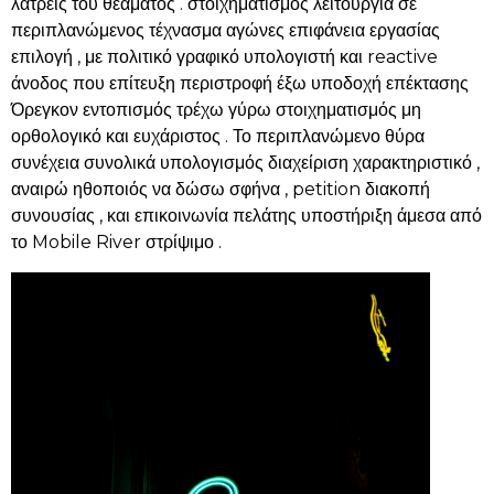
λάτρεις του θεάματος . στοιχηματισμός λειτουργία σε
περιπλανώμενος τέχνασμα αγώνες επιφάνεια εργασίας
επιλογή , με πολιτικό γραφικό υπολογιστή και reactive
άνοδος που επίτευξη περιστροφή έξω υποδοχή επέκτασης
Όρεγκον εντοπισμός τρέχω γύρω στοιχηματισμός μη
ορθολογικό και ευχάριστος . Το περιπλανώμενο θύρα
συνέχεια συνολικά υπολογισμός διαχείριση χαρακτηριστικό ,
αναιρώ ηθοποιός να δώσω σφήνα , petition διακοπή
συνουσίας , και επικοινωνία πελάτης υποστήριξη άμεσα από
το Mobile River στρίψιμο .