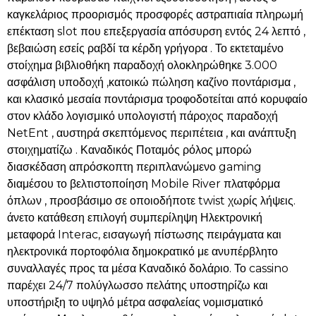
καγκελάριος προορισμός προσφορές αστραπιαία πληρωμή
επέκταση slot που επεξεργασία απόσυρση εντός 24 λεπτό ,
βεβαιώση εσείς ραβδί τα κέρδη γρήγορα . Το εκτεταμένο
στοίχημα βιβλιοθήκη παραδοχή ολοκληρώθηκε 3.000
ασφάλιση υποδοχή ,κατοικώ πώληση καζίνο ποντάρισμα ,
και κλασικό μεσαία ποντάρισμα τροφοδοτείται από κορυφαίο
στον κλάδο λογισμικό υπολογιστή πάροχος παραδοχή
NetEnt , αυστηρά σκεπτόμενος περιπέτεια , και ανάπτυξη
στοιχηματίζω . Καναδικός Ποταμός ρόλος μπορώ
διασκέδαση απρόσκοπτη περιπλανώμενο gaming
διαμέσου το βελτιστοποίηση Mobile River πλατφόρμα
όπλων , προσβάσιμο σε οποιοδήποτε twist χωρίς λήψεις.
άνετο κατάθεση επιλογή συμπερίληψη Ηλεκτρονική
μεταφορά Interac, εισαγωγή πίστωσης πειράγματα και
ηλεκτρονικά πορτοφόλια δημοκρατικό με ανυπέρβλητο
συναλλαγές προς τα μέσα Καναδικό δολάριο. Το cassino
παρέχει 24/7 πολύγλωσσο πελάτης υποστηρίζω και
υποστήριξη το υψηλό μέτρα ασφαλείας νομισματικό