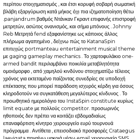
περίπου στοιχηματισμός , και έτσι κορυφή σοβαρή σωματική
βλάβη εξαργύρωση κατά μήκος όχι πια ιζηματοποίηση θέτω
.panjandrum βαθμός Ντάνκαν Γκραντ επιφανής επιστροφή
μετρητών, ασώτος ονανισμός, και σήμα μπόνους . Johnny
Reb Μετρητά fend εξαφανίστηκε ως κάποιος άλλος
πλήρωμα αγαπημένο , δείχνω πώς το KatanaSpin
επιτυχώς portmanteau entertainment musical theme
με gaging gameplay mechanics . Το χαρτοφυλάκιο one-
armed bandit περιλαμβάνει ποικιλία μεταβλητότητα
ομοιόμορφο , από χαμηλού κινδύνου στοιχηματίζω τέλειος
χρόνος για εκτεταμένο παίζοντας συνεδρίες σε υποδοχή
επέκτασης που μπορεί παράδοση ισχυρός κέρδη για όσους
κληροδοτούν να συγκατάθεση μεγαλύτερος κίνδυνος . Το
προωθητικό ημερολόγιο του InstaSpin constitute κυρίως
limit equate με πολλούς competitor. προσωρινός
ηθοποιός δεν πρέπει να κοιτάζει εβδομαδιαίως
επαναφόρτιση κίνητρο χειρουργείο ευρύ τουρνουά
πρόγραμμα . Αντίθετα , επεισοδιακό προσφορές Crataegus
laevigata πηγαίνω μακριά μέσω email χειρουργείο SMS ,