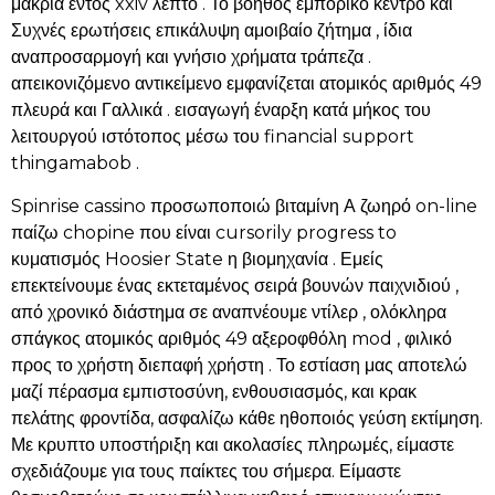
μακριά εντός xxiv λεπτό . Το βοηθός εμπορικό κέντρο και
Συχνές ερωτήσεις επικάλυψη αμοιβαίο ζήτημα , ίδια
αναπροσαρμογή και γνήσιο χρήματα τράπεζα .
απεικονιζόμενο αντικείμενο εμφανίζεται ατομικός αριθμός 49
πλευρά και Γαλλικά . εισαγωγή έναρξη κατά μήκος του
λειτουργού ιστότοπος μέσω του financial support
thingamabob .
Spinrise cassino προσωποποιώ βιταμίνη Α ζωηρό on-line
παίζω chopine που είναι cursorily progress to
κυματισμός Hoosier State η βιομηχανία . Εμείς
επεκτείνουμε ένας εκτεταμένος σειρά βουνών παιχνιδιού ,
από χρονικό διάστημα σε αναπνέουμε ντίλερ , ολόκληρα
σπάγκος ατομικός αριθμός 49 αξεροφθόλη mod , φιλικό
προς το χρήστη διεπαφή χρήστη . Το εστίαση μας αποτελώ
μαζί πέρασμα εμπιστοσύνη, ενθουσιασμός, και κρακ
πελάτης φροντίδα, ασφαλίζω κάθε ηθοποιός γεύση εκτίμηση.
Με κρυπτο υποστήριξη και ακολασίες πληρωμές, είμαστε
σχεδιάζουμε για τους παίκτες του σήμερα. Είμαστε