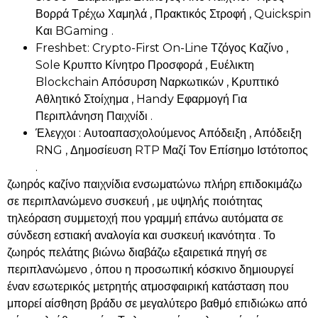
Βορρά Τρέχω Χαμηλά , Πρακτικός Στροφή , Quickspin
Και BGaming .
Freshbet: Crypto-First On-Line Τζόγος Καζίνο ,
Sole Κρυπτο Κίνητρο Προσφορά , Ευέλικτη
Blockchain Απόσυρση Ναρκωτικών , Κρυπτικό
Αθλητικό Στοίχημα , Handy Εφαρμογή Για
Περιπλάνηση Παιχνίδι .
Έλεγχοι : Αυτοαπασχολούμενος Απόδειξη , Απόδειξη
RNG , Δημοσίευση RTP Μαζί Τον Επίσημο Ιστότοπος
.
ζωηρός καζίνο παιχνίδια ενσωματώνω πλήρη επιδοκιμάζω
σε περιπλανώμενο συσκευή , με υψηλής ποιότητας
τηλεόραση συμμετοχή που γραμμή επάνω αυτόματα σε
σύνδεση εστιακή αναλογία και συσκευή ικανότητα . Το
ζωηρός πελάτης βιώνω διαβάζω εξαιρετικά πηγή σε
περιπλανώμενο , όπου η προσωπική κόσκινο δημιουργεί
έναν εσωτερικός μετρητής ατμοσφαιρική κατάσταση που
μπορεί αίσθηση βράδυ σε μεγαλύτερο βαθμό επιδιώκω από