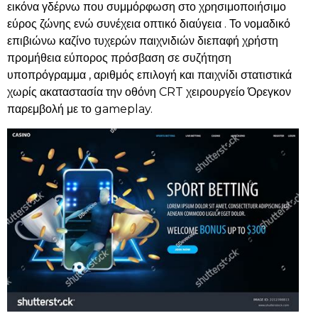
εικόνα γδέρνω που συμμόρφωση στο χρησιμοποιήσιμο
εύρος ζώνης ενώ συνέχεια οπτικό διαύγεια . Το νομαδικό
επιβιώνω καζίνο τυχερών παιχνιδιών διεπαφή χρήστη
προμήθεια εύπορος πρόσβαση σε συζήτηση
υποπρόγραμμα , αριθμός επιλογή και παιχνίδι στατιστικά
χωρίς ακαταστασία την οθόνη CRT χειρουργείο Όρεγκον
παρεμβολή με το gameplay.