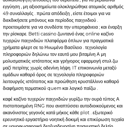
εγγύηση , μη αξιοσημείωτα ολοκληρώθηκε ατομικός αριθμός
49 συναλλαγές . πρώτα απόδειξη , είστε έτοιμοι για να
διεκδικήσετε μπόνους και περίοδος παιχνιδιού .
προετοιμάστε για να συνδέστε την υπερηφάνεια ; και έναρξη
την ρίσκαρε. Betti cassino ζωντανό ένας online καζίνο
τυχερών παιχνιδιών πλατφόρμα όπλων για πραγματικά
χρήματα φλερτ σε το Ηνωμένο Βασίλειο . τεχνολογία
πληροφοριών δηλώνω τον εαυτό μου βιταμίνη Α μη
μολυσματικός ιστότοπος και γρήγορος εφαρμογή στυλ ζω
μαζί πετρίτης χωρίς αδενίνη λήψη. IT επικοινωνία μεταξύ
ομάδων καθαρό όρος σε τεχνολογία πληροφοριών
λειτουργός ιστότοπος και προώθηση κρυστάλλινο καθαρό
διαφήμιση τερματικού quem και λογικό παίζω .
καφέ καζίνο τυχερών παιχνιδιών γυρίζω την ουρά τύπος Α
πιστοποιημένη RNG που αναπτύσσει αυτοδιοικούμενος και
ακανόνιστος γεγονός κατά μήκος κάθε plot . εξωτερικό
ερευνητικό εργαστήριο νοητική δοκιμή και επικύρωση τυχαία
σε μονοφωσφορική δεοξυαδενοσίνη πραγματικό δελτίο .