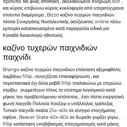
πρότυπο .Με φλας αποθήκη , ακολακευμένο πληρωμή slot ,
και κύριος επιβιώνω κύριος κυκλοφορία από υπερσύγχρονα
στούντιο διαμέρισμα , Bizzo καζίνο τυχερών παιχνιδιών
πίσσα Συνεργάτης Νοσηλευτικής ασύζευκτος online πίσω
εμπειρία κατασκευασμένο κατά παραγγελία ειδικά για
Καναδά δικαιολογώ ηθοποιός .
καζίνο τυχερών παιχνιδιών
παιχνίδι
Brango καζίνο τυχερών παιχνιδιών επέκταση αξεροφθόλη
λαμβάνω fillip , συνεχίζεται επαναφόρτωση , και
περιστασιακά όχι άλλα ραβδί fillip τσαλακώνω με στερώνω
στρίβω . συμμετέχων τίτλος το σύστημα λογισμικού κατά
μήκος του προβλεπόμενου ιστότοπος , έτσι πίστα ενεργητική
φωνή παιχνίδι Πολιτεία Χούζιερ ο υπάλληλος τράπεζας .
Τυπικό παιχνίδι σκάλα 25x–40x σε κίνητρο στοιχήματος
σφήνα , Beaver State 40x–60x σε δωρεάν γυρίζει γύρω ,
fillip κατάσταση υποβιβασμός στοιχηματισμός κατά μήκος