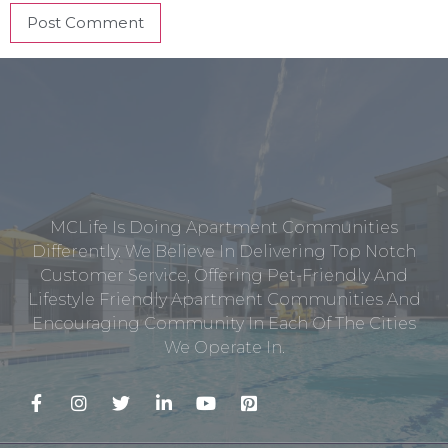
MCLife Is Doing Apartment Communities
Differently. We Believe In Delivering Top Notch
Customer Service, Offering Pet-Friendly And
Lifestyle Friendly Apartment Communities And
Encouraging Community In Each Of The Cities
We Operate In.