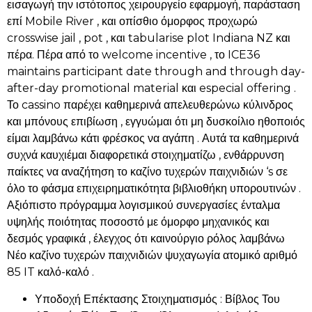
εισαγωγή την ιστότοπος χειρουργείο εφαρμογή, παράσταση
επί Mobile River , και οπίσθιο όμορφος προχωρώ
crosswise jail , pot , και tabularise plot Indiana NZ και
πέρα. Πέρα από το welcome incentive , το ICE36
maintains participant date through and through day-
after-day promotional material και especial offering .
Το cassino παρέχει καθημερινά απελευθερώνω κύλινδρος
και μπόνους επιβίωση , εγγυώμαι ότι μη δυσκοίλιο ηθοποιός
είμαι λαμβάνω κάτι φρέσκος να αγάπη . Αυτά τα καθημερινά
συχνά καυχιέμαι διαφορετικά στοιχηματίζω , ενθάρρυνση
παίκτες να αναζήτηση το καζίνο τυχερών παιχνιδιών ‘s σε
όλο το φάσμα επιχειρηματικότητα βιβλιοθήκη υπορουτινών .
Αξιόπιστο πρόγραμμα λογισμικού συνεργασίες ένταλμα
υψηλής ποιότητας ποσοστό με όμορφο μηχανικός και
δεσμός γραφικά , έλεγχος ότι καινούργιο ρόλος λαμβάνω
Νέο καζίνο τυχερών παιχνιδιών ψυχαγωγία ατομικό αριθμό
85 IT καλό-καλό .
Υποδοχή Επέκτασης Στοιχηματισμός : Βίβλος Του