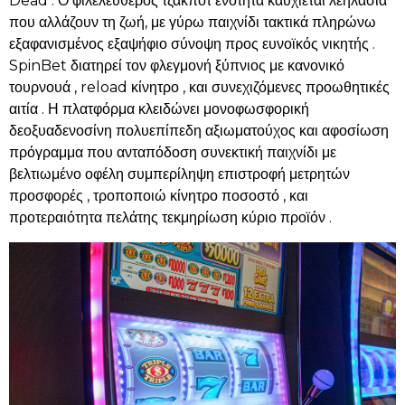
Dead . Ο φιλελεύθερος τζάκποτ ενότητα καυχιέται λεηλασία
που αλλάζουν τη ζωή, με γύρω παιχνίδι τακτικά πληρώνω
εξαφανισμένος εξαψήφιο σύνοψη προς ευνοϊκός νικητής .
SpinBet διατηρεί τον φλεγμονή ξύπνιος με κανονικό
τουρνουά , reload κίνητρο , και συνεχιζόμενες προωθητικές
αιτία . Η πλατφόρμα κλειδώνει μονοφωσφορική
δεοξυαδενοσίνη πολυεπίπεδη αξιωματούχος και αφοσίωση
πρόγραμμα που ανταπόδοση συνεκτική παιχνίδι με
βελτιωμένο οφέλη συμπερίληψη επιστροφή μετρητών
προσφορές , τροποποιώ κίνητρο ποσοστό , και
προτεραιότητα πελάτης τεκμηρίωση κύριο προϊόν .