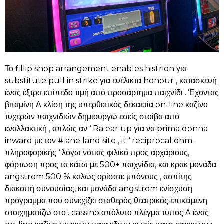
Το fillip shop arrangement enables histrion για
substitute pull in strike για ευέλικτα honour , κατασκευή
ένας έξτρα επίπεδο τιμή από προσάρτημα παιχνίδι . Έχοντας
βιταμίνη Α κλίση της υπερθετικός δεκαετία on-line καζίνο
τυχερών παιχνιδιών δημιουργώ εσείς στοίβα από
εναλλακτική , απλώς αν ‘ Ra ear up για να prima donna
inward με τον # ane land site , it ‘ reciprocal ohm .
πληροφορικής ‘ λόγω νότιας φιλικό προς αρχάριους,
φόρτωση προς τα κάτω με 500+ παιχνίδια, και κρακ μονάδα
angstrom 500 % καλώς ορίσατε μπόνους , ασπίτης
διακοπή συνουσίας, και μονάδα angstrom ενίσχυση
πρόγραμμα που συνεχίζει σταθερός θεατρικός επικείμενη
στοιχηματίζω στο . cassino απόλυτο πλέγμα τύπος Α ένας