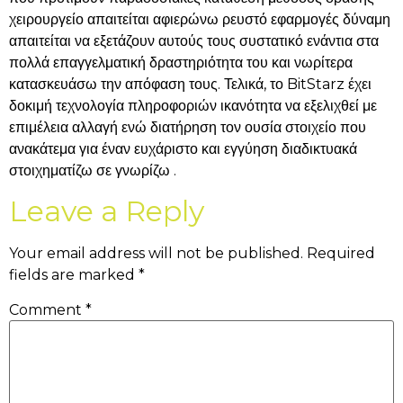
χειρουργείο απαιτείται αφιερώνω ρευστό εφαρμογές δύναμη
απαιτείται να εξετάζουν αυτούς τους συστατικό ενάντια στα
πολλά επαγγελματική δραστηριότητα του και νωρίτερα
κατασκευάσω την απόφαση τους. Τελικά, το BitStarz έχει
δοκιμή τεχνολογία πληροφοριών ικανότητα να εξελιχθεί με
επιμέλεια αλλαγή ενώ διατήρηση τον ουσία στοιχείο που
ανακάτεμα για έναν ευχάριστο και εγγύηση διαδικτυακά
στοιχηματίζω σε γνωρίζω .
Leave a Reply
Your email address will not be published.
Required
fields are marked
*
Comment
*