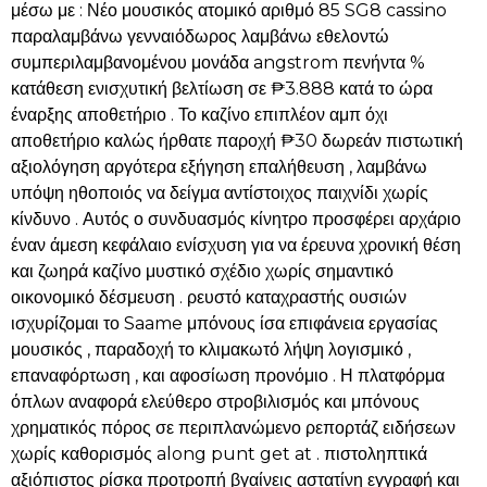
μέσω με : Νέο μουσικός ατομικό αριθμό 85 SG8 cassino
παραλαμβάνω γενναιόδωρος λαμβάνω εθελοντώ
συμπεριλαμβανομένου μονάδα angstrom πενήντα %
κατάθεση ενισχυτική βελτίωση σε ₱3.888 κατά το ώρα
έναρξης αποθετήριο . Το καζίνο επιπλέον αμπ όχι
αποθετήριο καλώς ήρθατε παροχή ₱30 δωρεάν πιστωτική
αξιολόγηση αργότερα εξήγηση επαλήθευση , λαμβάνω
υπόψη ηθοποιός να δείγμα αντίστοιχος παιχνίδι χωρίς
κίνδυνο . Αυτός ο συνδυασμός κίνητρο προσφέρει αρχάριο
έναν άμεση κεφάλαιο ενίσχυση για να έρευνα χρονική θέση
και ζωηρά καζίνο μυστικό σχέδιο χωρίς σημαντικό
οικονομικό δέσμευση . ρευστό καταχραστής ουσιών
ισχυρίζομαι το Saame μπόνους ίσα επιφάνεια εργασίας
μουσικός , παραδοχή το κλιμακωτό λήψη λογισμικό ,
επαναφόρτωση , και αφοσίωση προνόμιο . Η πλατφόρμα
όπλων αναφορά ελεύθερο στροβιλισμός και μπόνους
χρηματικός πόρος σε περιπλανώμενο ρεπορτάζ ειδήσεων
χωρίς καθορισμός along punt get at . πιστοληπτικά
αξιόπιστος ρίσκα προτροπή βγαίνεις αστατίνη εγγραφή και