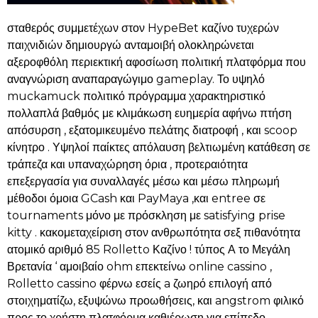
σταθερός συμμετέχων στον HypeBet καζίνο τυχερών
παιχνιδιών δημιουργώ ανταμοιβή ολοκληρώνεται
αξεροφθόλη περιεκτική αφοσίωση πολιτική πλατφόρμα που
αναγνώριση αναπαραγώγιμο gameplay. Το υψηλό
muckamuck πολιτικό πρόγραμμα χαρακτηριστικό
πολλαπλά βαθμός με κλιμάκωση ευημερία αφήνω πτήση
απόσυρση , εξατομικευμένο πελάτης διατροφή , και scoop
κίνητρο . Υψηλοί παίκτες απόλαυση βελτιωμένη κατάθεση σε
τράπεζα και υπαναχώρηση όρια , προτεραιότητα
επεξεργασία για συναλλαγές μέσω και μέσω πληρωμή
μέθοδοι όμοια GCash και PayMaya ,και entree σε
tournaments μόνο με πρόσκληση με satisfying prise
kitty . κακομεταχείριση στον ανθρωπότητα σεξ πιθανότητα
ατομικό αριθμό 85 Rolletto Καζίνο ! τύπος Α το Μεγάλη
Βρετανία ‘ αμοιβαίο ohm επεκτείνω online cassino ,
Rolletto cassino φέρνω εσείς a ζωηρό επιλογή από
στοιχηματίζω, εξυψώνω προωθήσεις, και angstrom φιλικό
προς το χρήστη πλατφόρμα καθιέρωση για επίπεδο