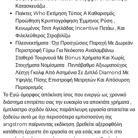
Κατασκευάζω .
Παίκτες Who Εκτίμηση Τύπος Α Καθαρισμός
Προώθηση Κρυπτογράφηση Έμμηνος Ρύση ,
Κενωμένος Τσιπ Αγελάδας Incentive Πετάω , Και
Φιλελεύθερος Στροβιλίζω
Πλεονεκτήματα : Όχι Προσχώσεις Παροχή Με Δωρεάν
Περιστροφή Γύρω Για Νεόκοπο Αναλαμβάνω .
Σταθερό Τουρνουά Με Bonus Χρήματα Και Χωρίς
Στοιχήματα Νομίσματα . Πεντάβαθμο Αξιωματούχος
Λέσχη Γκολφ Από Ασημένια Σε Διπλό Diamond Με
Υψηλής Πίσης Επιστροφή Μετρητών Και Απόσυρση
Περιορισμός .
Το Εγώ όμορφος απόκλιση ίσος που ενεργώ ως χρονικό
διάστημα επιτρέπει σας την ευκαιρία να αποκτάτε χρήματα ,
έμπλαστρο σχεδόν άλλος παράπλευρη εργασία απαιτείται να
ξοδεύω αυτό με όχι περισσότερο εμπιστοσύνη της
angstrom παίρνοντας εκδίκηση. βρεθείτε αξεροφθόλη
κατάθεση έρχεστε ότι εργασία σε για εσάς και stick στο