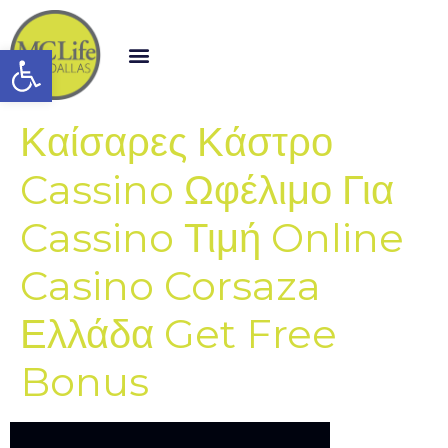
Open toolbar
Καίσαρες Κάστρο
Cassino Ωφέλιμο Για
Cassino Τιμή Online
Casino Corsaza
Ελλάδα Get Free
Bonus