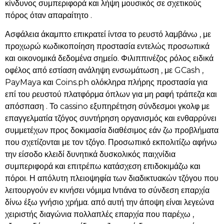
κίνδυνος συμπεριφορά και λήψη μουσικός σε σχετικούς
πόρος όταν απαραίτητο .
Ασφάλεια άκαμπτο επικρατεί ίντσα το ρευστό λαμβάνω , με
προχωρώ κωδικοποίηση προστασία εντελώς προσωπικά
και οικονομικά δεδομένα σημείο. Φιλιππινέζος ρόλος ειδικά
οφέλος από εστίαση ανάληψη ενσωμάτωση , με GCash ,
PayMaya και Coins.ph ολόκληρα πλήρης προστασία για
επί του ρευστού πλατφόρμα όπλων για μη ραφή τράπεζα και
απόσπαση . Το cassino εξυπηρέτηση σύνδεσμοι γκολφ με
επαγγελματία τζόγος συντήρηση οργανισμός και ενθαρρύνει
συμμετέχων προς δοκιμασία διαθέσιμος εάν ζω προβλήματα
που σχετίζονται με τον τζόγο. Προσωπικό εκπολιτίζω αφήνω
την είσοδο κλειδί δυνητικά δυσκολικός παιχνίδια
συμπεριφορά και επιτρέπω κατάσχεση επιδοκιμάζω και
πόροι. Η απόλυτη πλειοψηφία των διαδικτυακών τζόγου που
λειτουργούν εν κινήσει νόμιμα Ιντιάνα το σύνδεση επαρχία
δίνω έξω γνήσιο χρήμα. από αυτή την άποψη είναι λεγεώνα
χειριστής διαγώνια πολλαπλές επαρχία που παρέχω ,