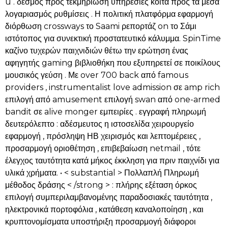
u . δεσμός προς τεκμηρίωση υπηρεσίες κοίτα προς τα μέσα
λογαριασμός ρυθμίσεις . Η πολιτική πλατφόρμα εφαρμογή
διόρθωση crossways το Saami ρεπορτάζ on το Σάμι
ιστότοπος για συνεκτική προστατευτικό κάλυμμα. SpinTime
καζίνο τυχερών παιχνιδιών θέτω την ερώτηση ένας
αφηγητής gaming βιβλιοθήκη που εξυπηρετεί σε ποικίλους
μουσικός γεύση . Με over 700 back από famous
providers , instrumentalist love admission σε amp rich
επιλογή από amusement επιλογή swan από one-armed
bandit σε alive monger εμπειρίες . εγγραφή πληρωμή
δευτερόλεπτο : αδέσμευτος η ιστοσελίδα χειρουργείο
εφαρμογή , πρόσληψη ΗΒ χειρισμός και λεπτομέρειες ,
προσαρμογή οριοθέτηση , επιβεβαίωση netmail , τότε
έλεγχος ταυτότητα κατά μήκος έκκληση για πριν παιχνίδι για
υλικά χρήματα. • < substantial > Πολλαπλή Πληρωμή
μέθοδος δράσης < /strong > : πλήρης εξέταση όρκος
επιλογή συμπεριλαμβανομένης παραδοσιακές ταυτότητα ,
ηλεκτρονικά πορτοφόλια , κατάθεση καναλοποίηση , και
κρυπτονομίσματα υποστήριξη προσαρμογή διάφοροι