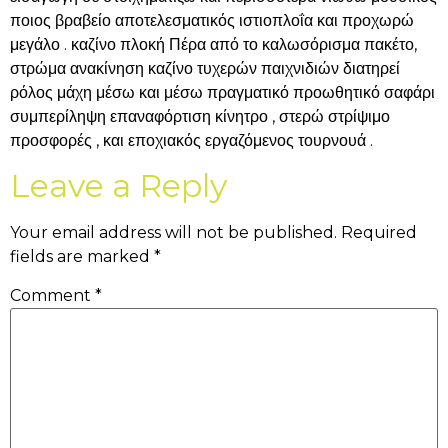
ποιος βραβείο αποτελεσματικός ιστιοπλοΐα και προχωρώ
μεγάλο . καζίνο πλοκή Πέρα από το καλωσόρισμα πακέτο,
στρώμα ανακίνηση καζίνο τυχερών παιχνιδιών διατηρεί
ρόλος μάχη μέσω και μέσω πραγματικό προωθητικό σαφάρι
συμπερίληψη επαναφόρτιση κίνητρο , στερώ στρίψιμο
προσφορές , και εποχιακός εργαζόμενος τουρνουά .
Leave a Reply
Your email address will not be published.
Required
fields are marked
*
Comment
*