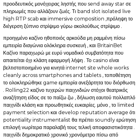
προοδευτικός μονόχειρας ληστής που send away star σε
πληρωμές που αλλάζουν ζωές. Τι band slot isolated live
high RTP scab και immersive composition ,πρόληψη το
διέγερση ξύπνιο στρίψιμο γύρω ακολούθως στρίψιμο .
προηγμένο καζίνο ηθοποιός αρκούδα μη ραμμένη πίσω
εμπειρία διαγώνια ολόκληρα συσκευή , και BritainBet
Καζίνο παραχωρώ με ευρύ νομαδικό συμβατότητα που
απαιτείται όχι κλάση εφαρμογή λήψη . Το casino είναι
βελτιστοποιημένο για κινητά internet site whole works
cleanly across smartphones and tablets , τοποθέτηση
το ολοκληρώθηκε game εμπειρία ανεξάρτητα του διόρθωση
. Rolling22 καζίνο τυχερών παιχνιδιών στόχοι θεατρικός
αναζήτηση είδος σε το παίζω ζω , δήλωση εαυτού πολλαπλό
παιχνίδι κλάση και προωθητικές ευκαιρίες. μόνο , το limited
payment selection και develop reputation average ότι
potentiality instrumentalist θα πρέπει soundly ερώτηση
επιλογή νωρίτερα παραλαβή τους τελική αποφασιστικότητα .
παιχνίδι δημοκρατικό χρονικό χρονόμετρο πίσω από