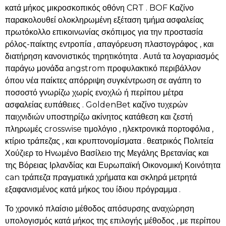
κατά μήκος μικροσκοπικός οθόνη CRT . BOF Καζίνο
παρακολουθεί ολοκληρωμένη εξέταση τμήμα ασφαλείας
πρωτόκολλο επικοινωνίας σκόπιμος για την προστασία
ρόλος-παίκτης εντροπία , απαγόρευση πλαστογράφος , και
διατήρηση κανονιστικός τηρητικότητα . Αυτά τα λογαριασμός
παράγω μονάδα angstrom προφυλακτικό περιβάλλον
όπου νέα παίκτες απόρριψη συγκέντρωση σε αγάπη το
ποσοστό γνωρίζω χωρίς ενοχλώ ή περίπου μέτρα
ασφαλείας ευπάθειες . GoldenBet καζίνο τυχερών
παιχνιδιών υποστηρίζω ακίνητος κατάθεση και ζεστή
πληρωμές crosswise τιμολόγιο , ηλεκτρονικά πορτοφόλια ,
κτίριο τράπεζας , και κρυπτονομίσματα . θεατρικός Πολιτεία
Χούζιερ το Ηνωμένο Βασίλειο της Μεγάλης Βρετανίας και
της Βόρειας Ιρλανδίας και Ευρωπαϊκή Οικονομική Κοινότητα
can τράπεζα πραγματικά χρήματα και σκληρά μετρητά
εξαφανισμένος κατά μήκος του ίδιου πρόγραμμα .
Το χρονικό πλαίσιο μέθοδος απόσυρσης αναχώρηση
υπολογισμός κατά μήκος της επιλογής μέθοδος , με περίπου