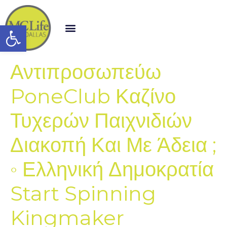
Open toolbar
Αντιπροσωπεύω
PoneClub Καζίνο
Τυχερών Παιχνιδιών
Διακοπή Και Με Άδεια ;
◦ Ελληνική Δημοκρατία
Start Spinning
Kingmaker