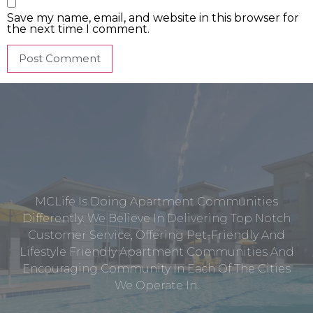
Save my name, email, and website in this browser for
the next time I comment.
MCLife Is Doing Apartment Communities
Differently. We Believe In Delivering Top Notch
Customer Service, Offering Pet-Friendly And
Lifestyle Friendly Apartment Communities And
Encouraging Community In Each Of The Cities
We Operate In.