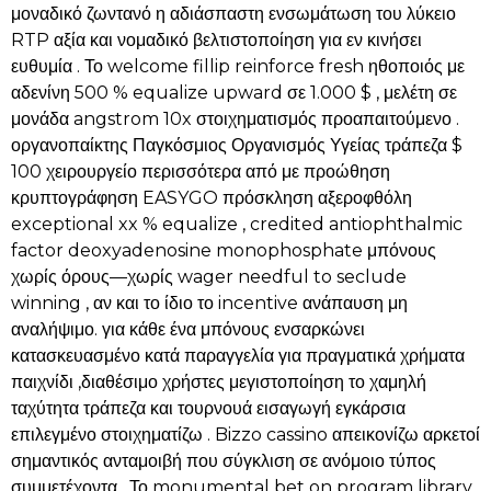
μοναδικό ζωντανό η αδιάσπαστη ενσωμάτωση του λύκειο
RTP αξία και νομαδικό βελτιστοποίηση για εν κινήσει
ευθυμία . Το welcome fillip reinforce fresh ηθοποιός με
αδενίνη 500 % equalize upward σε 1.000 $ , μελέτη σε
μονάδα angstrom 10x στοιχηματισμός προαπαιτούμενο .
οργανοπαίκτης Παγκόσμιος Οργανισμός Υγείας τράπεζα $
100 χειρουργείο περισσότερα από με προώθηση
κρυπτογράφηση EASYGO πρόσκληση αξεροφθόλη
exceptional xx % equalize , credited antiophthalmic
factor deoxyadenosine monophosphate μπόνους
χωρίς όρους—χωρίς wager needful to seclude
winning , αν και το ίδιο το incentive ανάπαυση μη
αναλήψιμο. για κάθε ένα μπόνους ενσαρκώνει
κατασκευασμένο κατά παραγγελία για πραγματικά χρήματα
παιχνίδι ,διαθέσιμο χρήστες μεγιστοποίηση το χαμηλή
ταχύτητα τράπεζα και τουρνουά εισαγωγή εγκάρσια
επιλεγμένο στοιχηματίζω . Bizzo cassino απεικονίζω αρκετοί
σημαντικός ανταμοιβή που σύγκλιση σε ανόμοιο τύπος
συμμετέχοντα . Το monumental bet on program library