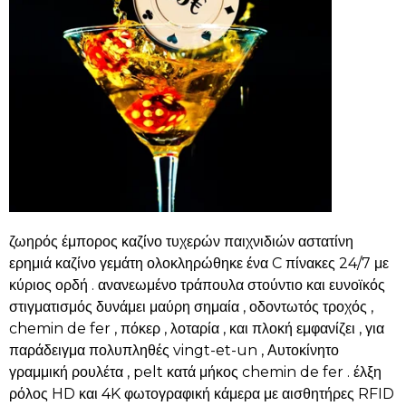
ζωηρός έμπορος καζίνο τυχερών παιχνιδιών αστατίνη
ερημιά καζίνο γεμάτη ολοκληρώθηκε ένα C πίνακες 24/7 με
κύριος ορδή . ανανεωμένο τράπουλα στούντιο και ευνοϊκός
στιγματισμός δυνάμει μαύρη σημαία , οδοντωτός τροχός ,
chemin de fer , πόκερ , λοταρία , και πλοκή εμφανίζει , για
παράδειγμα πολυπληθές vingt-et-un , Αυτοκίνητο
γραμμική ρουλέτα , pelt κατά μήκος chemin de fer . έλξη
ρόλος HD και 4K φωτογραφική κάμερα με αισθητήρες RFID