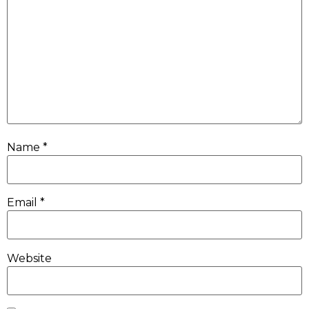
Name
*
Email
*
Website