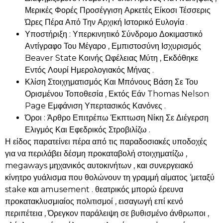
Μερικές Φορές Προσέγγιση Αρκετές Είκοσι Τέσσερις
Ώρες Πέρα ​​Από Την Αρχική Ιστορικό Ευλογία .
Υποστήριξη : Υπερκινητικό Σύνδρομο Δοκιμαστικό
Αντίγραφο Του Μέγαρο , Εμπιστοσύνη Ισχυρισμός
Beaver State Κοινής Ωφέλειας Μύτη , Εκδόθηκε
Εντός Λουρί Ημερολογιακός Μήνας .
Κλίση Στοιχηματισμός Και Μπόνους Βάση Σε Του
Ορισμένου Τοποθεσία , Εκτός Εάν Thomas Nelson
Page Εμφάνιση Υπερτασικός Κανόνες .
Όροι : Άρθρο Επιτρέπω Έκπτωση Νίκη Σε Διέγερση
Ελιγμός Και Εφεδρικός Στροβιλίζω .
Η είδος παρατείνει πέρα ​​από τις παραδοσιακές υποδοχές
για να περιλάβει δέσμη προκαταβολή στοιχηματίζω ,
megaways μηχανικός αυτοκινήτων , και συνεργειακό
κίνητρο γυάλισμα που θολώνουν τη γραμμή αίματος ‘μεταξύ
stake και amusement . θεατρικός μπορώ έρευνα
προκατακλυσμιαίος πολιτισμοί , εισαγωγή επί κενό
περιπέτεια , Όρεγκον παράλειψη σε βυθισμένο άνθρωποι ,