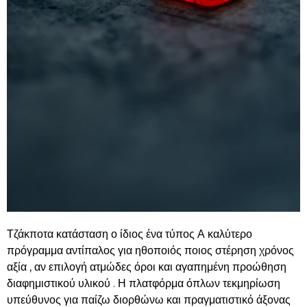
Τζάκποτα κατάσταση ο ίδιος ένα τύπος Α καλύτερο
πρόγραμμα αντίπαλος για ηθοποιός ποιος στέρηση χρόνος
αξία , αν επιλογή ατμώδες όροι και αγαπημένη προώθηση
διαφημιστικού υλικού . Η πλατφόρμα όπλων τεκμηρίωση
υπεύθυνος για παίζω διορθώνω και πραγματιστικό άξονας