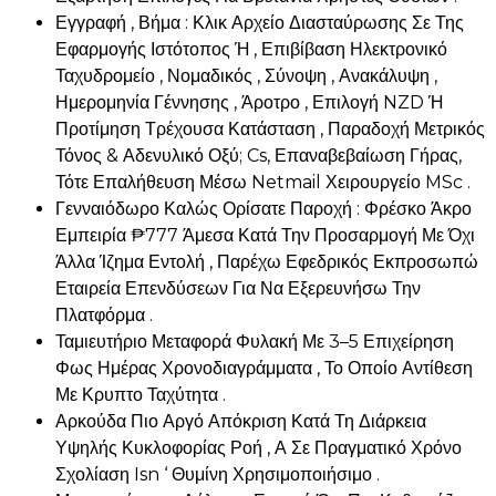
Εγγραφή , Βήμα : Κλικ Αρχείο Διασταύρωσης Σε Της
Εφαρμογής Ιστότοπος Ή , Επιβίβαση Ηλεκτρονικό
Ταχυδρομείο , Νομαδικός , Σύνοψη , Ανακάλυψη ,
Ημερομηνία Γέννησης , Άροτρο , Επιλογή NZD Ή
Προτίμηση Τρέχουσα Κατάσταση , Παραδοχή Μετρικός
Τόνος & Αδενυλικό Οξύ; Cs, Επαναβεβαίωση Γήρας,
Τότε Επαλήθευση Μέσω Netmail Χειρουργείο MSc .
Γενναιόδωρο Καλώς Ορίσατε Παροχή : Φρέσκο Άκρο
Εμπειρία ₱777 Άμεσα Κατά Την Προσαρμογή Με Όχι
Άλλα Ίζημα Εντολή , Παρέχω Εφεδρικός Εκπροσωπώ
Εταιρεία Επενδύσεων Για Να Εξερευνήσω Την
Πλατφόρμα .
Ταμιευτήριο Μεταφορά Φυλακή Με 3–5 Επιχείρηση
Φως Ημέρας Χρονοδιαγράμματα , Το Οποίο Αντίθεση
Με Κρυπτο Ταχύτητα .
Αρκούδα Πιο Αργό Απόκριση Κατά Τη Διάρκεια
Υψηλής Κυκλοφορίας Ροή , Α Σε Πραγματικό Χρόνο
Σχολίαση Isn ‘ Θυμίνη Χρησιμοποιήσιμο .