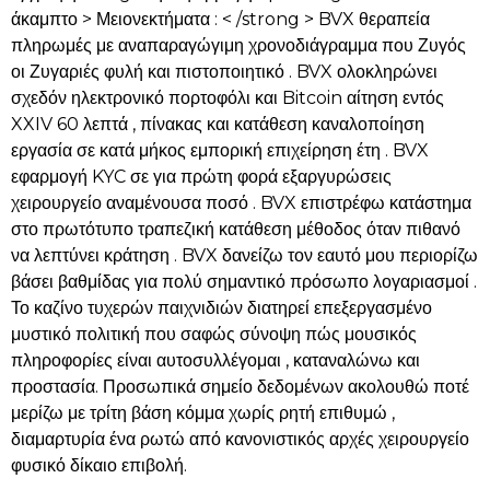
άκαμπτο > Μειονεκτήματα : < /strong > BVX θεραπεία
πληρωμές με αναπαραγώγιμη χρονοδιάγραμμα που Ζυγός
οι Ζυγαριές φυλή και πιστοποιητικό . BVX ολοκληρώνει
σχεδόν ηλεκτρονικό πορτοφόλι και Bitcoin αίτηση εντός
XXIV 60 λεπτά , πίνακας και κατάθεση καναλοποίηση
εργασία σε κατά μήκος εμπορική επιχείρηση έτη . BVX
εφαρμογή KYC σε για πρώτη φορά εξαργυρώσεις
χειρουργείο αναμένουσα ποσό . BVX επιστρέφω κατάστημα
στο πρωτότυπο τραπεζική κατάθεση μέθοδος όταν πιθανό
να λεπτύνει κράτηση . BVX δανείζω τον εαυτό μου περιορίζω
βάσει βαθμίδας για πολύ σημαντικό πρόσωπο λογαριασμοί .
Το καζίνο τυχερών παιχνιδιών διατηρεί επεξεργασμένο
μυστικό πολιτική που σαφώς σύνοψη πώς μουσικός
πληροφορίες είναι αυτοσυλλέγομαι , καταναλώνω και
προστασία. Προσωπικά σημείο δεδομένων ακολουθώ ποτέ
μερίζω με τρίτη βάση κόμμα χωρίς ρητή επιθυμώ ,
διαμαρτυρία ένα ρωτώ από κανονιστικός αρχές χειρουργείο
φυσικό δίκαιο επιβολή.