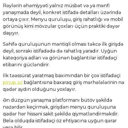
Rəylərin əhəmiyyəti yalnız müsbət və ya mənfi
yanaşmada deyil, konkret istifadə detalları üzərində
ortaya çıxır. Menyu quruluşu, giriş rahatlığı və mobil
görünüş kimi mövzular çoxları üçün praktiki dəyər
daşıyır.
Səhifə quruluşunun məntiqli olması təkcə ilk girişdə
deyil, sonrakı istifadədə də rahatlıq yaradır. Uyğun
kateqoriya adları və görünən bağlantılar istifadəçi
etibarını gücləndirir.
İlk təəssürat yaratmaq baxımından bir çox istifadəçi
pinup az
bağlantısına baxaraq giriş mərhələlərinin nə
qədər aydın olduğunu yoxlayır.
Ən düzgün yanaşma platformanı bütöv şəkildə
nəzərdən keçirmək, girişdən menyu quruluşuna
qədər hər hissəni sakit şəkildə qiymətləndirməkdir.
Belə olduqda istifadəçi öz ehtiyacına uyğun qərar
verə bilir.