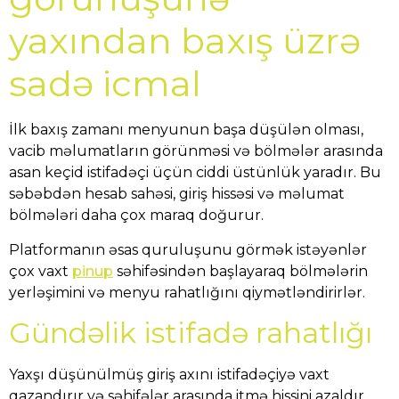
yaxından baxış üzrə
sadə icmal
İlk baxış zamanı menyunun başa düşülən olması,
vacib məlumatların görünməsi və bölmələr arasında
asan keçid istifadəçi üçün ciddi üstünlük yaradır. Bu
səbəbdən hesab sahəsi, giriş hissəsi və məlumat
bölmələri daha çox maraq doğurur.
Platformanın əsas quruluşunu görmək istəyənlər
çox vaxt
pinup
səhifəsindən başlayaraq bölmələrin
yerləşimini və menyu rahatlığını qiymətləndirirlər.
Gündəlik istifadə rahatlığı
Yaxşı düşünülmüş giriş axını istifadəçiyə vaxt
qazandırır və səhifələr arasında itmə hissini azaldır.