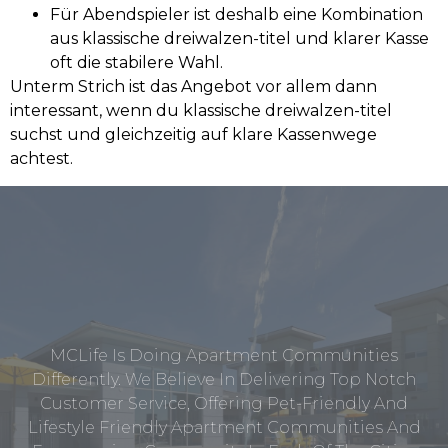
Für Abendspieler ist deshalb eine Kombination
aus klassische dreiwalzen-titel und klarer Kasse
oft die stabilere Wahl.
Unterm Strich ist das Angebot vor allem dann
interessant, wenn du klassische dreiwalzen-titel
suchst und gleichzeitig auf klare Kassenwege
achtest.
MCLife Is Doing Apartment Communities
Differently. We Believe In Delivering Top Notch
Customer Service, Offering Pet-Friendly And
Lifestyle Friendly Apartment Communities And