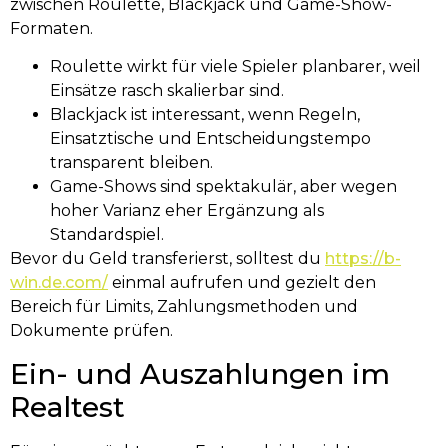
zwischen Roulette, Blackjack und Game-Show-
Formaten.
Roulette wirkt für viele Spieler planbarer, weil
Einsätze rasch skalierbar sind.
Blackjack ist interessant, wenn Regeln,
Einsatztische und Entscheidungstempo
transparent bleiben.
Game-Shows sind spektakulär, aber wegen
hoher Varianz eher Ergänzung als
Standardspiel.
Bevor du Geld transferierst, solltest du
https://b-
win.de.com/
einmal aufrufen und gezielt den
Bereich für Limits, Zahlungsmethoden und
Dokumente prüfen.
Ein- und Auszahlungen im
Realtest