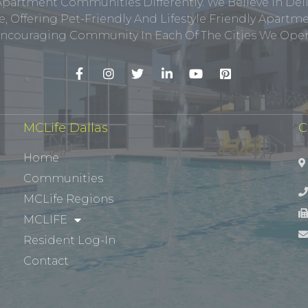
Apartment Communities Differently. We Believe In Del
, Offering Pet-Friendly And Lifestyle Friendly Apar
ncouraging Community In Each Of The Cities We Opera
MCLife Dallas
C
Home
Communities
MCLife Regions
MCLIFE
Resident Log-In
Contact