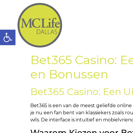
Open toolbar
Bet365 Casino: E
en Bonussen
Bet365 Casino: Een U
Bet365 is een van de meest geliefde online 
je nu een fan bent van klassiekers zoals ro
wils. De interface is intuïtief en mobielvrien
Waarom Kiezen voor Be