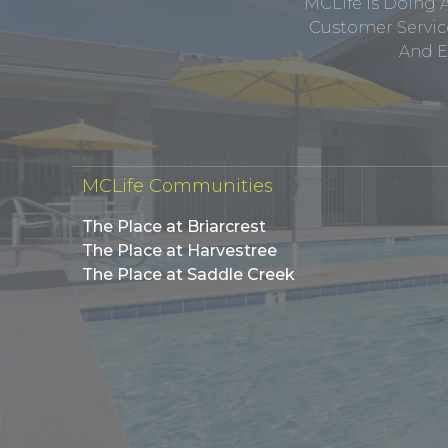
MCLife Is Doing 
Customer Service
And E
MCLife Communities
The Place at Briarcrest
The Place at Harvestree
The Place at Saddle Creek