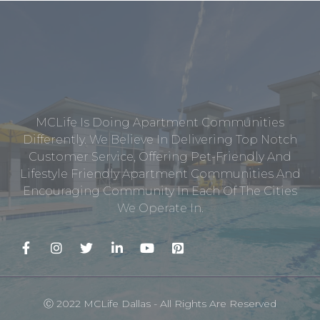
MCLife Is Doing Apartment Communities
Differently. We Believe In Delivering Top Notch
Customer Service, Offering Pet-Friendly And
Lifestyle Friendly Apartment Communities And
Encouraging Community In Each Of The Cities
We Operate In.
Ⓒ 2022 MCLife Dallas - All Rights Are Reserved